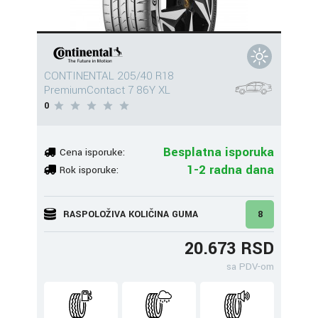
CONTINENTAL 205/40 R18
PremiumContact 7 86Y XL
0
Besplatna isporuka
Cena isporuke:
1-2 radna dana
Rok isporuke:
RASPOLOŽIVA KOLIČINA GUMA
8
20.673 RSD
sa PDV-om