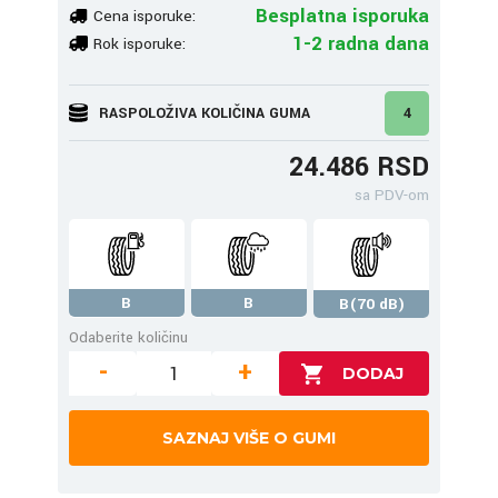
Besplatna isporuka
Cena isporuke:
1-2 radna dana
Rok isporuke:
RASPOLOŽIVA KOLIČINA GUMA
4
24.486 RSD
sa PDV-om
B
B
B(70 dB)
Odaberite količinu
-
+
SAZNAJ VIŠE O GUMI