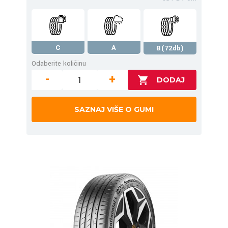
C
A
B(72db)
Odaberite količinu
-
+
SAZNAJ VIŠE O GUMI