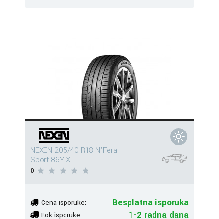
NEXEN 205/40 R18 N'Fera
Sport 86Y XL
0
Besplatna isporuka
Cena isporuke:
1-2 radna dana
Rok isporuke: