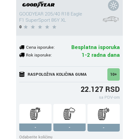
GOODYEAR 205/40 R18 Eagle
F1 SuperSport 86Y XL
0
Besplatna isporuka
Cena isporuke:
1-2 radna dana
Rok isporuke:
RASPOLOŽIVA KOLIČINA GUMA
10+
22.127 RSD
sa PDV-om
-
-
-
Odaberite količinu