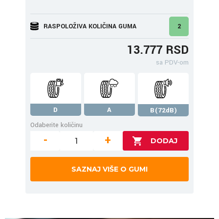
RASPOLOŽIVA KOLIČINA GUMA
2
13.777 RSD
sa PDV-om
D
A
B(72dB)
Odaberite količinu
-
+
SAZNAJ VIŠE O GUMI