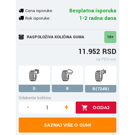
Besplatna isporuka
Cena isporuke:
1-2 radna dana
Rok isporuke:
RASPOLOŽIVA KOLIČINA GUMA
10+
11.952 RSD
sa PDV-om
D
B
B(72dB)
Odaberite količinu
-
+
SAZNAJ VIŠE O GUMI