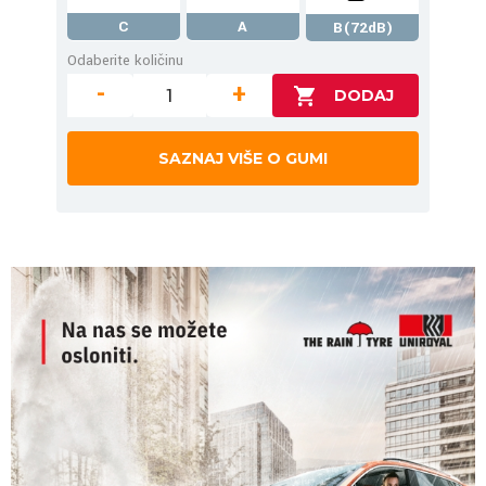
C
A
B(72dB)
Odaberite količinu
-
+
SAZNAJ VIŠE O GUMI