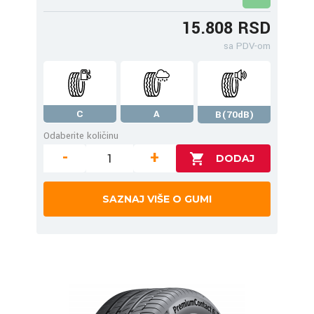
15.808 RSD
sa PDV-om
C
A
B(70dB)
Odaberite količinu
-
+
SAZNAJ VIŠE O GUMI