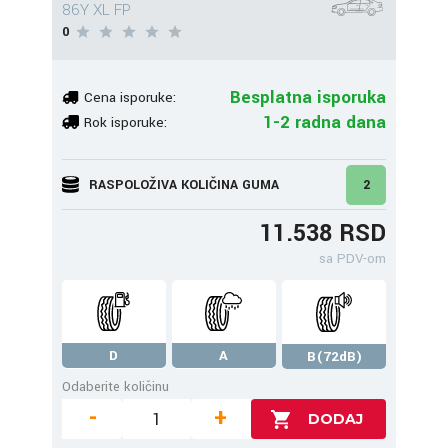
86Y XL FP
0
Besplatna isporuka
Cena isporuke:
1-2 radna dana
Rok isporuke:
RASPOLOŽIVA KOLIČINA GUMA
2
11.538 RSD
sa PDV-om
D
A
B(72dB)
Odaberite količinu
-
+