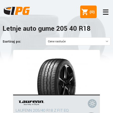
(
0
)
Letnje auto gume 205 40 R18
Sortiraj po:
LAUFENN 205/40 R18 Z FIT EQ