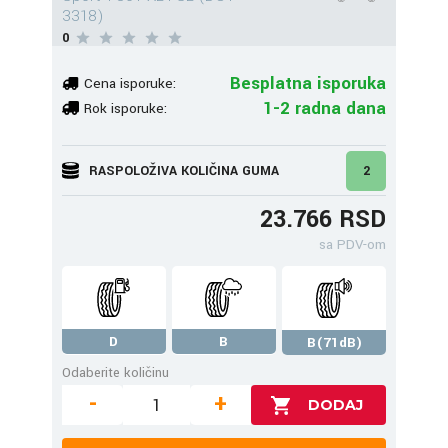
3318)
0
Besplatna isporuka
Cena isporuke:
1-2 radna dana
Rok isporuke:
RASPOLOŽIVA KOLIČINA GUMA
2
23.766 RSD
sa PDV-om
D
B
B(71dB)
Odaberite količinu
-
+