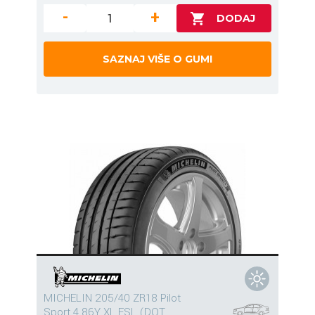
-
+
SAZNAJ VIŠE O GUMI
MICHELIN 205/40 ZR18 Pilot
Sport 4 86Y XL FSL (DOT