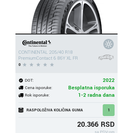
CONTINENTAL 205/40 R18
PremiumContact 6 86Y XL FR
0
2022
DOT:
Besplatna isporuka
Cena isporuke:
1-2 radna dana
Rok isporuke:
RASPOLOŽIVA KOLIČINA GUMA
1
20.366 RSD
sa PDV-om