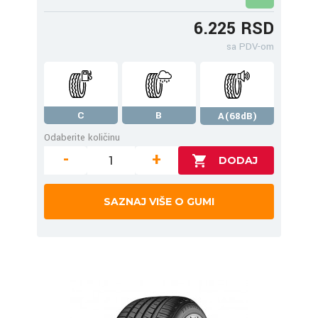
6.225 RSD
sa PDV-om
C
B
A(68dB)
Odaberite količinu
-
+
SAZNAJ VIŠE O GUMI