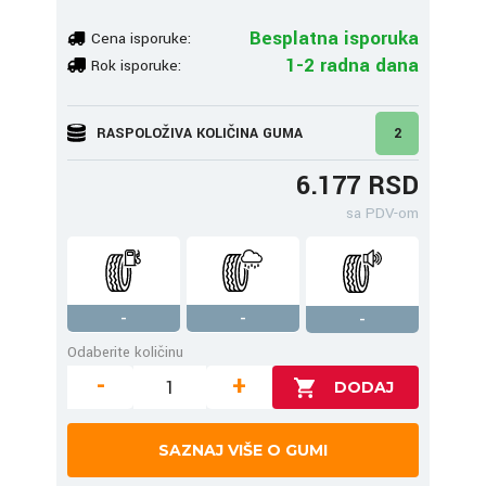
Besplatna isporuka
Cena isporuke:
1-2 radna dana
Rok isporuke:
RASPOLOŽIVA KOLIČINA GUMA
2
6.177 RSD
sa PDV-om
-
-
-
Odaberite količinu
-
+
SAZNAJ VIŠE O GUMI