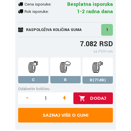
Besplatna isporuka
Cena isporuke:
1-2 radna dana
Rok isporuke:
RASPOLOŽIVA KOLIČINA GUMA
1
7.082 RSD
sa PDV-om
C
B
B(71dB)
Odaberite količinu
-
+
SAZNAJ VIŠE O GUMI