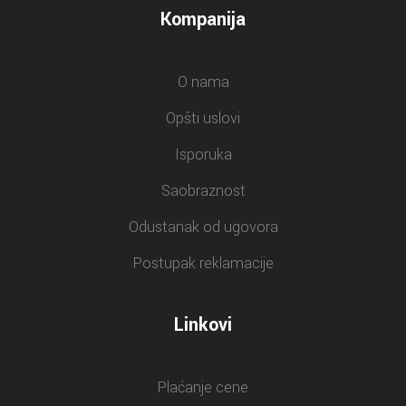
Kompanija
O nama
Opšti uslovi
Isporuka
Saobraznost
Odustanak od ugovora
Postupak reklamacije
Linkovi
Plaćanje cene