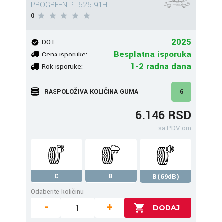
PROGREEN PT525 91H
0
2025
DOT:
Besplatna isporuka
Cena isporuke:
1-2 radna dana
Rok isporuke:
RASPOLOŽIVA KOLIČINA GUMA
6
6.146 RSD
sa PDV-om
C
B
B(69dB)
Odaberite količinu
-
+