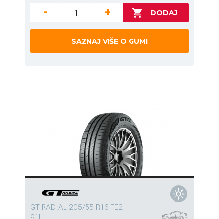
-
+
SAZNAJ VIŠE O GUMI
GT RADIAL 205/55 R16 FE2
91H