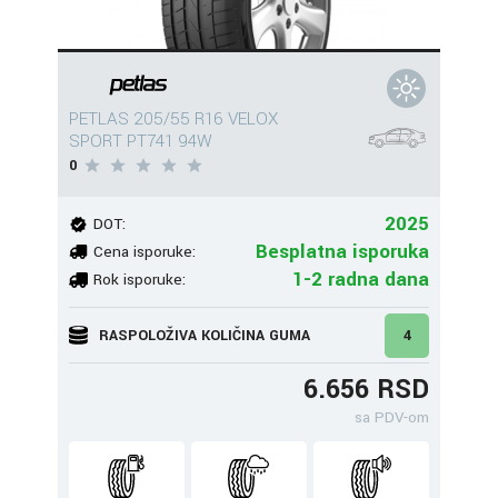
PETLAS 205/55 R16 VELOX
SPORT PT741 94W
0
2025
DOT:
Besplatna isporuka
Cena isporuke:
1-2 radna dana
Rok isporuke:
RASPOLOŽIVA KOLIČINA GUMA
4
6.656 RSD
sa PDV-om