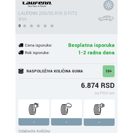
LAUFENN 205/55 R16 S FIT2
91H
0
Besplatna isporuka
Cena isporuke:
1-2 radna dana
Rok isporuke:
RASPOLOŽIVA KOLIČINA GUMA
10+
6.874 RSD
sa PDV-om
-
-
-
Odaberite količinu