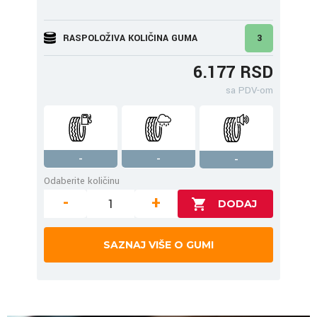
RASPOLOŽIVA KOLIČINA GUMA
3
6.177 RSD
sa PDV-om
-
-
-
Odaberite količinu
-
+
SAZNAJ VIŠE O GUMI