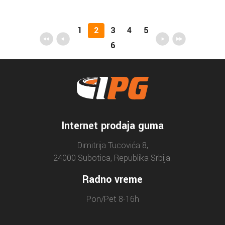
1
2
3
4
5
6
Internet prodaja guma
Dimitrija Tucovića 8,
24000 Subotica, Republika Srbija.
Radno vreme
Pon/Pet 8-16h