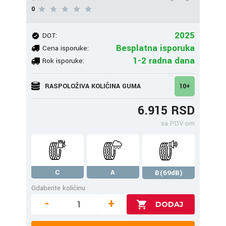
0
2025
DOT:
Besplatna isporuka
Cena isporuke:
1-2 radna dana
Rok isporuke:
RASPOLOŽIVA KOLIČINA GUMA
10+
6.915 RSD
sa PDV-om
C
A
B(69dB)
Odaberite količinu
-
+