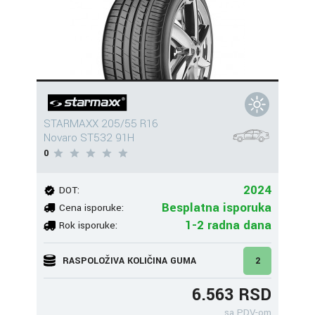
STARMAXX 205/55 R16
Novaro ST532 91H
0
2024
DOT:
Besplatna isporuka
Cena isporuke:
1-2 radna dana
Rok isporuke:
RASPOLOŽIVA KOLIČINA GUMA
2
6.563 RSD
sa PDV-om