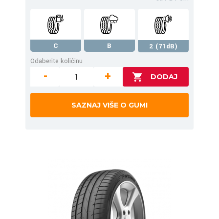
C
B
2 (71dB)
Odaberite količinu
-
+
SAZNAJ VIŠE O GUMI