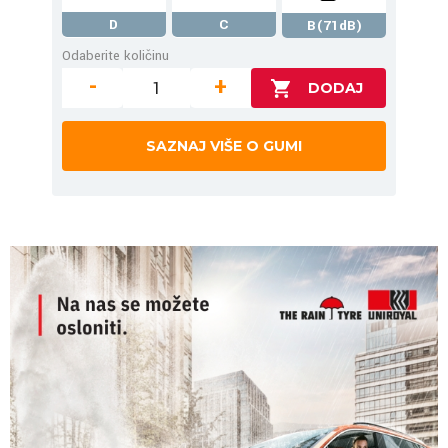
D
C
B(71dB)
Odaberite količinu
-
+
SAZNAJ VIŠE O GUMI