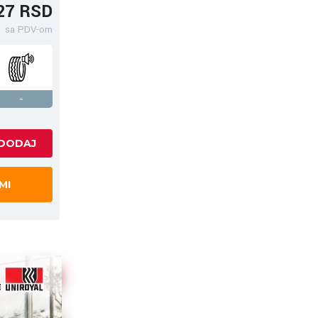
27 RSD
sa PDV-om
-
MI