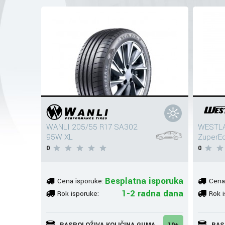
WANLI 205/55 R17 SA302
WESTLA
95W XL
ZuperE
0
0
Besplatna isporuka
Cena isporuke:
Cena
1-2 radna dana
Rok isporuke:
Rok i
RASPOLOŽIVA KOLIČINA GUMA
10+
RAS