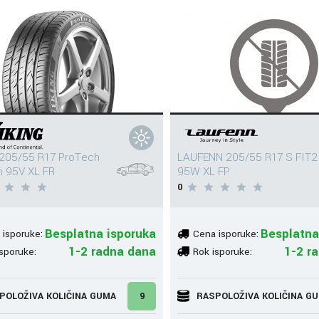
 205/55 R17 ProTech
LAUFENN 205/55 R17 S FIT2
 95V XL FR
95W XL FP
0
Besplatna isporuka
Besplatna
 isporuke:
Cena isporuke:
1-2 radna dana
1-2 r
sporuke:
Rok isporuke:
POLOŽIVA KOLIČINA GUMA
9
RASPOLOŽIVA KOLIČINA G