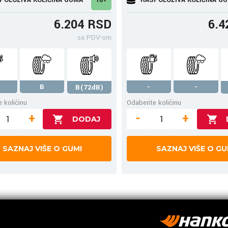
6.204 RSD
6.4
sa PDV-om
B
-
-
B(72dB)
 količinu
Odaberite količinu
+
-
+
SAZNAJ VIŠE O GUMI
SAZNAJ VIŠE O GU