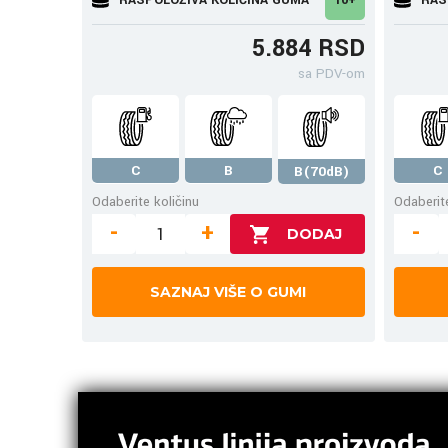
5.884 RSD
sa PDV-om
C
B
C
B(70dB)
Odaberite količinu
Odaberite
-
+
-
SAZNAJ VIŠE O GUMI