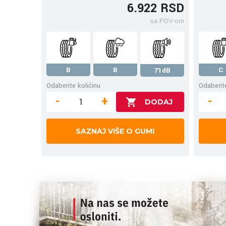
6.922 RSD
sa PDV-om
B
B
C
71dB
Odaberite količinu
Odaberite
-
+
-
SAZNAJ VIŠE O GUMI