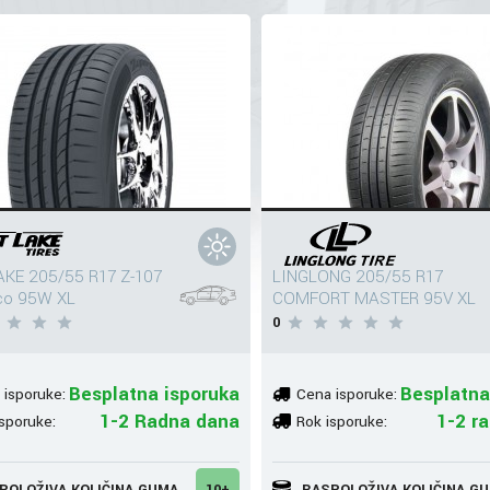
KE 205/55 R17 Z-107
LINGLONG 205/55 R17
co 95W XL
COMFORT MASTER 95V XL
0
Besplatna isporuka
Besplatna
 isporuke:
Cena isporuke:
1-2 Radna dana
1-2 r
sporuke:
Rok isporuke:
POLOŽIVA KOLIČINA GUMA
10+
RASPOLOŽIVA KOLIČINA G