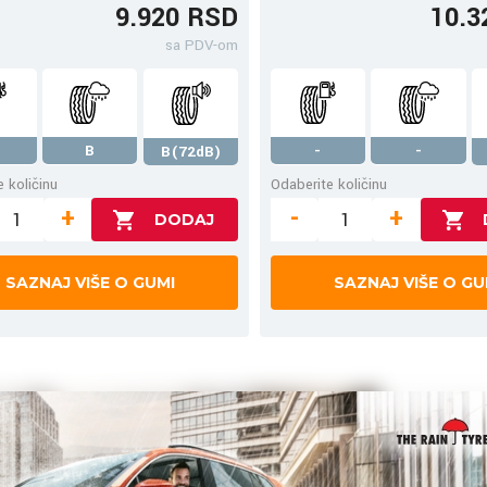
9.920 RSD
10.3
sa PDV-om
B
-
-
B(72dB)
 količinu
Odaberite količinu
+
-
+
SAZNAJ VIŠE O GUMI
SAZNAJ VIŠE O GU