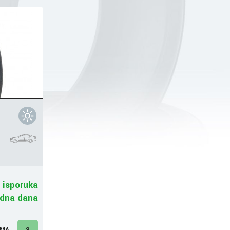
 isporuka
adna dana
UMA
8