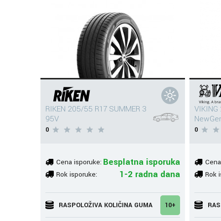
RIKEN 205/55 R17 SUMMER 3
VIKING
95V
NewGen
0
0
Besplatna isporuka
Cena isporuke:
Cena
1-2 radna dana
Rok isporuke:
Rok i
RASPOLOŽIVA KOLIČINA GUMA
10+
RAS