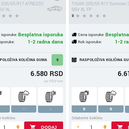
 205/55 R17 ATREZZO
TIGAR 205/55 R17 Summer 
5V XL
95V XL FP
0
Besplatna isporuka
Besplatna
 isporuke:
Cena isporuke:
1-2 radna dana
1-2 r
sporuke:
Rok isporuke:
POLOŽIVA KOLIČINA GUMA
6
RASPOLOŽIVA KOLIČINA G
6.580 RSD
6.6
sa PDV-om
-
B
B
-
 količinu
Odaberite količinu
+
-
+