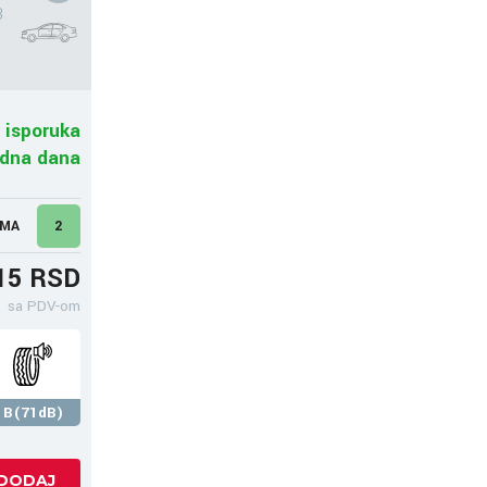
3
 isporuka
adna dana
UMA
2
15 RSD
sa PDV-om
B(71dB)