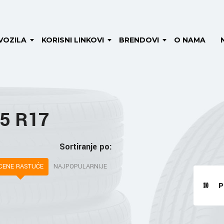
VOZILA
KORISNI LINKOVI
BRENDOVI
O NAMA
55 R17
Sortiranje po:
CENE RASTUĆE
NAJPOPULARNIJE
P