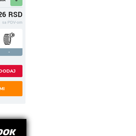
26 RSD
sa PDV-om
-
MI