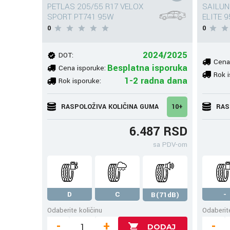
PETLAS 205/55 R17 VELOX
SAILUN
SPORT PT741 95W
ELITE 9
0
0
2024/2025
DOT:
Cena
Besplatna isporuka
Cena isporuke:
Rok i
1-2 radna dana
Rok isporuke:
RASPOLOŽIVA KOLIČINA GUMA
10+
RAS
6.487 RSD
sa PDV-om
D
C
-
B(71dB)
Odaberite količinu
Odaberite
-
+
-