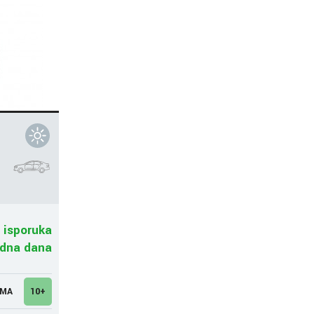
 isporuka
adna dana
UMA
10+