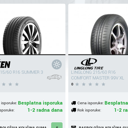
215/60 R16 SUMMER 3
LINGLONG 215/60 R16
COMFORT MASTER 99V XL
0
Besplatna isporuka
Besplatna
 isporuke:
Cena isporuke:
1-2 radna dana
1-2 r
sporuke:
Rok isporuke:
POLOŽIVA KOLIČINA GUMA
5
RASPOLOŽIVA KOLIČINA G