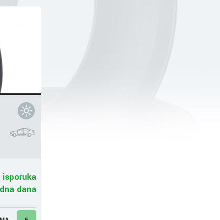
 isporuka
adna dana
UMA
6