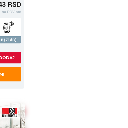
43 RSD
sa PDV-om
B(71dB)
MI