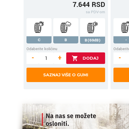
7.644 RSD
sa PDV-om
C
B
-
B(69dB)
Odaberite količinu
Odaberite
-
+
-
SAZNAJ VIŠE O GUMI