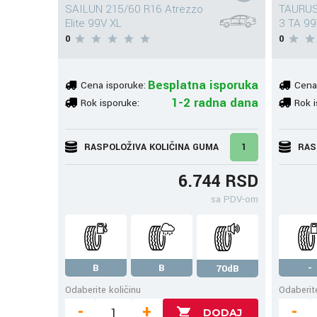
SAILUN 215/60 R16 Atrezzo
TAURUS
Elite 99V XL
3 TA 99
0
0
Besplatna isporuka
Cena isporuke:
Cena
1-2 radna dana
Rok isporuke:
Rok i
RASPOLOŽIVA KOLIČINA GUMA
1
RAS
6.744 RSD
sa PDV-om
B
B
-
70dB
Odaberite količinu
Odaberite
-
+
-