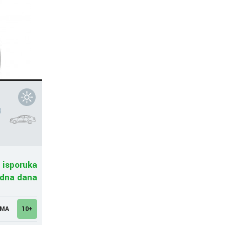
3
 isporuka
adna dana
UMA
10+