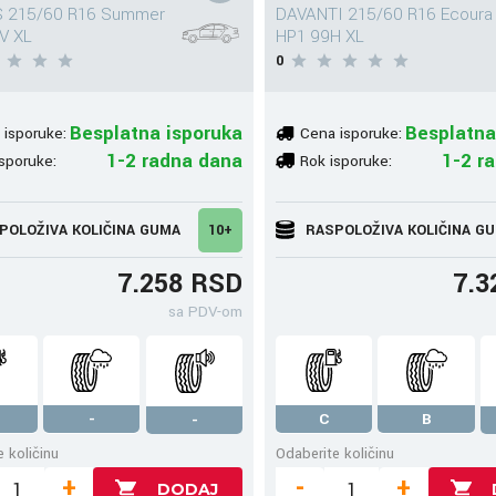
 215/60 R16 Summer
DAVANTI 215/60 R16 Ecoura
V XL
HP1 99H XL
0
Besplatna isporuka
Besplatna
 isporuke:
Cena isporuke:
1-2 radna dana
1-2 r
sporuke:
Rok isporuke:
POLOŽIVA KOLIČINA GUMA
10+
RASPOLOŽIVA KOLIČINA G
7.258 RSD
7.3
sa PDV-om
-
C
B
-
 količinu
Odaberite količinu
+
-
+