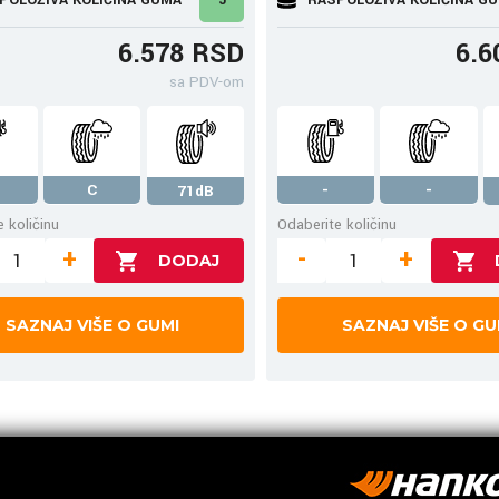
6.578 RSD
6.6
sa PDV-om
C
-
-
71dB
 količinu
Odaberite količinu
+
-
+
SAZNAJ VIŠE O GUMI
SAZNAJ VIŠE O GU