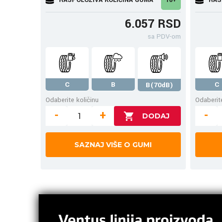
6.057 RSD
sa PDV-om
C
B
C
B(70dB)
Odaberite količinu
Odaberite
-
+
-
SAZNAJ VIŠE O GUMI