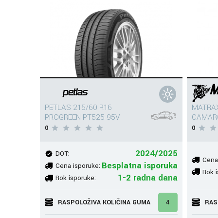
PETLAS 215/60 R16
MATRAX
PROGREEN PT525 95V
CAMAR
0
0
2024/2025
DOT:
Cena
Besplatna isporuka
Cena isporuke:
Rok i
1-2 radna dana
Rok isporuke:
RASPOLOŽIVA KOLIČINA GUMA
4
RAS