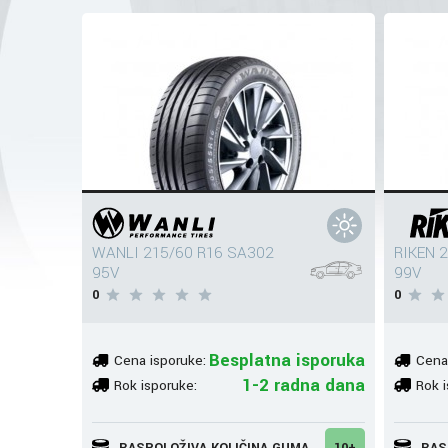
WANLI 215/60 R16 SA302
RIKEN 
95V
99V
0
0
Besplatna isporuka
Cena isporuke:
Cena
1-2 radna dana
Rok isporuke:
Rok i
RASPOLOŽIVA KOLIČINA GUMA
10+
RAS