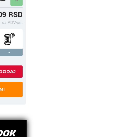
09 RSD
sa PDV-om
-
MI