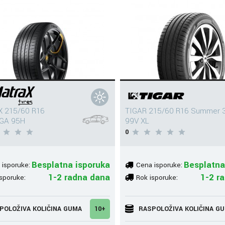
 215/60 R16
TIGAR 215/60 R16 Summer 
GA 95H
99V XL
0
Besplatna isporuka
Besplatna
 isporuke:
Cena isporuke:
1-2 radna dana
1-2 r
sporuke:
Rok isporuke:
POLOŽIVA KOLIČINA GUMA
10+
RASPOLOŽIVA KOLIČINA G