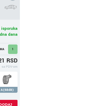
 isporuka
adna dana
UMA
1
21 RSD
sa PDV-om
A(68dB)