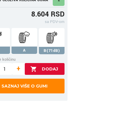
8.604 RSD
sa PDV-om
A
B(71dB)
 količinu
+
SAZNAJ VIŠE O GUMI