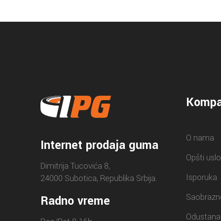
Kompa
O nama
Internet prodaja guma
Opšti uslo
Dimitrija Tucovića 8,
Isporuka
24000 Subotica, Republika Srbija.
Saobrazn
Radno vreme
Odustana