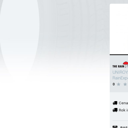
UNIROY
RainExp
0
Cena
Rok i
RAS