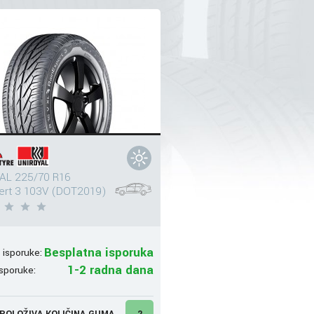
AL 225/70 R16
ert 3 103V (DOT2019)
Besplatna isporuka
 isporuke:
1-2 radna dana
sporuke:
POLOŽIVA KOLIČINA GUMA
2