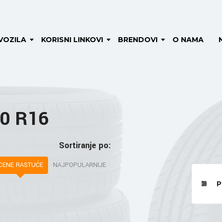
VOZILA
KORISNI LINKOVI
BRENDOVI
O NAMA
70 R16
Sortiranje po:
CENE RASTUĆE
NAJPOPULARNIJE
P