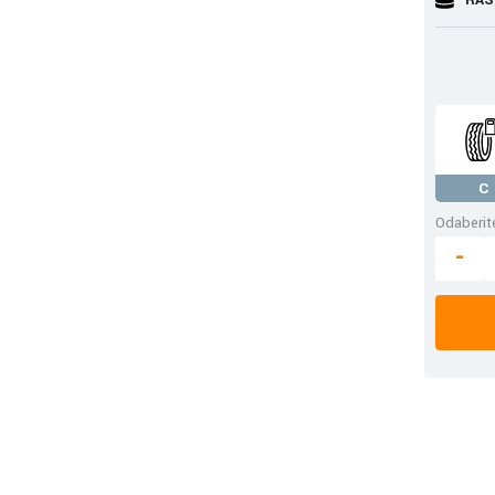
C
Odaberite
-