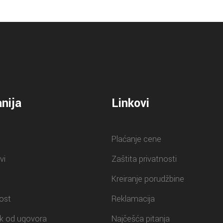
nija
Linkovi
Plaćanje cene
vi
Zaštita privatnosti
Kreiranje porudžbine
ost
Reklamacija
k od ugovora
Najčešća pitanja