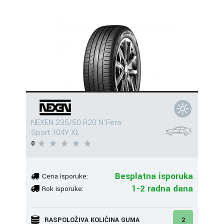
NEXEN 235/50 R20 N'Fera
Sport 104Y XL
0
Besplatna isporuka
Cena isporuke:
1-2 radna dana
Rok isporuke:
RASPOLOŽIVA KOLIČINA GUMA
2