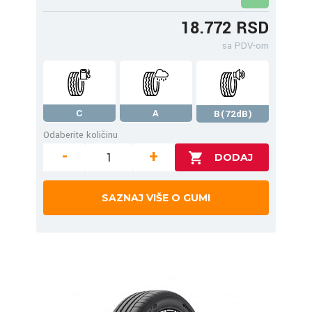
18.772 RSD
sa PDV-om
C
A
B(72dB)
Odaberite količinu
-
+
SAZNAJ VIŠE O GUMI