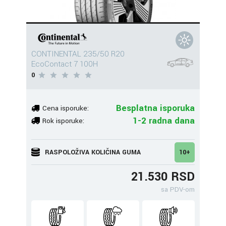
CONTINENTAL 235/50 R20
EcoContact 7 100H
0
Besplatna isporuka
Cena isporuke:
1-2 radna dana
Rok isporuke:
RASPOLOŽIVA KOLIČINA GUMA
10+
21.530 RSD
sa PDV-om