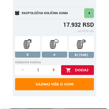
RASPOLOŽIVA KOLIČINA GUMA
4
17.932 RSD
sa PDV-om
B
A
B(72dB)
Odaberite količinu
-
+
SAZNAJ VIŠE O GUMI