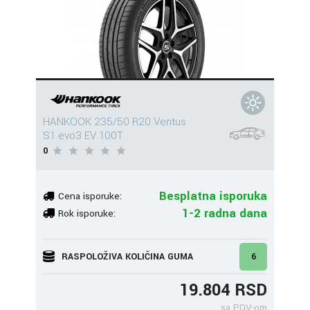
HANKOOK 235/50 R20 Ventus
S1 evo3 EV 100T
0
Besplatna isporuka
Cena isporuke:
1-2 radna dana
Rok isporuke:
RASPOLOŽIVA KOLIČINA GUMA
6
19.804 RSD
sa PDV-om