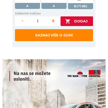
A
A
B(71dB)
Odaberite količinu
-
+
SAZNAJ VIŠE O GUMI