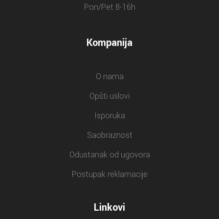
Pon/Pet 8-16h
Kompanija
O nama
Opšti uslovi
Isporuka
Saobraznost
Odustanak od ugovora
Postupak reklamacije
Linkovi