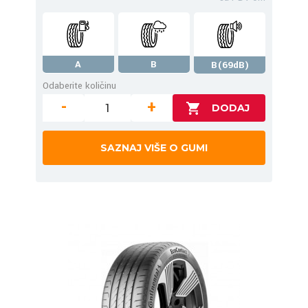
A
B
B(69dB)
Odaberite količinu
-
+
SAZNAJ VIŠE O GUMI