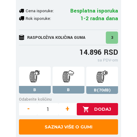
Besplatna isporuka
Cena isporuke:
1-2 radna dana
Rok isporuke:
RASPOLOŽIVA KOLIČINA GUMA
3
14.896 RSD
sa PDV-om
B
B
B(70dB)
Odaberite količinu
-
+
SAZNAJ VIŠE O GUMI