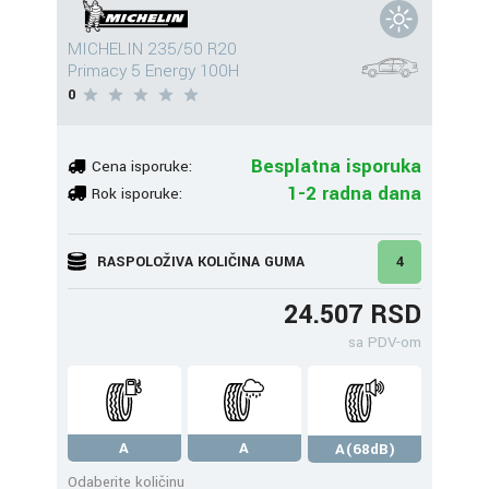
MICHELIN 235/50 R20
Primacy 5 Energy 100H
0
Besplatna isporuka
Cena isporuke:
1-2 radna dana
Rok isporuke:
RASPOLOŽIVA KOLIČINA GUMA
4
24.507 RSD
sa PDV-om
A
A
A(68dB)
Odaberite količinu