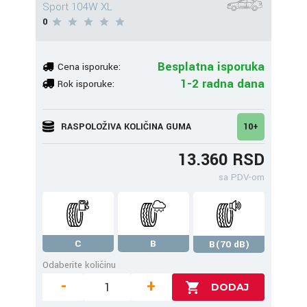
Sport 104W XL
0
Besplatna isporuka
Cena isporuke:
1-2 radna dana
Rok isporuke:
RASPOLOŽIVA KOLIČINA GUMA
10+
13.360 RSD
sa PDV-om
C
B
B(70 dB)
Odaberite količinu
-
+