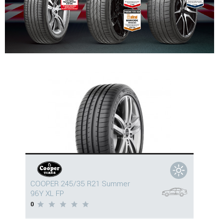
COOPER 245/35 R21 Summer
96Y XL FP
0