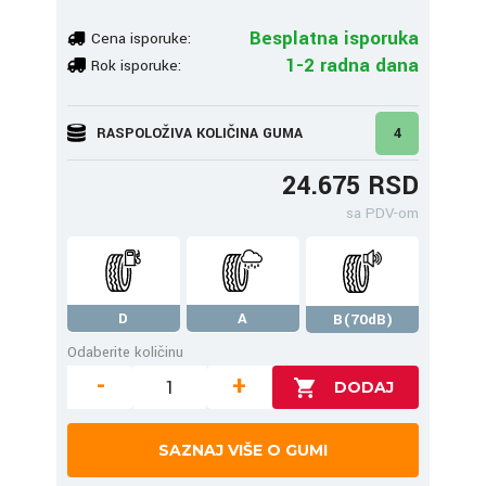
Besplatna isporuka
Cena isporuke:
1-2 radna dana
Rok isporuke:
RASPOLOŽIVA KOLIČINA GUMA
4
24.675 RSD
sa PDV-om
D
A
B(70dB)
Odaberite količinu
-
+
SAZNAJ VIŠE O GUMI