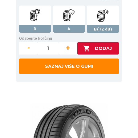
D
A
B(72 dB)
Odaberite količinu
-
+
SAZNAJ VIŠE O GUMI