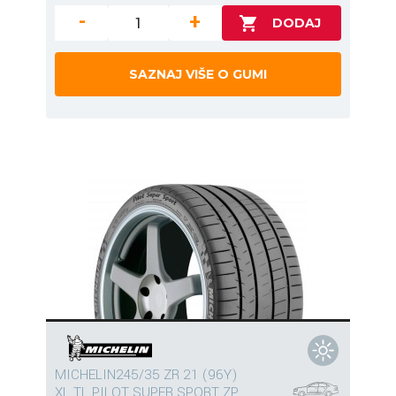
-
+
SAZNAJ VIŠE O GUMI
MICHELIN245/35 ZR 21 (96Y)
XL TL PILOT SUPER SPORT ZP