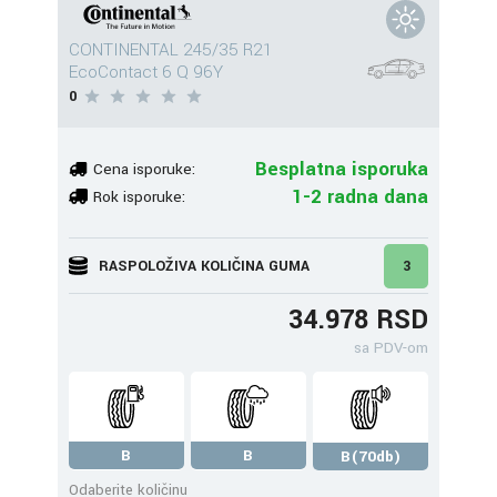
CONTINENTAL 245/35 R21
EcoContact 6 Q 96Y
0
Besplatna isporuka
Cena isporuke:
1-2 radna dana
Rok isporuke:
RASPOLOŽIVA KOLIČINA GUMA
3
34.978 RSD
sa PDV-om
B
B
B(70db)
Odaberite količinu