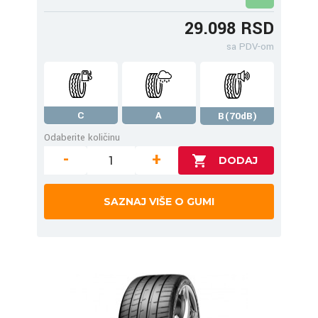
29.098 RSD
sa PDV-om
C
A
B(70dB)
Odaberite količinu
-
+
SAZNAJ VIŠE O GUMI