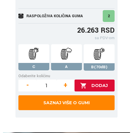
RASPOLOŽIVA KOLIČINA GUMA
2
26.263 RSD
sa PDV-om
C
A
B(70dB)
Odaberite količinu
-
+
SAZNAJ VIŠE O GUMI