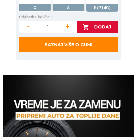
C
A
B(71dB)
Odaberite količinu
-
+
SAZNAJ VIŠE O GUMI