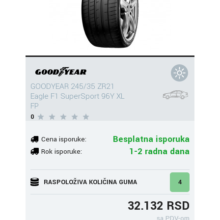
GOODYEAR 245/35 ZR21
Eagle F1 SuperSport 96Y XL
FP
0
Besplatna isporuka
Cena isporuke:
1-2 radna dana
Rok isporuke:
RASPOLOŽIVA KOLIČINA GUMA
4
32.132 RSD
sa PDV-om