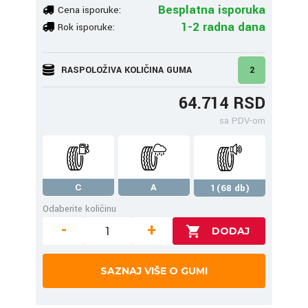
Besplatna isporuka
Cena isporuke:
1-2 radna dana
Rok isporuke:
RASPOLOŽIVA KOLIČINA GUMA
2
64.714 RSD
sa PDV-om
C
A
1(68 db)
Odaberite količinu
-
+
SAZNAJ VIŠE O GUMI