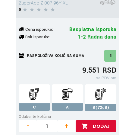
ZuperAce Z-007 96Y XL
0
Besplatna isporuka
Cena isporuke:
1-2 Radna dana
Rok isporuke:
RASPOLOŽIVA KOLIČINA GUMA
5
9.551 RSD
sa PDV-om
C
A
B(72dB)
Odaberite količinu
-
+