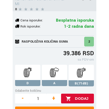
MI
0
Besplatna isporuka
Cena isporuke:
1-2 radna dana
Rok isporuke:
RASPOLOŽIVA KOLIČINA GUMA
2
39.386 RSD
sa PDV-om
D
A
B(71dB)
Odaberite količinu
-
+