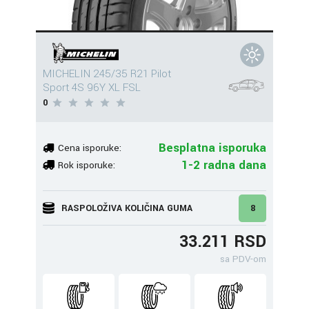
MICHELIN 245/35 R21 Pilot
Sport 4S 96Y XL FSL
0
Besplatna isporuka
Cena isporuke:
1-2 radna dana
Rok isporuke:
RASPOLOŽIVA KOLIČINA GUMA
8
33.211 RSD
sa PDV-om