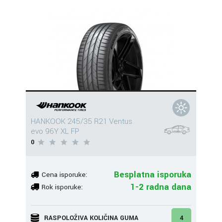
HANKOOK 245/35 R21 Ventus
evo 96Y XL FP
0
Besplatna isporuka
Cena isporuke:
1-2 radna dana
Rok isporuke:
RASPOLOŽIVA KOLIČINA GUMA
4