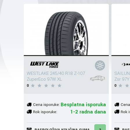
WESTLAKE 245/40 R18 Z-107
SAILUN
ZuperEco 97W XL
Zsr 97Y
0
0
Besplatna isporuka
Cena isporuke:
Cena
1-2 radna dana
Rok isporuke:
Rok i
RASPOLOŽIVA KOLIČINA GUMA
3
RAS