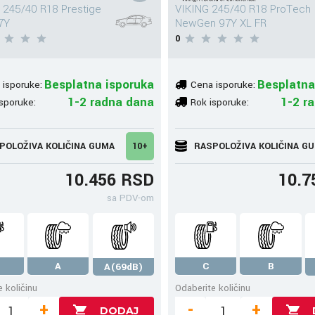
245/40 R18 Prestige
VIKING 245/40 R18 ProTech
7Y
NewGen 97Y XL FR
0
Besplatna isporuka
Besplatna
 isporuke:
Cena isporuke:
1-2 radna dana
1-2 r
sporuke:
Rok isporuke:
POLOŽIVA KOLIČINA GUMA
10+
RASPOLOŽIVA KOLIČINA G
10.456 RSD
10.7
sa PDV-om
A
C
B
A(69dB)
 količinu
Odaberite količinu
+
-
+