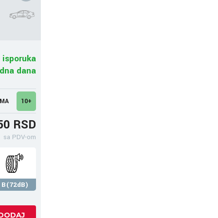
 isporuka
adna dana
UMA
10+
50 RSD
sa PDV-om
B(72dB)