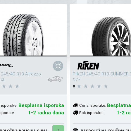
 245/40 R18 Atrezzo
RIKEN 245/40 R18 SUMMER 
 XL
97Y
0
Besplatna isporuka
Besplatna
 isporuke:
Cena isporuke:
1-2 radna dana
1-2 r
sporuke:
Rok isporuke:
POLOŽIVA KOLIČINA GUMA
3
RASPOLOŽIVA KOLIČINA G