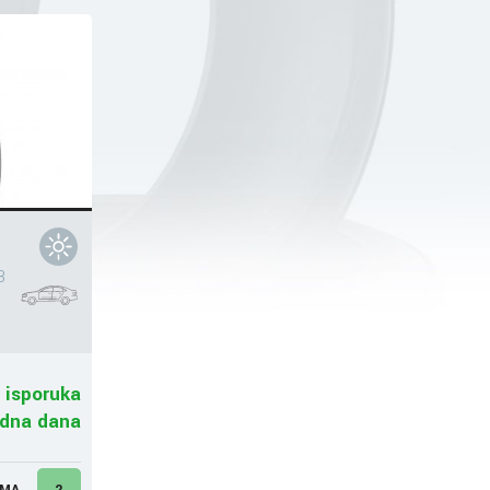
3
 isporuka
adna dana
UMA
2