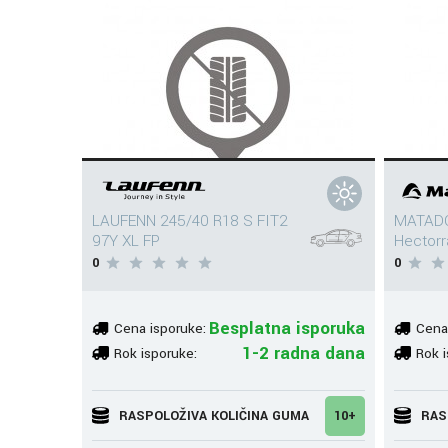
LAUFENN 245/40 R18 S FIT2
MATADO
97Y XL FP
Hectorr
0
0
Besplatna isporuka
Cena isporuke:
Cena
1-2 radna dana
Rok isporuke:
Rok i
RASPOLOŽIVA KOLIČINA GUMA
10+
RAS