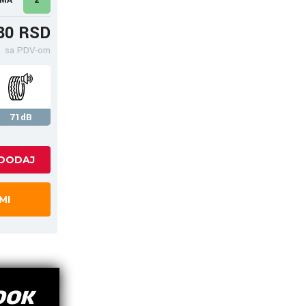
80 RSD
sa PDV-om
71dB
MI