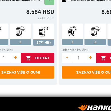
8.584 RSD
8.6
sa PDV-om
B
B
B
2(71 dB)
 količinu
Odaberite količinu
+
-
+
SAZNAJ VIŠE O GUMI
SAZNAJ VIŠE O GU