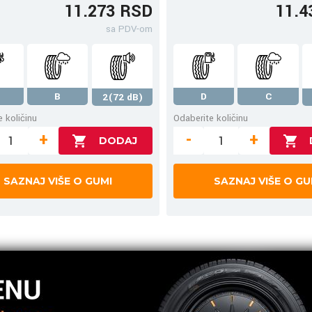
11.273 RSD
11.4
sa PDV-om
B
D
C
2(72 dB)
 količinu
Odaberite količinu
+
-
+
SAZNAJ VIŠE O GUMI
SAZNAJ VIŠE O GU