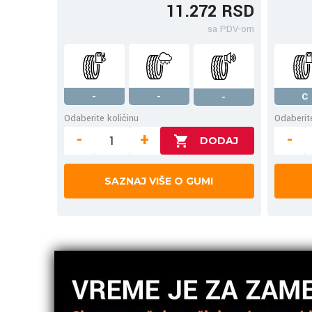
11.272 RSD
sa PDV-om
-
-
C
-
Odaberite količinu
Odaberite
-
+
-
SAZNAJ VIŠE O GUMI