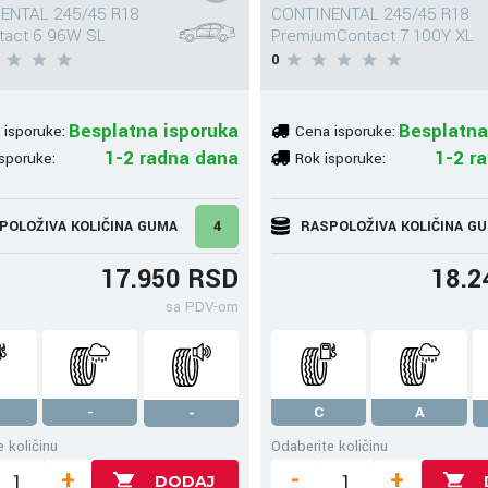
ENTAL 245/45 R18
CONTINENTAL 245/45 R18
tact 6 96W SL
PremiumContact 7 100Y XL
0
Besplatna isporuka
Besplatna
 isporuke:
Cena isporuke:
1-2 radna dana
1-2 r
sporuke:
Rok isporuke:
POLOŽIVA KOLIČINA GUMA
4
RASPOLOŽIVA KOLIČINA G
17.950 RSD
18.2
sa PDV-om
-
C
A
-
 količinu
Odaberite količinu
+
-
+