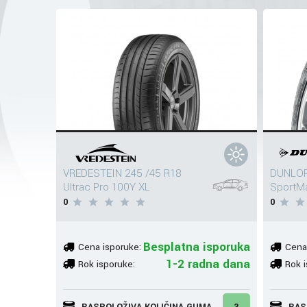
VREDESTEIN 245 /45 R18
DUNLOP
Ultrac Pro 100Y XL
SportM
0
0
Besplatna isporuka
Cena isporuke:
Cena
1-2 radna dana
Rok isporuke:
Rok i
RASPOLOŽIVA KOLIČINA GUMA
3
RAS