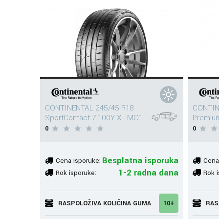
CONTINENTAL 245/45 R18
CONTIN
SportContact 7 100Y XL MO1
Premiu
0
0
Besplatna isporuka
Cena isporuke:
Cena
1-2 radna dana
Rok isporuke:
Rok i
RASPOLOŽIVA KOLIČINA GUMA
10+
RAS