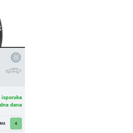
 isporuka
adna dana
UMA
4