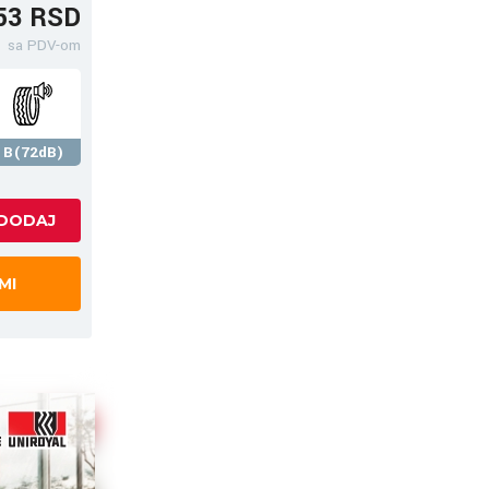
53 RSD
sa PDV-om
B(72dB)
MI