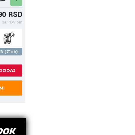
90 RSD
sa PDV-om
B (71db)
MI