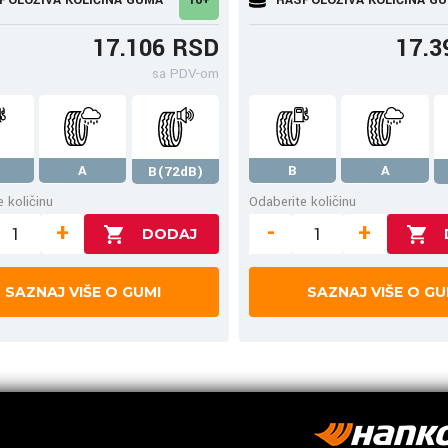
17.106 RSD
17.3
sa PDV-om
A
B
A
B(72dB)
 količinu
Odaberite količinu
+
-
+
SAZNAJ VIŠE O GUMI
SAZNAJ VIŠE O GU