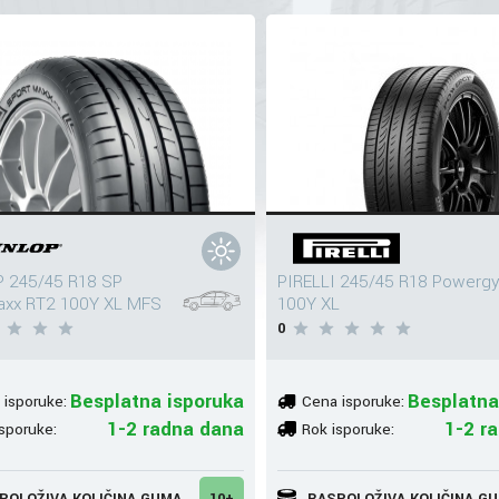
 245/45 R18 SP
PIRELLI 245/45 R18 Powergy
axx RT2 100Y XL MFS
100Y XL
0
Besplatna isporuka
Besplatna
 isporuke:
Cena isporuke:
1-2 radna dana
1-2 r
sporuke:
Rok isporuke:
POLOŽIVA KOLIČINA GUMA
10+
RASPOLOŽIVA KOLIČINA G