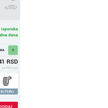
 isporuka
adna dana
UMA
2
41 RSD
sa PDV-om
B(72db)