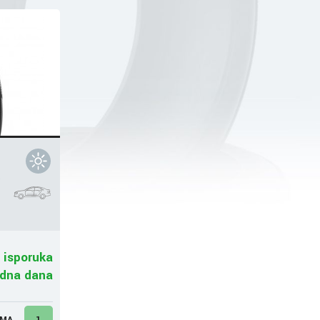
 isporuka
adna dana
UMA
1