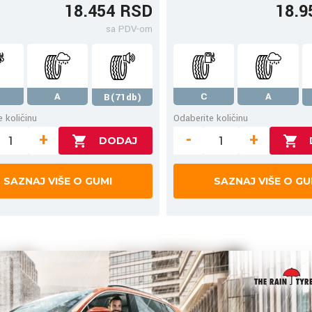
18.454 RSD
18.9
sa PDV-om
A
C
A
B(71db)
 količinu
Odaberite količinu
+
-
+
SAZNAJ VIŠE O GUMI
SAZNAJ VIŠE O GU