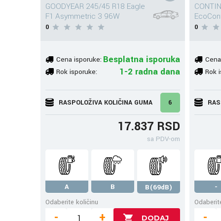
GOODYEAR 245/45 R18 Eagle
CONTIN
F1 Asymmetric 3 96W
EcoCon
0
0
Besplatna isporuka
Cena isporuke:
Cena
1-2 radna dana
Rok isporuke:
Rok i
RASPOLOŽIVA KOLIČINA GUMA
6
RAS
17.837 RSD
sa PDV-om
A
B
-
B(69dB)
Odaberite količinu
Odaberite
-
+
-