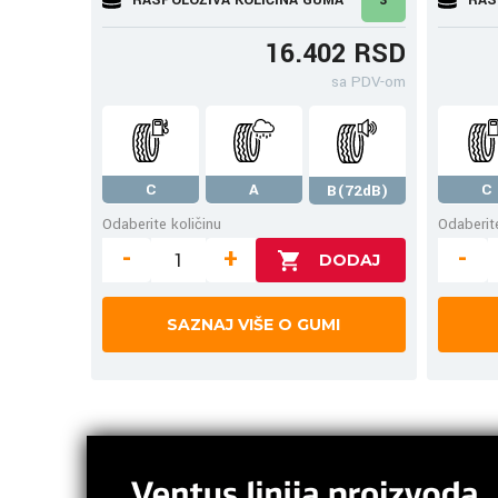
16.402 RSD
sa PDV-om
C
A
C
B(72dB)
Odaberite količinu
Odaberite
-
+
-
SAZNAJ VIŠE O GUMI