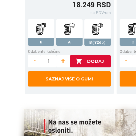
18.249 RSD
sa PDV-om
B
A
C
B(72db)
Odaberite količinu
Odaberite
-
+
-
SAZNAJ VIŠE O GUMI