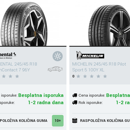
ENTAL 245/45 R18
MICHELIN 245/45 R18 Pilot
mContact 7 96Y
Sport 5 100Y XL
0
Besplatna isporuka
Besplatna
 isporuke:
Cena isporuke:
1-2 radna dana
1-2 r
sporuke:
Rok isporuke:
POLOŽIVA KOLIČINA GUMA
10+
RASPOLOŽIVA KOLIČINA G