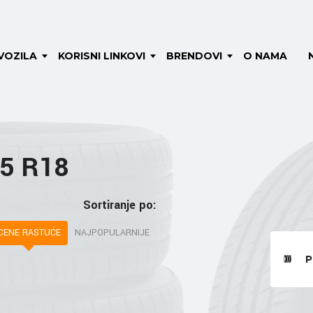
VOZILA
KORISNI LINKOVI
BRENDOVI
O NAMA
45 R18
Sortiranje po:
CENE RASTUĆE
NAJPOPULARNIJE
P