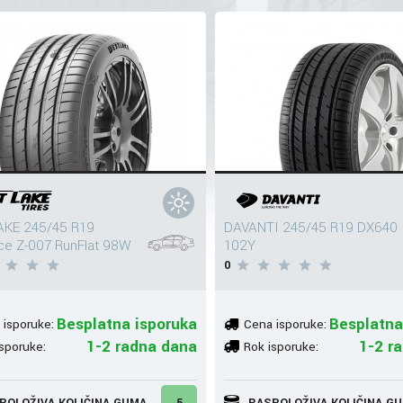
KE 245/45 R19
DAVANTI 245/45 R19 DX640
e Z-007 RunFlat 98W
102Y
0
Besplatna isporuka
Besplatna
 isporuke:
Cena isporuke:
1-2 radna dana
1-2 r
sporuke:
Rok isporuke:
POLOŽIVA KOLIČINA GUMA
5
RASPOLOŽIVA KOLIČINA G