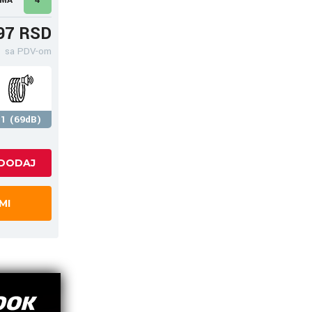
97 RSD
sa PDV-om
1 (69dB)
MI