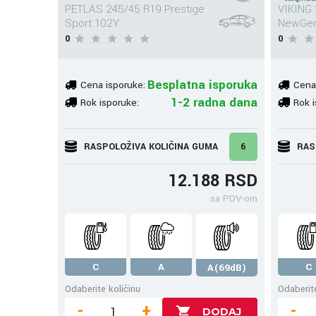
PETLAS 245/45 R19 Prestige
VIKING
Sport 102Y
NewGen
0
0
Besplatna isporuka
Cena isporuke:
Cena
1-2 radna dana
Rok isporuke:
Rok i
RASPOLOŽIVA KOLIČINA GUMA
6
RAS
12.188 RSD
sa PDV-om
C
A
C
A(69dB)
Odaberite količinu
Odaberite
-
+
-