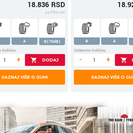
18.836 RSD
18.9
sa PDV-om
A
B
A
B(70dB)
 količinu
Odaberite količinu
+
-
+
SAZNAJ VIŠE O GUMI
SAZNAJ VIŠE O GU