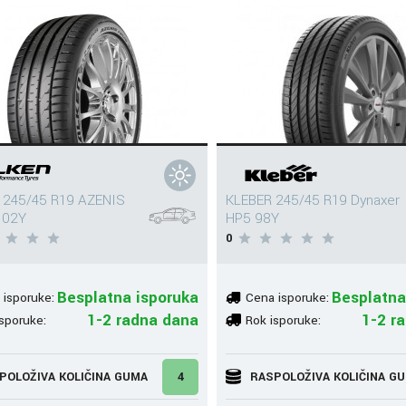
 245/45 R19 AZENIS
KLEBER 245/45 R19 Dynaxer
102Y
HP5 98Y
0
Besplatna isporuka
Besplatna
 isporuke:
Cena isporuke:
1-2 radna dana
1-2 r
sporuke:
Rok isporuke:
POLOŽIVA KOLIČINA GUMA
4
RASPOLOŽIVA KOLIČINA G