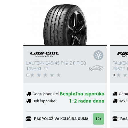
LAUFENN 245/45 R19 Z FIT EQ
FALKEN
102Y XL FP
FK520 
0
0
Besplatna isporuka
Cena isporuke:
Cena
1-2 radna dana
Rok isporuke:
Rok i
RASPOLOŽIVA KOLIČINA GUMA
10+
RAS