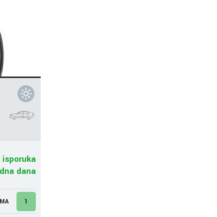
 isporuka
adna dana
UMA
1