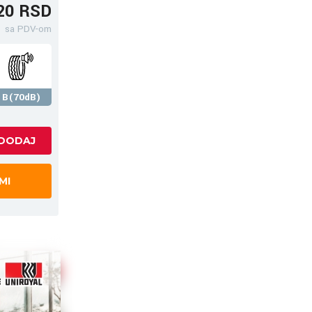
20 RSD
sa PDV-om
B(70dB)
MI