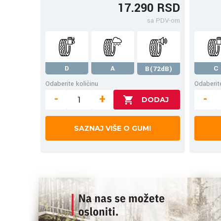
17.290 RSD
sa PDV-om
D
A
C
B(72dB)
Odaberite količinu
Odaberite
-
+
-
SAZNAJ VIŠE O GUMI