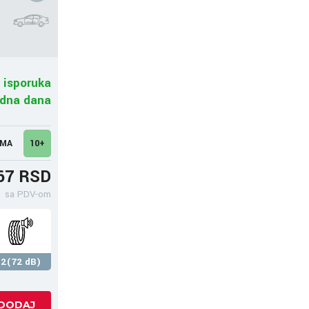
 isporuka
adna dana
UMA
10+
67 RSD
sa PDV-om
2(72 dB)