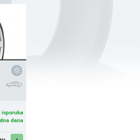
 isporuka
adna dana
UMA
4