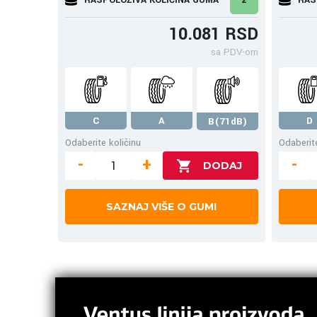
10.081 RSD
sa PDV-om
C
A
D
B(71dB)
Odaberite količinu
Odaberite
-
+
-
SAZNAJ VIŠE O GUMI