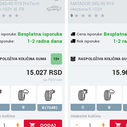
 245/45 R19 ProTech
MATADOR 245/45 R19
 102Y XL FR
Hectorra 5 102Y
0
Besplatna isporuka
Besplatna
 isporuke:
Cena isporuke:
1-2 radna dana
1-2 r
sporuke:
Rok isporuke:
POLOŽIVA KOLIČINA GUMA
10+
RASPOLOŽIVA KOLIČINA G
15.027 RSD
15.9
sa PDV-om
B
C
B
B(72dB)
 količinu
Odaberite količinu
+
-
+