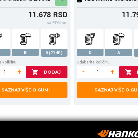
11.678 RSD
11.7
sa PDV-om
B
C
A
B(71dB)
 količinu
Odaberite količinu
+
-
+
SAZNAJ VIŠE O GUMI
SAZNAJ VIŠE O GU