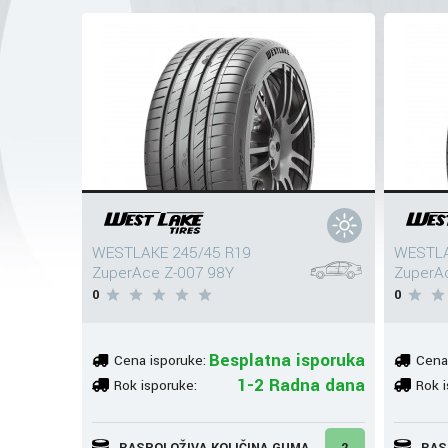
WESTLAKE 245/45 R19
WESTLA
ZuperAce Z-007 98Y
ZuperAc
0
0
Besplatna isporuka
Cena isporuke:
Cena
1-2 Radna dana
Rok isporuke:
Rok i
RASPOLOŽIVA KOLIČINA GUMA
2
RAS