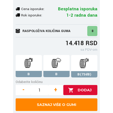
Besplatna isporuka
Cena isporuke:
1-2 radna dana
Rok isporuke:
RASPOLOŽIVA KOLIČINA GUMA
8
14.418 RSD
sa PDV-om
B
B
B(73dB)
Odaberite količinu
-
+
SAZNAJ VIŠE O GUMI