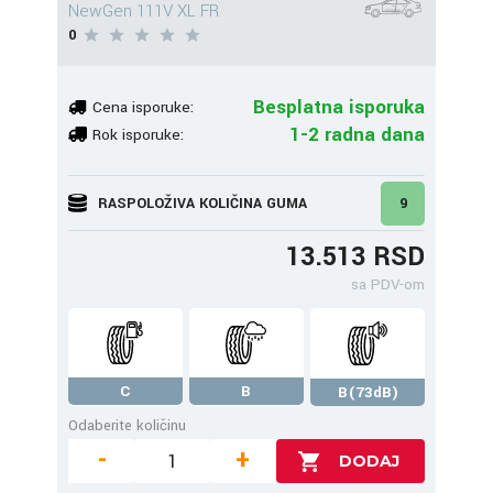
NewGen 111V XL FR
0
Besplatna isporuka
Cena isporuke:
1-2 radna dana
Rok isporuke:
RASPOLOŽIVA KOLIČINA GUMA
9
13.513 RSD
sa PDV-om
C
B
B(73dB)
Odaberite količinu
-
+