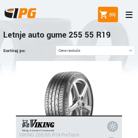
(
0
)
Letnje auto gume 255 55 R19
Sortiraj po:
VIKING 255/55 R19 ProTech