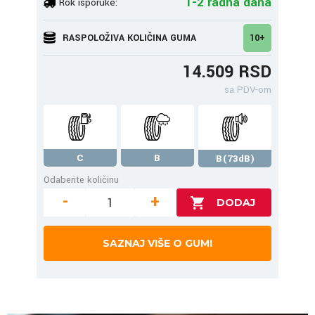
1-2 radna dana
Rok isporuke:
RASPOLOŽIVA KOLIČINA GUMA
10+
14.509 RSD
sa PDV-om
C
B
B(73dB)
Odaberite količinu
-
+
SAZNAJ VIŠE O GUMI