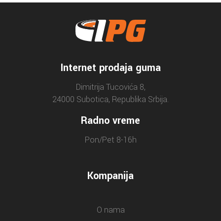
Internet prodaja guma
Dimitrija Tucovića 8,
24000 Subotica, Republika Srbija.
Radno vreme
Pon/Pet 8-16h
Kompanija
O nama