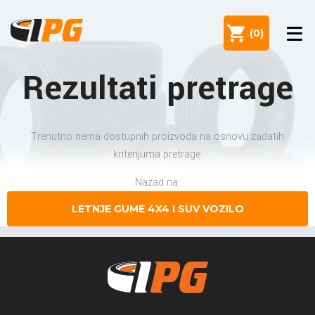
(
0
)
Rezultati pretrage
Trenutno nema dostupnih proizvoda na osnovu zadatih
kriterijuma pretrage.
Nazad na:
LETNJE GUME 4X4 I SUV VOZILO