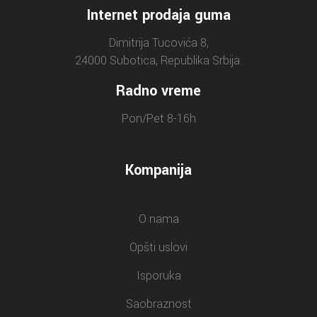
Internet prodaja guma
Dimitrija Tucovića 8,
24000 Subotica, Republika Srbija.
Radno vreme
Pon/Pet 8-16h
Kompanija
O nama
Opšti uslovi
Isporuka
Saobraznost