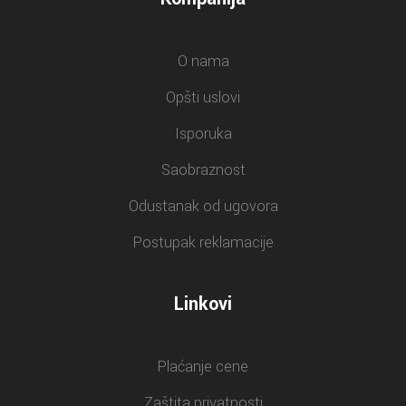
O nama
Opšti uslovi
Isporuka
Saobraznost
Odustanak od ugovora
Postupak reklamacije
Linkovi
Plaćanje cene
Zaštita privatnosti