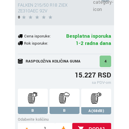
FALKEN 215/50 R18 ZIEX
ZE310AEC 92V
0
Besplatna isporuka
Cena isporuke:
1-2 radna dana
Rok isporuke:
RASPOLOŽIVA KOLIČINA GUMA
4
15.227 RSD
sa PDV-om
B
B
A(68dB)
Odaberite količinu
-
+