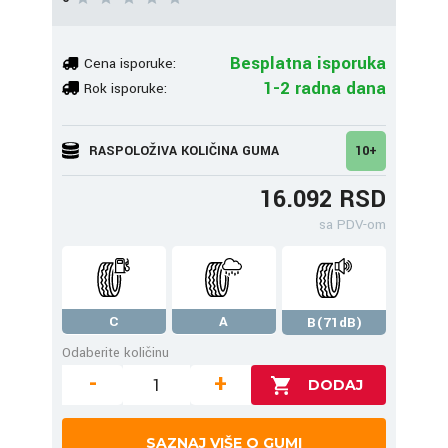
Besplatna isporuka
Cena isporuke:
1-2 radna dana
Rok isporuke:
RASPOLOŽIVA KOLIČINA GUMA
10+
16.092 RSD
sa PDV-om
C
A
B(71dB)
Odaberite količinu
-
+
SAZNAJ VIŠE O GUMI