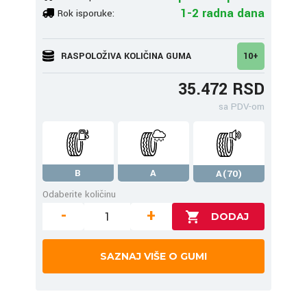
1-2 radna dana
Rok isporuke:
RASPOLOŽIVA KOLIČINA GUMA
10+
35.472 RSD
sa PDV-om
B
A
A(70)
Odaberite količinu
-
+
SAZNAJ VIŠE O GUMI