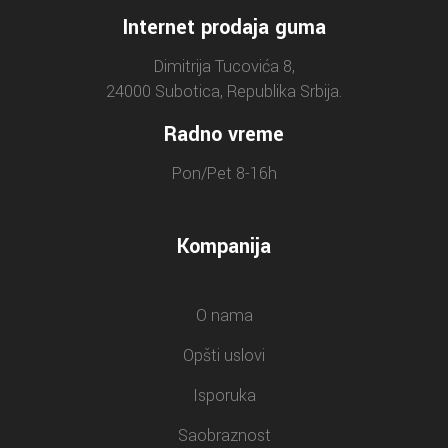
Internet prodaja guma
Dimitrija Tucovića 8,
24000 Subotica, Republika Srbija.
Radno vreme
Pon/Pet 8-16h
Kompanija
O nama
Opšti uslovi
Isporuka
Saobraznost