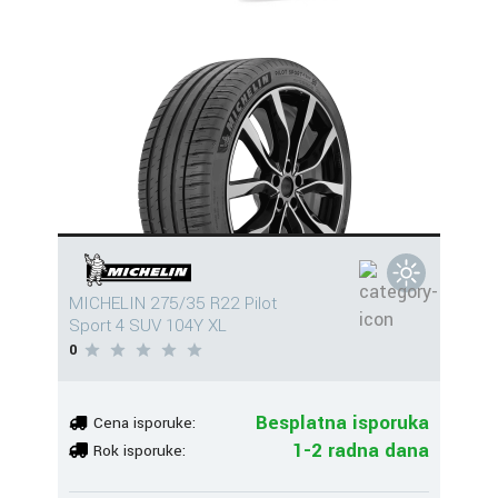
MICHELIN 275/35 R22 Pilot
Sport 4 SUV 104Y XL
0
Besplatna isporuka
Cena isporuke:
1-2 radna dana
Rok isporuke: