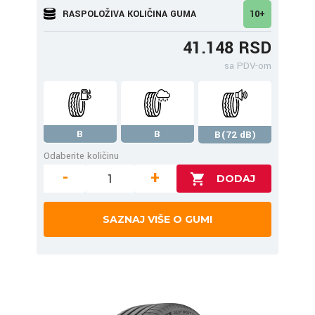
RASPOLOŽIVA KOLIČINA GUMA
10+
41.148 RSD
sa PDV-om
B
B
B(72 dB)
Odaberite količinu
-
+
SAZNAJ VIŠE O GUMI