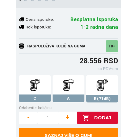
Besplatna isporuka
Cena isporuke:
1-2 radna dana
Rok isporuke:
RASPOLOŽIVA KOLIČINA GUMA
10+
28.556 RSD
sa PDV-om
C
A
B(71dB)
Odaberite količinu
-
+
SAZNAJ VIŠE O GUMI