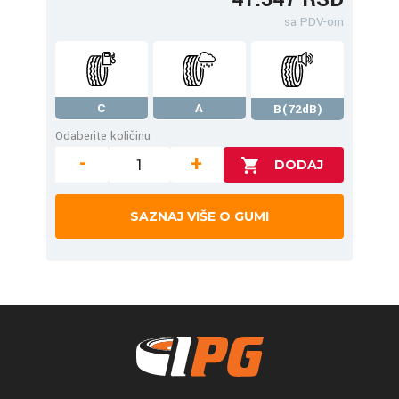
sa PDV-om
C
A
B(72dB)
Odaberite količinu
-
+
SAZNAJ VIŠE O GUMI