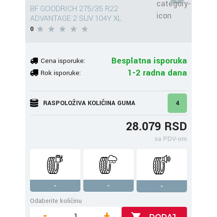
BF GOODRICH 275/35 R22
ADVANTAGE 2 SUV 104Y XL
0
Besplatna isporuka
Cena isporuke:
1-2 radna dana
Rok isporuke:
RASPOLOŽIVA KOLIČINA GUMA
4
28.079 RSD
sa PDV-om
-
-
-
Odaberite količinu
-
+