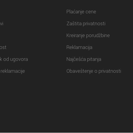
Plaćanje cene
vi
Zaštita privatnosti
Kreiranje porudžbine
ost
Reklamacija
k od ugovora
Najčešća pitanja
reklamacije
Obaveštenje o privatnosti