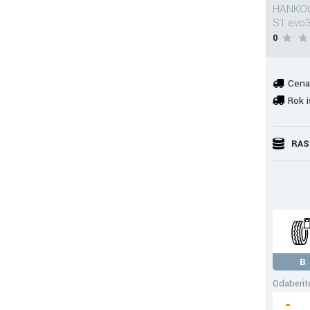
HANKOO
S1 evo3
0
Cena
Rok i
RAS
B
Odaberite
-