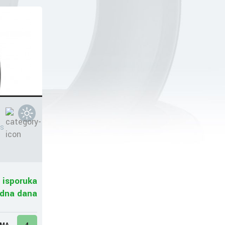
s
 isporuka
adna dana
UMA
4