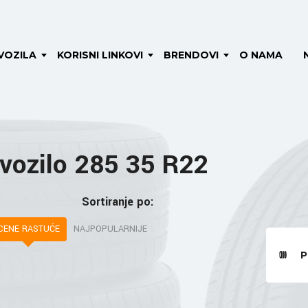
VOZILA
KORISNI LINKOVI
BRENDOVI
O NAMA
vozilo 285 35 R22
Sortiranje po:
CENE RASTUĆE
NAJPOPULARNIJE
P