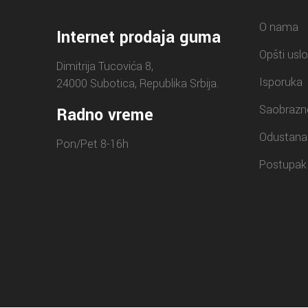
O nama
Internet prodaja guma
Opšti uslo
Dimitrija Tucovića 8,
Isporuka
24000 Subotica, Republika Srbija.
Saobrazn
Radno vreme
Odustana
Pon/Pet 8-16h
Postupak 