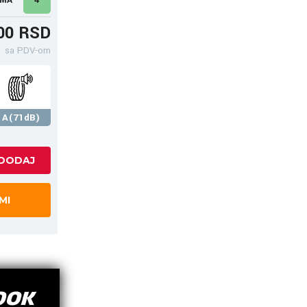
00 RSD
sa PDV-om
A(71dB)
MI