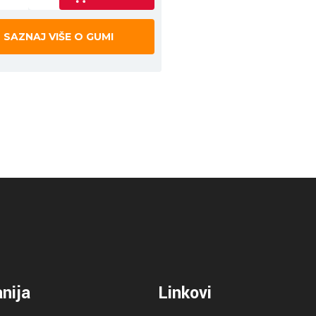
SAZNAJ VIŠE O GUMI
nija
Linkovi