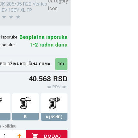
K 285/35 R22 Ventus
 EV 106Y XL FP
Besplatna isporuka
 isporuke:
1-2 radna dana
sporuke:
POLOŽIVA KOLIČINA GUMA
10+
40.568 RSD
sa PDV-om
B
A(69dB)
 količinu
+