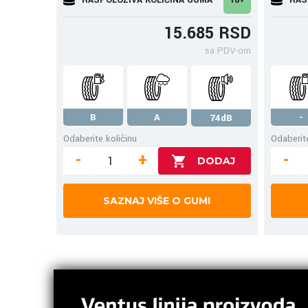
15.685 RSD
sa PDV-om
B
A
-
74dB
Odaberite količinu
Odaberite
-
+
-
SAZNAJ VIŠE O GUMI