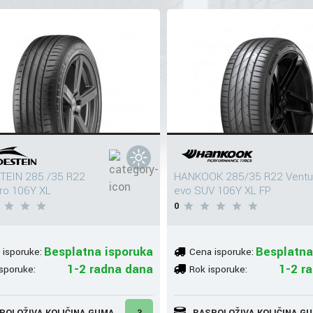
TEIN 285 /35 R22
HANKOOK 285/35 R22 Ventu
Pro 106Y XL
evo SUV 106Y XL FP
0
Besplatna isporuka
Besplatna
 isporuke:
Cena isporuke:
1-2 radna dana
1-2 r
sporuke:
Rok isporuke:
POLOŽIVA KOLIČINA GUMA
3
RASPOLOŽIVA KOLIČINA G