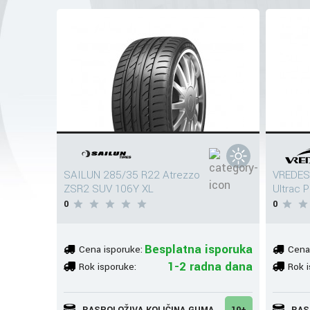
SAILUN 285/35 R22 Atrezzo
VREDES
ZSR2 SUV 106Y XL
Ultrac 
0
0
Besplatna isporuka
Cena isporuke:
Cena
1-2 radna dana
Rok isporuke:
Rok i
RASPOLOŽIVA KOLIČINA GUMA
10+
RAS