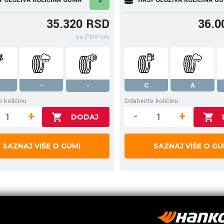
35.320 RSD
36.0
sa PDV-om
-
C
A
-
 količinu
Odaberite količinu
+
-
+
SAZNAJ VIŠE O GUMI
SAZNAJ VIŠE O GU