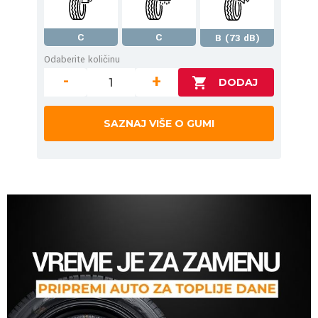
C
C
B (73 dB)
Odaberite količinu
-
+
SAZNAJ VIŠE O GUMI