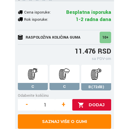
Besplatna isporuka
Cena isporuke:
1-2 radna dana
Rok isporuke:
RASPOLOŽIVA KOLIČINA GUMA
10+
11.476 RSD
sa PDV-om
C
C
B(72dB)
Odaberite količinu
-
+
SAZNAJ VIŠE O GUMI