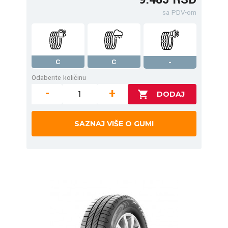
sa PDV-om
C
C
-
Odaberite količinu
-
+
SAZNAJ VIŠE O GUMI