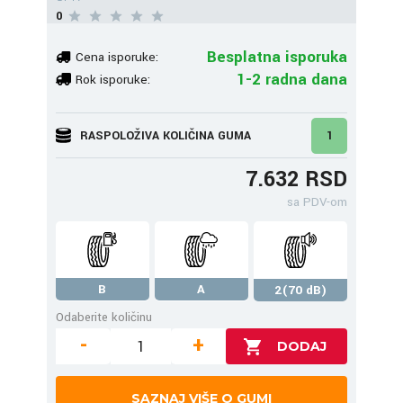
0
Besplatna isporuka
Cena isporuke:
1-2 radna dana
Rok isporuke:
RASPOLOŽIVA KOLIČINA GUMA
1
7.632 RSD
sa PDV-om
B
A
2(70 dB)
Odaberite količinu
-
+
SAZNAJ VIŠE O GUMI