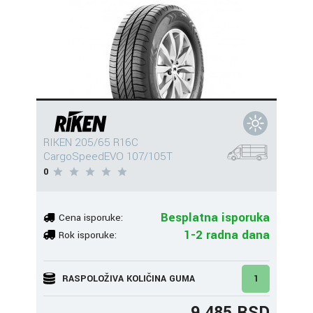
RIKEN 205/65 R16C
CargoSpeedEVO 107/105T
0
Besplatna isporuka
Cena isporuke:
1-2 radna dana
Rok isporuke:
RASPOLOŽIVA KOLIČINA GUMA
1
9.485 RSD