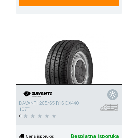
DAVANTI 205/65 R16 DX440
107T
0
Besplatna isporuka
Cena isporuke: