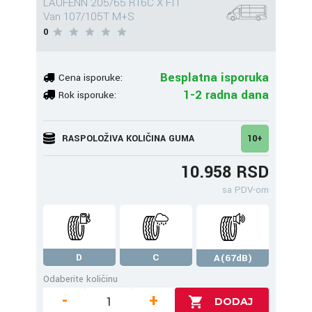
LAUFENN 205/65 R16C X FIT
Van 107/105T M+S
0
Besplatna isporuka
Cena isporuke:
1-2 radna dana
Rok isporuke:
RASPOLOŽIVA KOLIČINA GUMA
10+
10.958 RSD
sa PDV-om
D
C
A(67dB)
Odaberite količinu
-
+