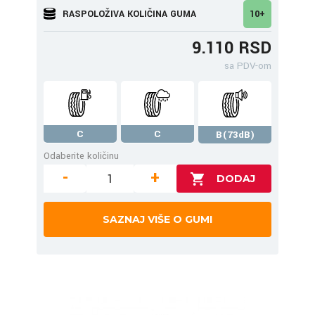
RASPOLOŽIVA KOLIČINA GUMA
10+
9.110 RSD
sa PDV-om
C
C
B(73dB)
Odaberite količinu
-
+
SAZNAJ VIŠE O GUMI