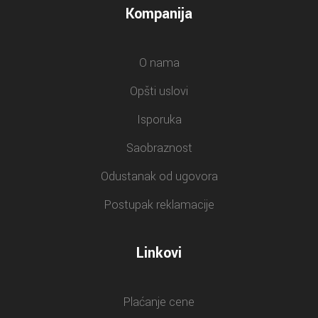
Kompanija
O nama
Opšti uslovi
Isporuka
Saobraznost
Odustanak od ugovora
Postupak reklamacije
Linkovi
Plaćanje cene