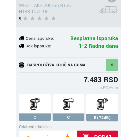
WESTLAKE 205/65 R16C
H188 107/105T
0
Besplatna isporuka
Cena isporuke:
1-2 Radna dana
Rok isporuke:
RASPOLOŽIVA KOLIČINA GUMA
5
7.483 RSD
sa PDV-om
C
C
B(72dB)
Odaberite količinu
-
+