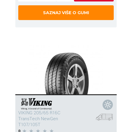
SAZNAJ VIŠE O GUMI
VIKING 205/65 R16C
TransTech NewGen
T107/105T
0