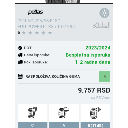
PETLAS 205/65 R16C
FULLPOWER PT835 107/105T
0
2023/2024
DOT:
Besplatna isporuka
Cena isporuke:
1-2 radna dana
Rok isporuke:
RASPOLOŽIVA KOLIČINA GUMA
4
9.757 RSD
sa PDV-om
C
A
B(71dB)