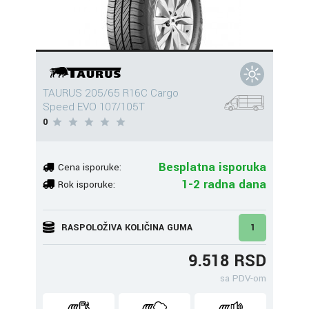
TAURUS 205/65 R16C Cargo
Speed EVO 107/105T
0
Besplatna isporuka
Cena isporuke:
1-2 radna dana
Rok isporuke:
RASPOLOŽIVA KOLIČINA GUMA
1
9.518 RSD
sa PDV-om