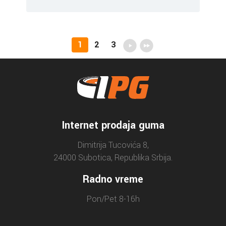
1
2
3
Internet prodaja guma
Dimitrija Tucovića 8,
24000 Subotica, Republika Srbija.
Radno vreme
Pon/Pet 8-16h