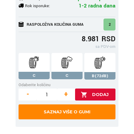
1-2 radna dana
Rok isporuke:
RASPOLOŽIVA KOLIČINA GUMA
2
8.981 RSD
sa PDV-om
C
C
B(72dB)
Odaberite količinu
-
+
SAZNAJ VIŠE O GUMI