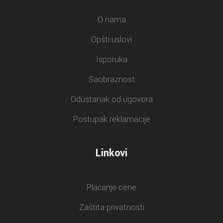
O nama
Opšti uslovi
Isporuka
Saobraznost
Odustanak od ugovora
Postupak reklamacije
Linkovi
Plaćanje cene
Zaštita privatnosti