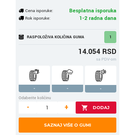
Besplatna isporuka
Cena isporuke:
1-2 radna dana
Rok isporuke:
RASPOLOŽIVA KOLIČINA GUMA
1
14.054 RSD
sa PDV-om
-
-
-
Odaberite količinu
-
+
SAZNAJ VIŠE O GUMI