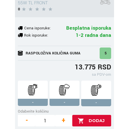
55W TL FRONT
0
Besplatna isporuka
Cena isporuke:
1-2 radna dana
Rok isporuke:
RASPOLOŽIVA KOLIČINA GUMA
5
13.775 RSD
sa PDV-om
-
-
-
Odaberite količinu
-
+