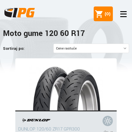
(
0
)
Moto gume 120 60 R17
Sortiraj po:
DUNLOP 120/60 ZR17 GPR300