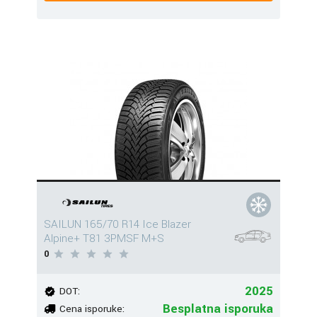
SAILUN 165/70 R14 Ice Blazer
Alpine+ T81 3PMSF M+S
0
2025
DOT:
Besplatna isporuka
Cena isporuke: