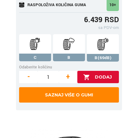
RASPOLOŽIVA KOLIČINA GUMA
10+
6.439 RSD
sa PDV-om
C
B
B(69dB)
Odaberite količinu
-
+
SAZNAJ VIŠE O GUMI