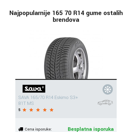
Najpopularnije 165 70 R14 gume ostalih
brendova
SAVA 165/70 R14 Eskimo S3+
81T MS
5
Besplatna isporuka
Cena isporuke: