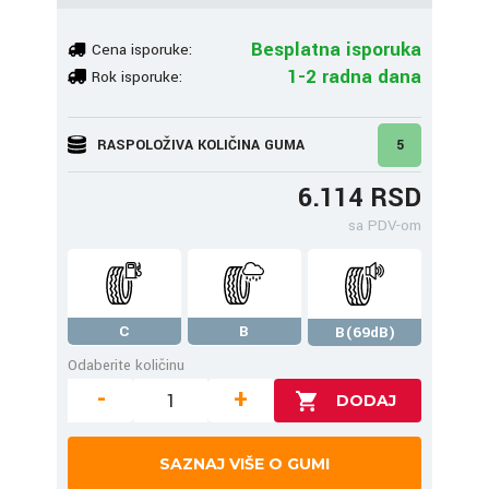
Besplatna isporuka
Cena isporuke:
1-2 radna dana
Rok isporuke:
RASPOLOŽIVA KOLIČINA GUMA
5
6.114 RSD
sa PDV-om
C
B
B(69dB)
Odaberite količinu
-
+
SAZNAJ VIŠE O GUMI