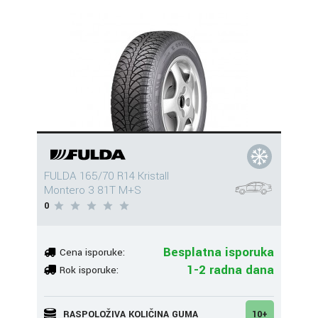
FULDA 165/70 R14 Kristall
Montero 3 81T M+S
0
Besplatna isporuka
Cena isporuke:
1-2 radna dana
Rok isporuke:
RASPOLOŽIVA KOLIČINA GUMA
10+