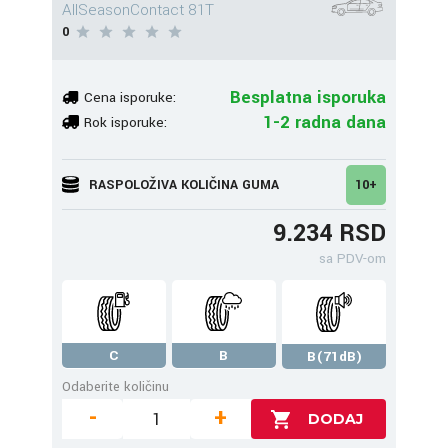
AllSeasonContact 81T
0
Besplatna isporuka
Cena isporuke:
1-2 radna dana
Rok isporuke:
RASPOLOŽIVA KOLIČINA GUMA
10+
9.234 RSD
sa PDV-om
C
B
B(71dB)
Odaberite količinu
-
+