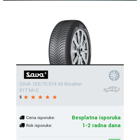
SAVA 165/70 R14 All Weather
81T M+S
5
Besplatna isporuka
Cena isporuke:
1-2 radna dana
Rok isporuke: