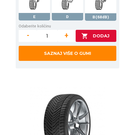
E
D
B(68dB)
Odaberite količinu
-
+
SAZNAJ VIŠE O GUMI