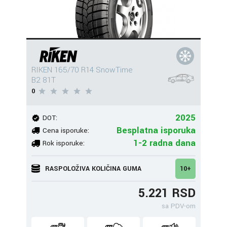
RIKEN 165/70 R14 SnowTime
B2 81T
0
2025
DOT:
Besplatna isporuka
Cena isporuke:
1-2 radna dana
Rok isporuke:
RASPOLOŽIVA KOLIČINA GUMA
10+
5.221 RSD
sa PDV-om