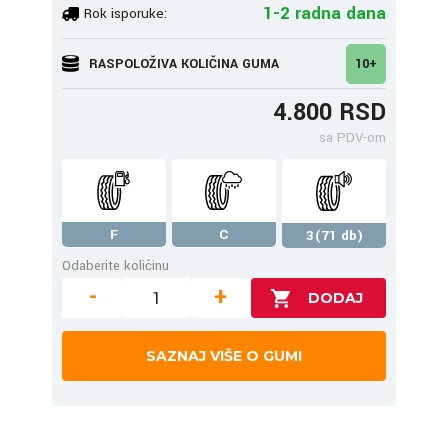
1-2 radna dana
Rok isporuke:
RASPOLOŽIVA KOLIČINA GUMA
10+
4.800 RSD
sa PDV-om
F
C
3(71 db)
Odaberite količinu
-
+
SAZNAJ VIŠE O GUMI