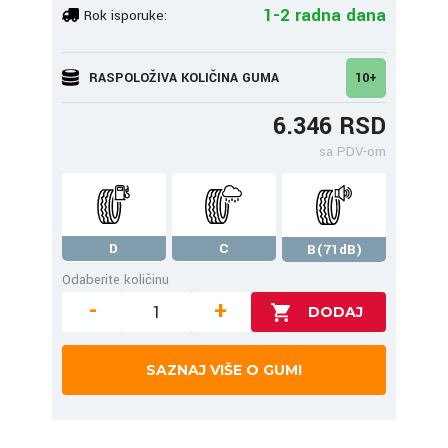
1-2 radna dana
Rok isporuke:
RASPOLOŽIVA KOLIČINA GUMA
10+
6.346 RSD
sa PDV-om
D
C
B(71dB)
Odaberite količinu
-
+
SAZNAJ VIŠE O GUMI