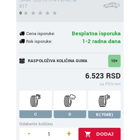
SAVA 165/70 R14 Perfecta
81T
0
Besplatna isporuka
Cena isporuke:
1-2 radna dana
Rok isporuke:
RASPOLOŽIVA KOLIČINA GUMA
10+
6.523 RSD
sa PDV-om
C
D
B(70dB)
Odaberite količinu
-
+