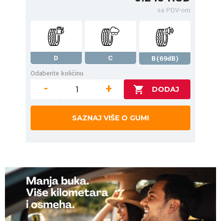
sa PDV-om
D
C
B(69dB)
Odaberite količinu
-
+
SAZNAJ VIŠE O GUMI