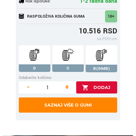
1-2 radna dana
Rok isporuke:
RASPOLOŽIVA KOLIČINA GUMA
10+
10.516 RSD
sa PDV-om
D
C
B(69dB)
Odaberite količinu
-
+
SAZNAJ VIŠE O GUMI