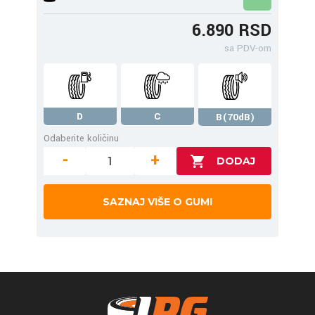
6.890 RSD
sa PDV-om
D
C
B(70dB)
Odaberite količinu
-
+
SAZNAJ VIŠE O GUMI