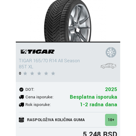
TIGAR 165/70 R14 All Season
85T XL
0
2025
DOT:
Besplatna isporuka
Cena isporuke:
1-2 radna dana
Rok isporuke:
RASPOLOŽIVA KOLIČINA GUMA
10+
5.248 RSD