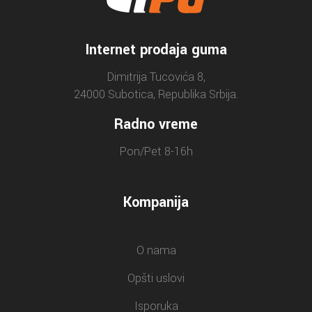
Internet prodaja guma
Dimitrija Tucovića 8,
24000 Subotica, Republika Srbija.
Radno vreme
Pon/Pet 8-16h
Kompanija
O nama
Opšti uslovi
Isporuka