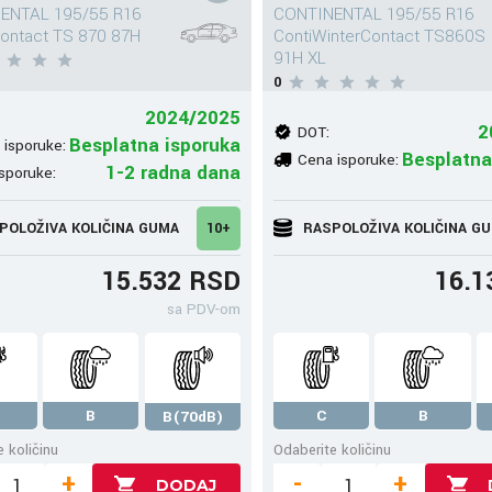
ENTAL 195/55 R16
CONTINENTAL 195/55 R16
ontact TS 870 87H
ContiWinterContact TS860S
91H XL
0
2024/2025
2
DOT:
Besplatna isporuka
 isporuke:
Besplatna
Cena isporuke:
1-2 radna dana
sporuke:
POLOŽIVA KOLIČINA GUMA
10+
RASPOLOŽIVA KOLIČINA G
15.532 RSD
16.1
sa PDV-om
B
C
B
B(70dB)
 količinu
Odaberite količinu
+
-
+