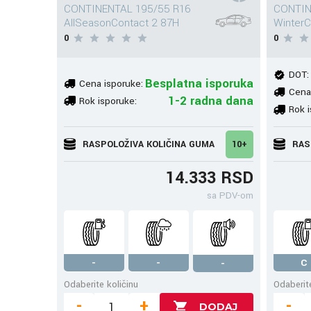
CONTINENTAL 195/55 R16
CONTIN
AllSeasonContact 2 87H
WinterC
0
0
DOT:
Besplatna isporuka
Cena isporuke:
Cena
1-2 radna dana
Rok isporuke:
Rok i
RASPOLOŽIVA KOLIČINA GUMA
10+
RAS
14.333 RSD
sa PDV-om
-
-
C
-
Odaberite količinu
Odaberite
-
+
-