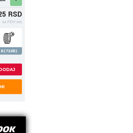
25 RSD
sa PDV-om
B(72dB)
MI