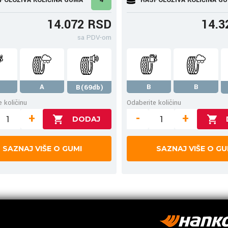
14.072 RSD
14.3
sa PDV-om
A
B
B
B(69db)
 količinu
Odaberite količinu
+
-
+
SAZNAJ VIŠE O GUMI
SAZNAJ VIŠE O GU