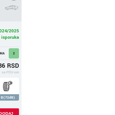
024/2025
 isporuka
UMA
2
36 RSD
sa PDV-om
B(72dB)