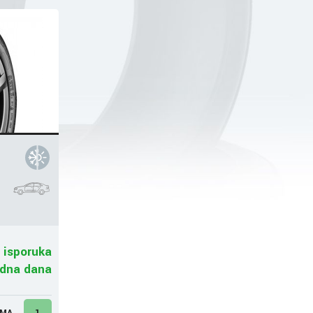
 isporuka
adna dana
UMA
1