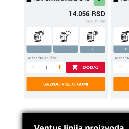
14.056 RSD
sa PDV-om
-
-
C
-
Odaberite količinu
Odaberite
-
+
-
SAZNAJ VIŠE O GUMI