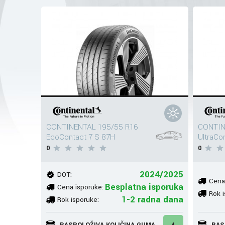
CONTINENTAL 195/55 R16
CONTIN
EcoContact 7 S 87H
UltraCo
0
0
2024/2025
DOT:
Cena
Besplatna isporuka
Cena isporuke:
Rok i
1-2 radna dana
Rok isporuke:
RASPOLOŽIVA KOLIČINA GUMA
4
RAS