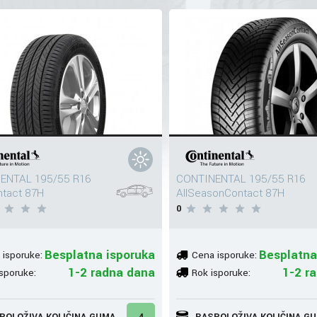
ENTAL 195/55 R16
CONTINENTAL 195/55 R16
ntact 87H
AllSeasonContact 87H
0
Besplatna isporuka
Besplatna
 isporuke:
Cena isporuke:
1-2 radna dana
1-2 r
sporuke:
Rok isporuke:
POLOŽIVA KOLIČINA GUMA
4
RASPOLOŽIVA KOLIČINA G