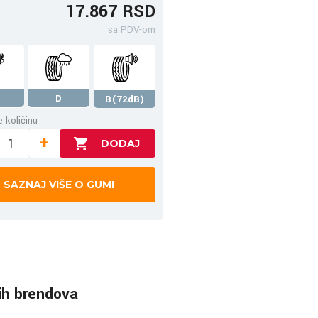
17.867 RSD
sa PDV-om
D
B(72dB)
 količinu
+
SAZNAJ VIŠE O GUMI
ih brendova