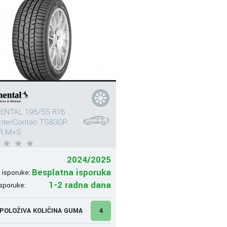
ENTAL 195/55 R16
interContac TS830P
R M+S
2024/2025
Besplatna isporuka
 isporuke:
1-2 radna dana
sporuke:
POLOŽIVA KOLIČINA GUMA
4