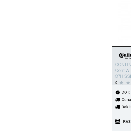
CONTIN
ContiW
87H SS
0
DOT:
Cena
Rok i
RAS