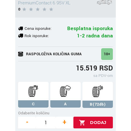
PremiumContact 6 95V XL
0
Besplatna isporuka
Cena isporuke:
1-2 radna dana
Rok isporuke:
RASPOLOŽIVA KOLIČINA GUMA
10+
15.519 RSD
sa PDV-om
C
A
B(72db)
Odaberite količinu
-
+