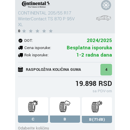
CONTINENTAL 205/55 R17
WinterContact TS 870 P 95V
XL
0
2024/2025
DOT:
Besplatna isporuka
Cena isporuke:
1-2 radna dana
Rok isporuke:
RASPOLOŽIVA KOLIČINA GUMA
4
19.898 RSD
sa PDV-om
C
B
B(71dB)
Odaberite količinu