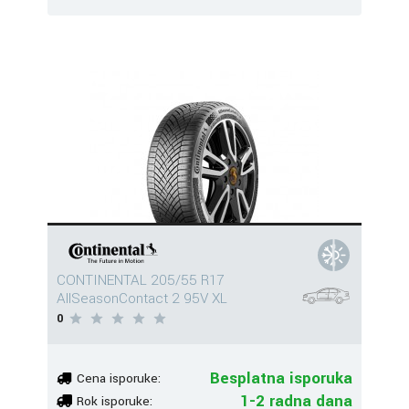
CONTINENTAL 205/55 R17
AllSeasonContact 2 95V XL
0
Besplatna isporuka
Cena isporuke:
1-2 radna dana
Rok isporuke: