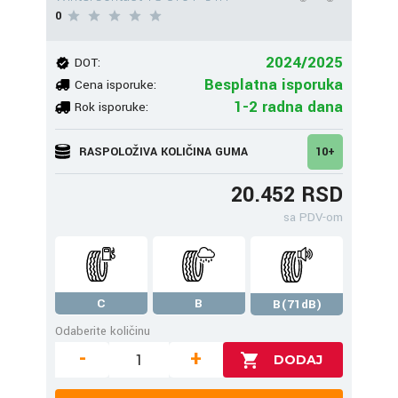
0
2024/2025
DOT:
Besplatna isporuka
Cena isporuke:
1-2 radna dana
Rok isporuke:
RASPOLOŽIVA KOLIČINA GUMA
10+
20.452 RSD
sa PDV-om
C
B
B(71dB)
Odaberite količinu
-
+