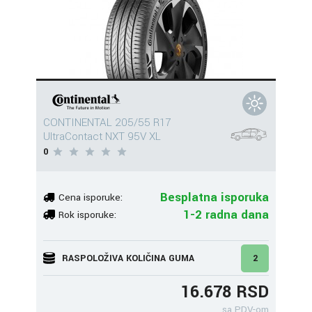
CONTINENTAL 205/55 R17
UltraContact NXT 95V XL
0
Besplatna isporuka
Cena isporuke:
1-2 radna dana
Rok isporuke:
RASPOLOŽIVA KOLIČINA GUMA
2
16.678 RSD
sa PDV-om