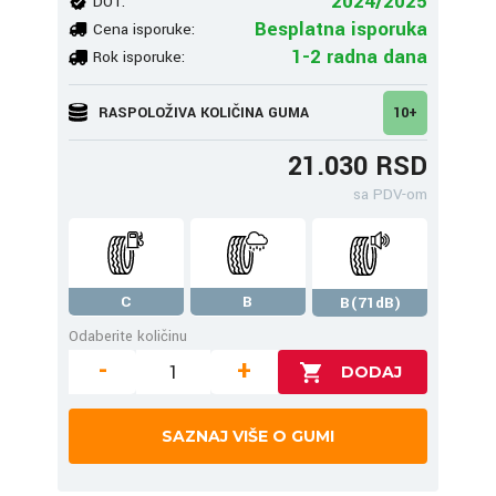
2024/2025
DOT:
Besplatna isporuka
Cena isporuke:
1-2 radna dana
Rok isporuke:
RASPOLOŽIVA KOLIČINA GUMA
10+
21.030 RSD
sa PDV-om
C
B
B(71dB)
Odaberite količinu
-
+
SAZNAJ VIŠE O GUMI