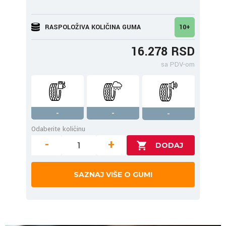
RASPOLOŽIVA KOLIČINA GUMA
10+
16.278 RSD
sa PDV-om
-
-
-
Odaberite količinu
-
+
SAZNAJ VIŠE O GUMI