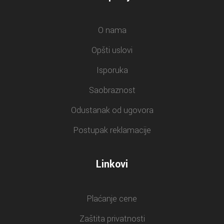
O nama
Opšti uslovi
Isporuka
Saobraznost
Odustanak od ugovora
Postupak reklamacije
Linkovi
Plaćanje cene
Zaštita privatnosti