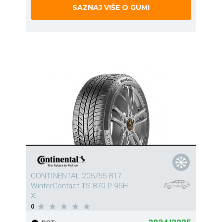
SAZNAJ VIŠE O GUMI
CONTINENTAL 205/55 R17
WinterContact TS 870 P 95H
XL
0