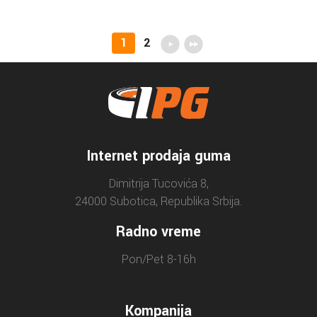
1
2
Internet prodaja guma
Dimitrija Tucovića 8,
24000 Subotica, Republika Srbija.
Radno vreme
Pon/Pet 8-16h
Kompanija