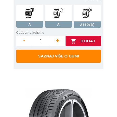
A
A
A(69dB)
Odaberite količinu
-
+
SAZNAJ VIŠE O GUMI