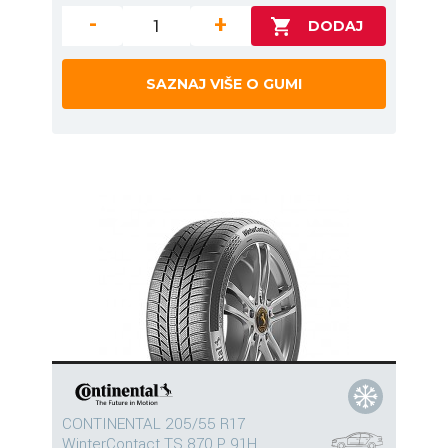
-
+
SAZNAJ VIŠE O GUMI
CONTINENTAL 205/55 R17
WinterContact TS 870 P 91H