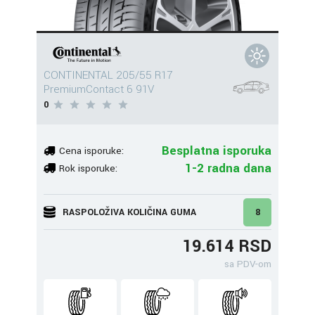
CONTINENTAL 205/55 R17
PremiumContact 6 91V
0
Besplatna isporuka
Cena isporuke:
1-2 radna dana
Rok isporuke:
RASPOLOŽIVA KOLIČINA GUMA
8
19.614 RSD
sa PDV-om