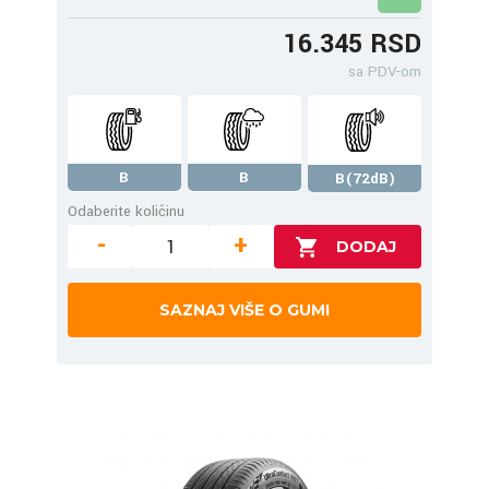
16.345 RSD
sa PDV-om
B
B
B(72dB)
Odaberite količinu
-
+
SAZNAJ VIŠE O GUMI