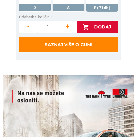
D
A
B(71db)
Odaberite količinu
-
+
SAZNAJ VIŠE O GUMI