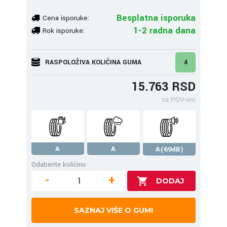
Besplatna isporuka
Cena isporuke:
1-2 radna dana
Rok isporuke:
RASPOLOŽIVA KOLIČINA GUMA
4
15.763 RSD
sa PDV-om
A
A
A(69dB)
Odaberite količinu
-
+
SAZNAJ VIŠE O GUMI