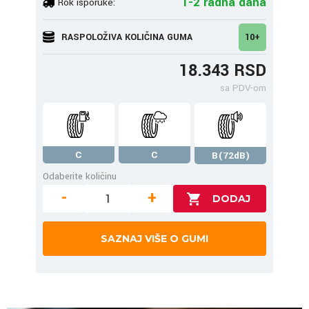
1-2 radna dana
Rok isporuke:
RASPOLOŽIVA KOLIČINA GUMA
10+
18.343 RSD
sa PDV-om
C
C
B(72dB)
Odaberite količinu
-
+
SAZNAJ VIŠE O GUMI