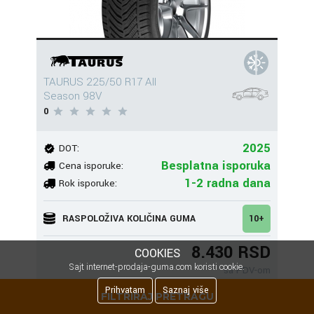
TAURUS 225/50 R17 All
Season 98V
0
2025
DOT:
Besplatna isporuka
Cena isporuke:
1-2 radna dana
Rok isporuke:
RASPOLOŽIVA KOLIČINA GUMA
10+
8.430 RSD
COOKIES
Sajt internet-prodaja-guma.com koristi cookie.
sa PDV-om
Prihvatam
Saznaj više
FILTRIRAJ PRETRAGU