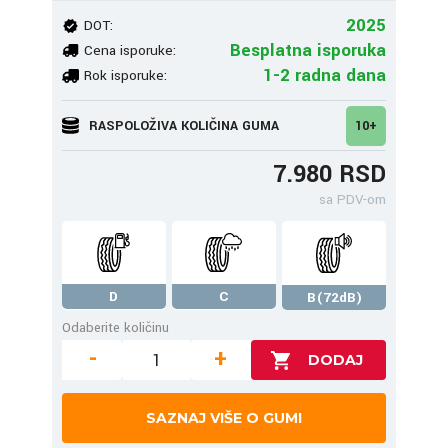
2025
DOT:
Besplatna isporuka
Cena isporuke:
1-2 radna dana
Rok isporuke:
RASPOLOŽIVA KOLIČINA GUMA
10+
7.980 RSD
sa PDV-om
D
C
B(72dB)
Odaberite količinu
-
+
SAZNAJ VIŠE O GUMI