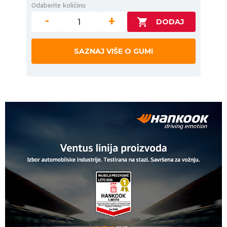
Odaberite količinu
-
+
SAZNAJ VIŠE O GUMI