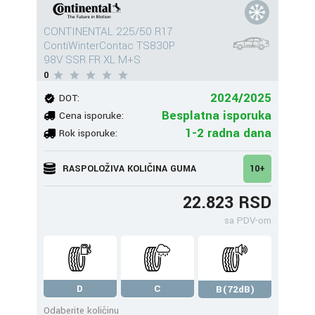
CONTINENTAL 225/50 R17
ContiWinterContac TS830P
98V SSR FR XL M+S
0
2024/2025
DOT:
Besplatna isporuka
Cena isporuke:
1-2 radna dana
Rok isporuke:
RASPOLOŽIVA KOLIČINA GUMA
10+
22.823 RSD
sa PDV-om
D
C
B(72dB)
Odaberite količinu