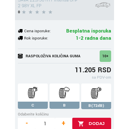
SAVA 225/50 R17 Intensa UHP
2 98Y XL FP
0
Besplatna isporuka
Cena isporuke:
1-2 radna dana
Rok isporuke:
RASPOLOŽIVA KOLIČINA GUMA
10+
11.205 RSD
sa PDV-om
C
B
B(72dB)
Odaberite količinu
-
+