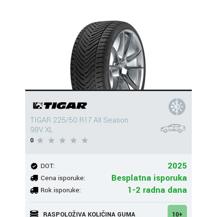
TIGAR 225/50 R17 All Season
98V XL
0
2025
DOT:
Besplatna isporuka
Cena isporuke:
1-2 radna dana
Rok isporuke:
RASPOLOŽIVA KOLIČINA GUMA
10+