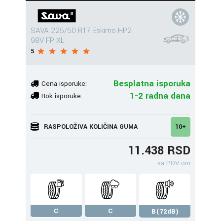
SAVA 225/50 R17 Eskimo HP2
98V FP XL
5
Besplatna isporuka
Cena isporuke:
1-2 radna dana
Rok isporuke:
RASPOLOŽIVA KOLIČINA GUMA
10+
11.438 RSD
sa PDV-om
C
C
B(72dB)