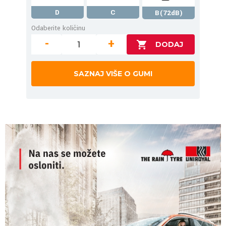
D
C
B(72dB)
Odaberite količinu
-
+
SAZNAJ VIŠE O GUMI