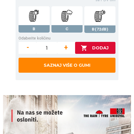
B
C
B(72dB)
Odaberite količinu
-
+
SAZNAJ VIŠE O GUMI