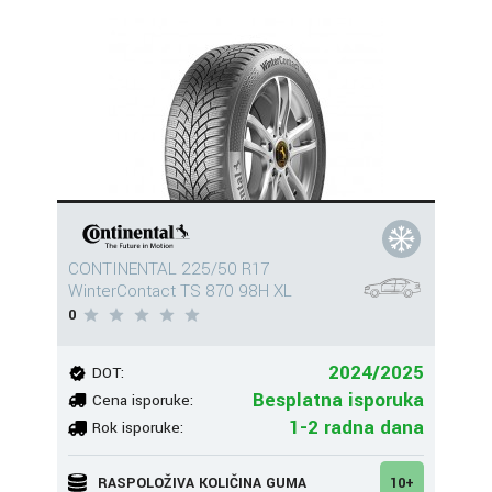
CONTINENTAL 225/50 R17
WinterContact TS 870 98H XL
0
2024/2025
DOT:
Besplatna isporuka
Cena isporuke:
1-2 radna dana
Rok isporuke:
RASPOLOŽIVA KOLIČINA GUMA
10+