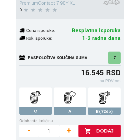
PremiumContact 7 98Y XL
0
Besplatna isporuka
Cena isporuke:
1-2 radna dana
Rok isporuke:
RASPOLOŽIVA KOLIČINA GUMA
7
16.545 RSD
sa PDV-om
C
A
B(72db)
Odaberite količinu
-
+