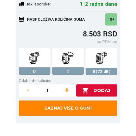
1-2 radna dana
Rok isporuke:
RASPOLOŽIVA KOLIČINA GUMA
10+
8.503 RSD
sa PDV-om
D
C
B(72 dB)
Odaberite količinu
-
+
SAZNAJ VIŠE O GUMI