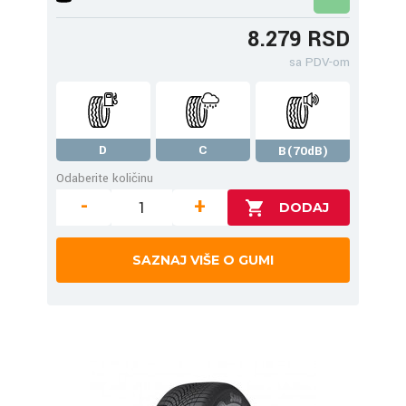
8.279 RSD
sa PDV-om
D
C
B(70dB)
Odaberite količinu
-
+
SAZNAJ VIŠE O GUMI