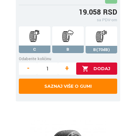
19.058 RSD
sa PDV-om
C
B
B(70dB)
Odaberite količinu
-
+
SAZNAJ VIŠE O GUMI