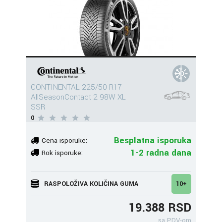
CONTINENTAL 225/50 R17
AllSeasonContact 2 98W XL
SSR
0
Besplatna isporuka
Cena isporuke:
1-2 radna dana
Rok isporuke:
RASPOLOŽIVA KOLIČINA GUMA
10+
19.388 RSD
sa PDV-om