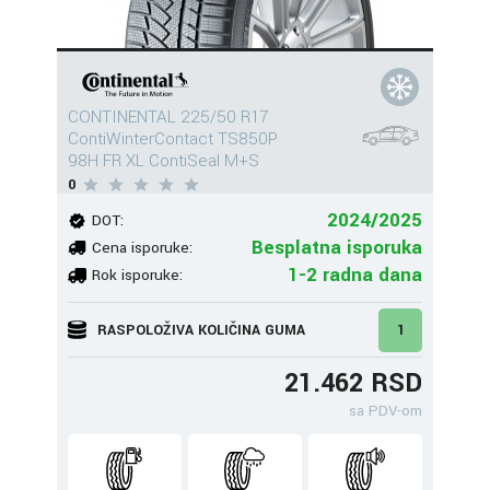
CONTINENTAL 225/50 R17
ContiWinterContact TS850P
98H FR XL ContiSeal M+S
0
2024/2025
DOT:
Besplatna isporuka
Cena isporuke:
1-2 radna dana
Rok isporuke:
RASPOLOŽIVA KOLIČINA GUMA
1
21.462 RSD
sa PDV-om