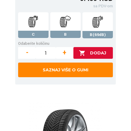
sa PDV-om
C
B
B(69dB)
Odaberite količinu
-
+
SAZNAJ VIŠE O GUMI