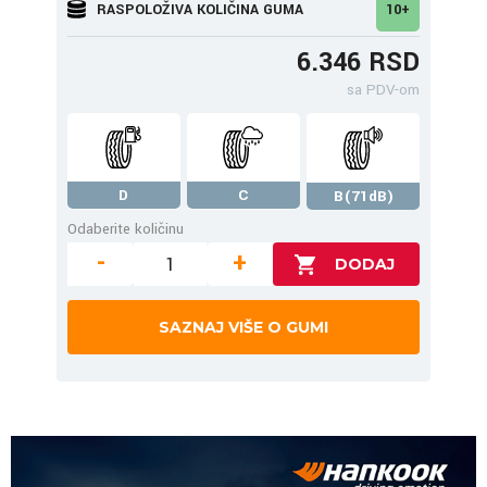
RASPOLOŽIVA KOLIČINA GUMA
10+
6.346 RSD
sa PDV-om
D
C
B(71dB)
Odaberite količinu
-
+
SAZNAJ VIŠE O GUMI