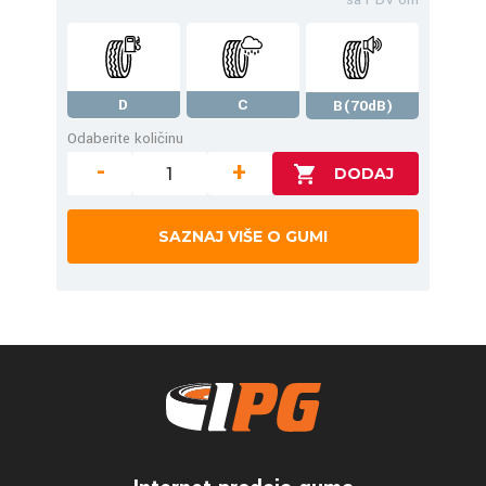
D
C
B(70dB)
Odaberite količinu
-
+
SAZNAJ VIŠE O GUMI