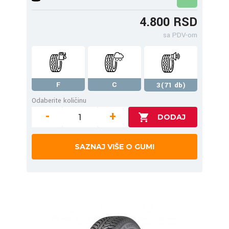
4.800 RSD
sa PDV-om
F
C
3(71 db)
Odaberite količinu
-
+
SAZNAJ VIŠE O GUMI