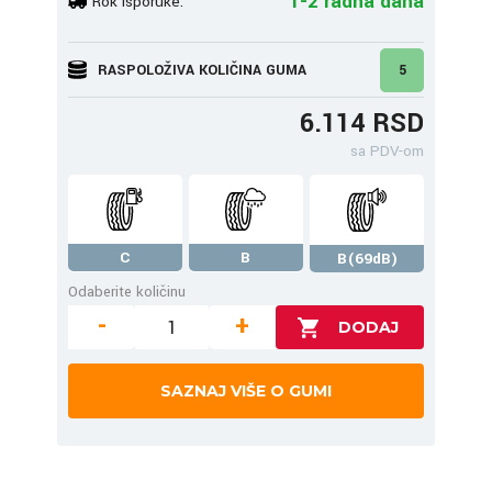
1-2 radna dana
Rok isporuke:
RASPOLOŽIVA KOLIČINA GUMA
5
6.114 RSD
sa PDV-om
C
B
B(69dB)
Odaberite količinu
-
+
SAZNAJ VIŠE O GUMI