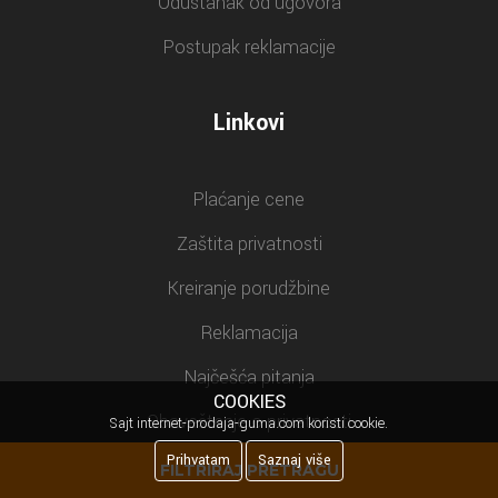
Odustanak od ugovora
Postupak reklamacije
Linkovi
Plaćanje cene
Zaštita privatnosti
Kreiranje porudžbine
Reklamacija
Najčešća pitanja
COOKIES
Obaveštenje o privatnosti
Sajt internet-prodaja-guma.com koristi cookie.
Prihvatam
Saznaj više
FILTRIRAJ PRETRAGU
Newsletter