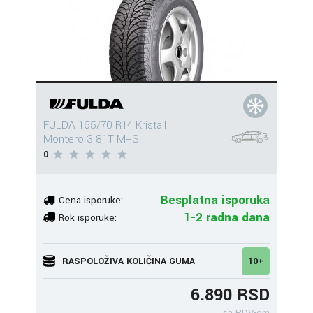
FULDA 165/70 R14 Kristall
Montero 3 81T M+S
0
Besplatna isporuka
Cena isporuke:
1-2 radna dana
Rok isporuke:
RASPOLOŽIVA KOLIČINA GUMA
10+
6.890 RSD
sa PDV-om