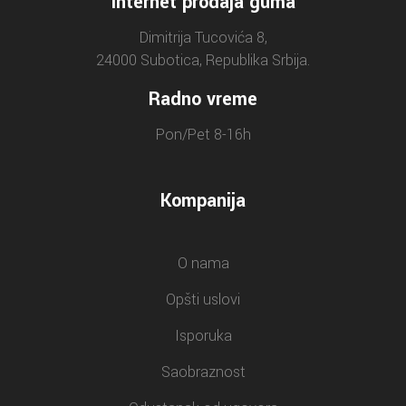
Internet prodaja guma
Dimitrija Tucovića 8,
24000 Subotica, Republika Srbija.
Radno vreme
Pon/Pet 8-16h
Kompanija
O nama
Opšti uslovi
Isporuka
Saobraznost