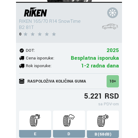
RIKEN 165/70 R14 SnowTime
B2 81T
0
2025
DOT:
Besplatna isporuka
Cena isporuke:
1-2 radna dana
Rok isporuke:
RASPOLOŽIVA KOLIČINA GUMA
10+
5.221 RSD
sa PDV-om
E
D
B(68dB)