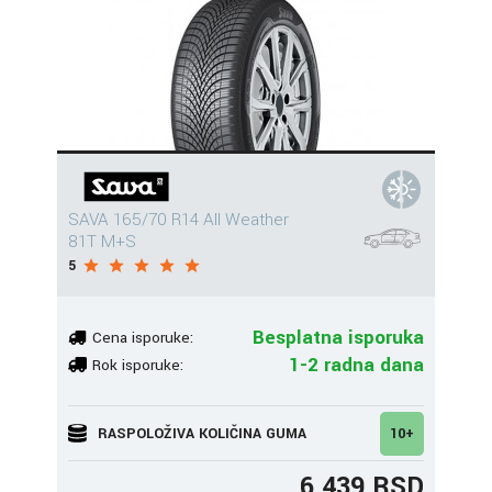
SAVA 165/70 R14 All Weather
81T M+S
5
Besplatna isporuka
Cena isporuke:
1-2 radna dana
Rok isporuke:
RASPOLOŽIVA KOLIČINA GUMA
10+
6.439 RSD