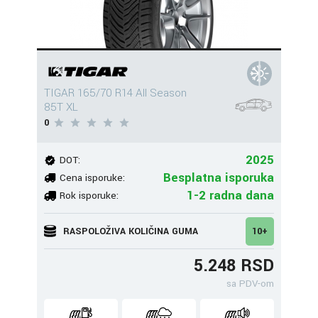
TIGAR 165/70 R14 All Season
85T XL
0
2025
DOT:
Besplatna isporuka
Cena isporuke:
1-2 radna dana
Rok isporuke:
RASPOLOŽIVA KOLIČINA GUMA
10+
5.248 RSD
sa PDV-om