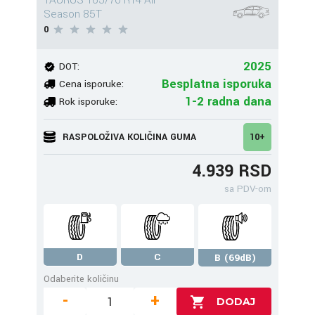
TAURUS 165/70 R14 All
Season 85T
0
2025
DOT:
Besplatna isporuka
Cena isporuke:
1-2 radna dana
Rok isporuke:
RASPOLOŽIVA KOLIČINA GUMA
10+
4.939 RSD
sa PDV-om
D
C
B (69dB)
Odaberite količinu
-
+