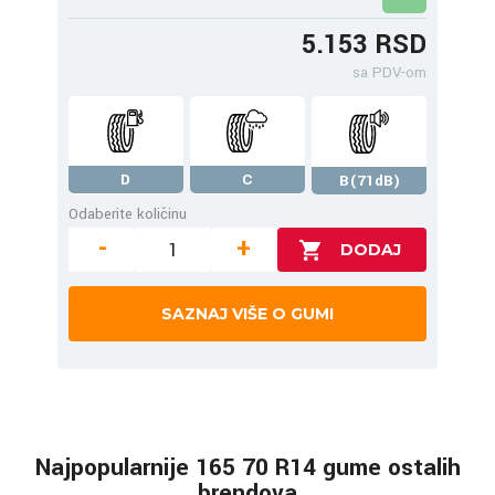
5.153 RSD
sa PDV-om
D
C
B(71dB)
Odaberite količinu
-
+
SAZNAJ VIŠE O GUMI
Najpopularnije 165 70 R14 gume ostalih
brendova