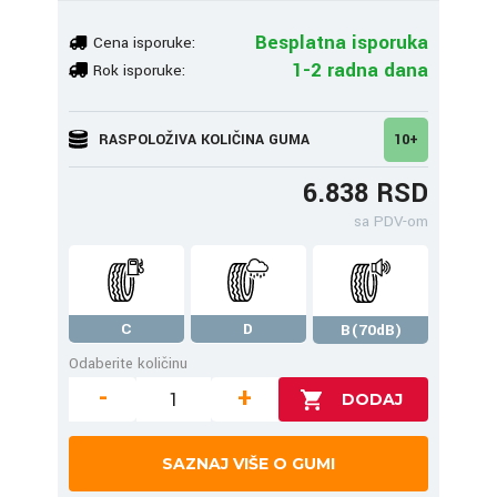
Besplatna isporuka
Cena isporuke:
1-2 radna dana
Rok isporuke:
RASPOLOŽIVA KOLIČINA GUMA
10+
6.838 RSD
sa PDV-om
C
D
B(70dB)
Odaberite količinu
-
+
SAZNAJ VIŠE O GUMI