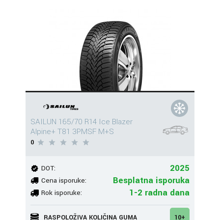
SAILUN 165/70 R14 Ice Blazer
Alpine+ T81 3PMSF M+S
0
2025
DOT:
Besplatna isporuka
Cena isporuke:
1-2 radna dana
Rok isporuke:
RASPOLOŽIVA KOLIČINA GUMA
10+