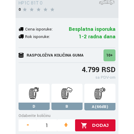
HP1C 81T 0
0
Besplatna isporuka
Cena isporuke:
1-2 radna dana
Rok isporuke:
RASPOLOŽIVA KOLIČINA GUMA
10+
4.799 RSD
sa PDV-om
D
B
A(66dB)
Odaberite količinu
-
+