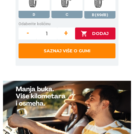
D
C
B(69dB)
Odaberite količinu
-
+
SAZNAJ VIŠE O GUMI