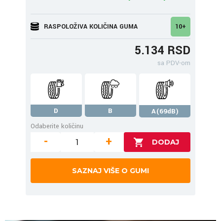
RASPOLOŽIVA KOLIČINA GUMA
10+
5.134 RSD
sa PDV-om
D
B
A(69dB)
Odaberite količinu
-
+
SAZNAJ VIŠE O GUMI