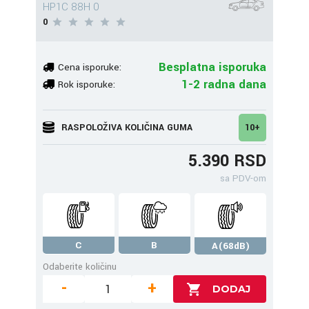
HP1C 88H 0
0
Besplatna isporuka
Cena isporuke:
1-2 radna dana
Rok isporuke:
RASPOLOŽIVA KOLIČINA GUMA
10+
5.390 RSD
sa PDV-om
C
B
A(68dB)
Odaberite količinu
-
+