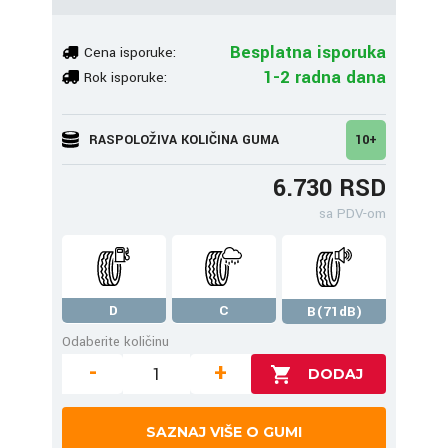
Besplatna isporuka
Cena isporuke:
1-2 radna dana
Rok isporuke:
RASPOLOŽIVA KOLIČINA GUMA
10+
6.730 RSD
sa PDV-om
D
C
B(71dB)
Odaberite količinu
-
+
SAZNAJ VIŠE O GUMI