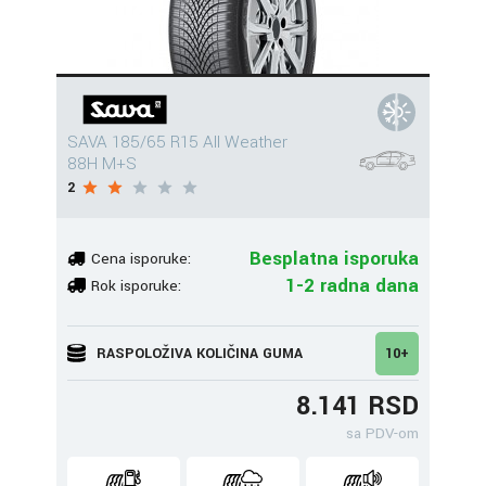
SAVA 185/65 R15 All Weather
88H M+S
2
Besplatna isporuka
Cena isporuke:
1-2 radna dana
Rok isporuke:
RASPOLOŽIVA KOLIČINA GUMA
10+
8.141 RSD
sa PDV-om