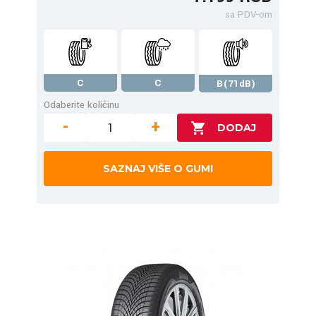
sa PDV-om
C
C
B(71dB)
Odaberite količinu
-
+
SAZNAJ VIŠE O GUMI