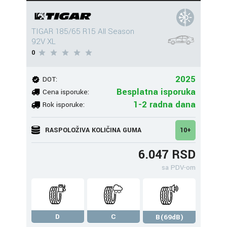
TIGAR 185/65 R15 All Season
92V XL
0
2025
DOT:
Besplatna isporuka
Cena isporuke:
1-2 radna dana
Rok isporuke:
RASPOLOŽIVA KOLIČINA GUMA
10+
6.047 RSD
sa PDV-om
D
C
B(69dB)