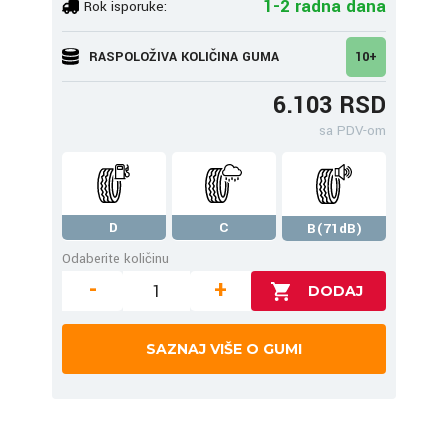
1-2 radna dana
Rok isporuke:
RASPOLOŽIVA KOLIČINA GUMA
10+
6.103 RSD
sa PDV-om
D
C
B(71dB)
Odaberite količinu
-
+
SAZNAJ VIŠE O GUMI