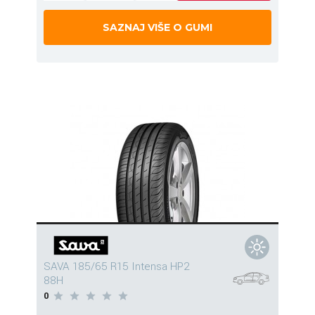
SAZNAJ VIŠE O GUMI
SAVA 185/65 R15 Intensa HP2
88H
0