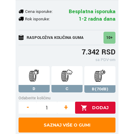
Besplatna isporuka
Cena isporuke:
1-2 radna dana
Rok isporuke:
RASPOLOŽIVA KOLIČINA GUMA
10+
7.342 RSD
sa PDV-om
D
C
B(70dB)
Odaberite količinu
-
+
SAZNAJ VIŠE O GUMI