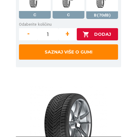
C
C
B(70dB)
Odaberite količinu
-
+
SAZNAJ VIŠE O GUMI