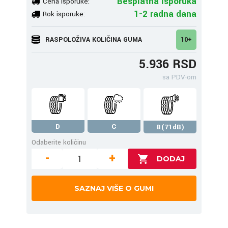
Besplatna isporuka
Cena isporuke:
1-2 radna dana
Rok isporuke:
RASPOLOŽIVA KOLIČINA GUMA
10+
5.936 RSD
sa PDV-om
D
C
B(71dB)
Odaberite količinu
-
+
SAZNAJ VIŠE O GUMI