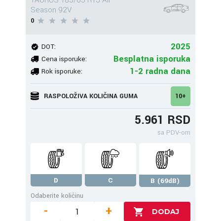
TAURUS 185/65 R15 All
Season 92V
0
2025
DOT:
Besplatna isporuka
Cena isporuke:
1-2 radna dana
Rok isporuke:
RASPOLOŽIVA KOLIČINA GUMA
10+
5.961 RSD
sa PDV-om
D
C
B (69dB)
Odaberite količinu
-
+