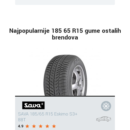
Najpopularnije 185 65 R15 gume ostalih
brendova
SAVA 185/65 R15 Eskimo S3+
88T
4.9