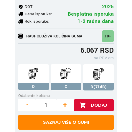
2025
DOT:
Besplatna isporuka
Cena isporuke:
1-2 radna dana
Rok isporuke:
RASPOLOŽIVA KOLIČINA GUMA
10+
6.067 RSD
sa PDV-om
D
C
B(71dB)
Odaberite količinu
-
+
SAZNAJ VIŠE O GUMI