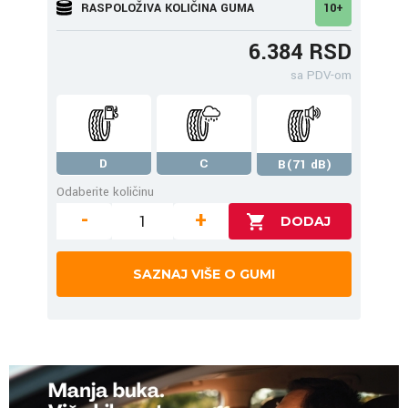
RASPOLOŽIVA KOLIČINA GUMA
10+
6.384 RSD
sa PDV-om
D
C
B(71 dB)
Odaberite količinu
-
+
SAZNAJ VIŠE O GUMI