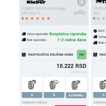
KLEBER 205/60 R16 Krisalp
TAURUS
HP3 92H TL
96H
5
0
DOT:
Besplatna isporuka
Cena isporuke:
Cena
1-2 radna dana
Rok isporuke:
Rok i
RASPOLOŽIVA KOLIČINA GUMA
10+
RAS
10.222 RSD
sa PDV-om
D
B
D
A(069db)
Odaberite količinu
Odaberite