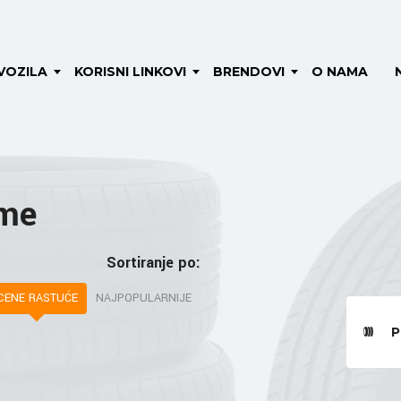
VOZILA
KORISNI LINKOVI
BRENDOVI
O NAMA
ume
Sortiranje po:
CENE RASTUĆE
NAJPOPULARNIJE
P