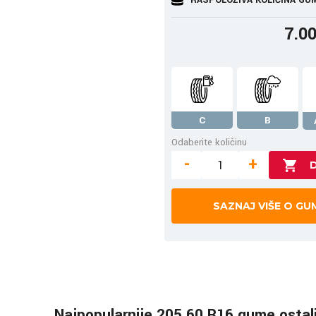
7.0
C
B
Odaberite količinu
-
+
SAZNAJ VIŠE O GU
Najpopularnije 205 60 R16 gume ostal