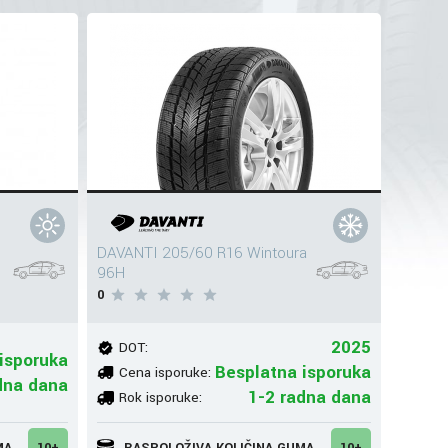
DAVANTI 205/60 R16 Wintoura
96H
0
2025
DOT:
isporuka
Besplatna isporuka
Cena isporuke:
dna dana
1-2 radna dana
Rok isporuke:
MA
10+
RASPOLOŽIVA KOLIČINA GUMA
10+