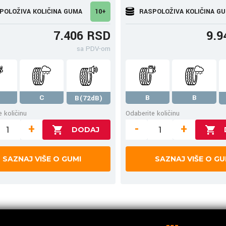
POLOŽIVA KOLIČINA GUMA
10+
RASPOLOŽIVA KOLIČINA G
7.406 RSD
9.9
sa PDV-om
C
B
B
B(72dB)
 količinu
Odaberite količinu
+
-
+
SAZNAJ VIŠE O GUMI
SAZNAJ VIŠE O GU