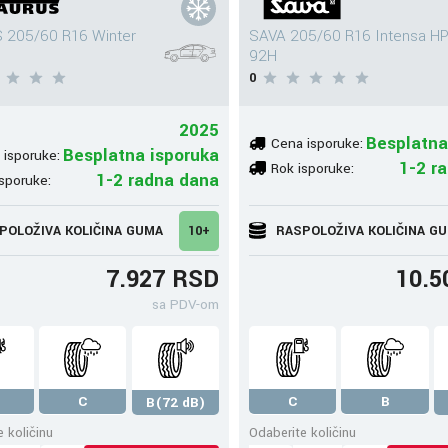
 205/60 R16 Winter
SAVA 205/60 R16 Intensa H
92H
0
2025
Besplatna
Cena isporuke:
Besplatna isporuka
 isporuke:
1-2 r
Rok isporuke:
1-2 radna dana
sporuke:
POLOŽIVA KOLIČINA GUMA
10+
RASPOLOŽIVA KOLIČINA G
7.927 RSD
10.5
sa PDV-om
C
C
B
B(72 dB)
 količinu
Odaberite količinu