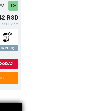
UMA
10+
42 RSD
sa PDV-om
B(71dB)
MI