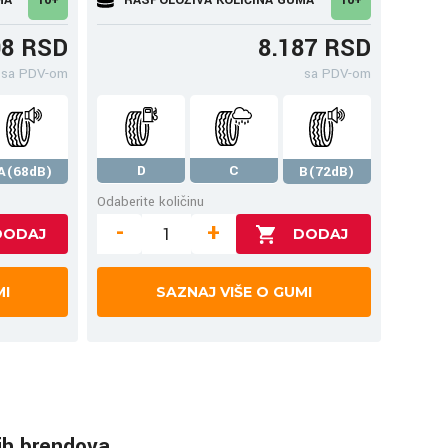
08 RSD
8.187 RSD
sa PDV-om
sa PDV-om
D
C
A(68dB)
B(72dB)
Odaberite količinu
-
+
MI
SAZNAJ VIŠE O GUMI
ih brendova