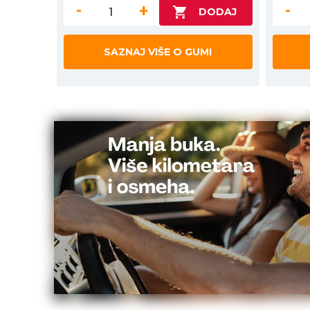
-
+
-
SAZNAJ VIŠE O GUMI