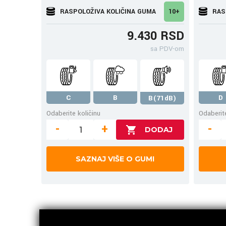
RASPOLOŽIVA KOLIČINA GUMA
10+
RAS
9.430 RSD
sa PDV-om
C
B
D
B(71dB)
Odaberite količinu
Odaberite
-
+
-
SAZNAJ VIŠE O GUMI