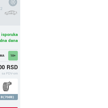
P2
 isporuka
adna dana
UMA
10+
00 RSD
sa PDV-om
B(70dB)