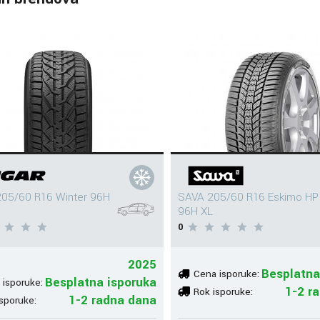
05/60 R16 Winter 96H
SAVA 205/60 R16 Eskimo HP
96H XL
0
2025
Besplatna
Cena isporuke:
Besplatna isporuka
 isporuke:
1-2 r
Rok isporuke:
1-2 radna dana
sporuke: