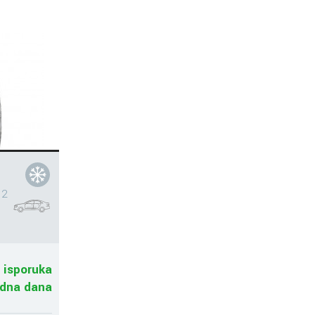
 2
 isporuka
adna dana