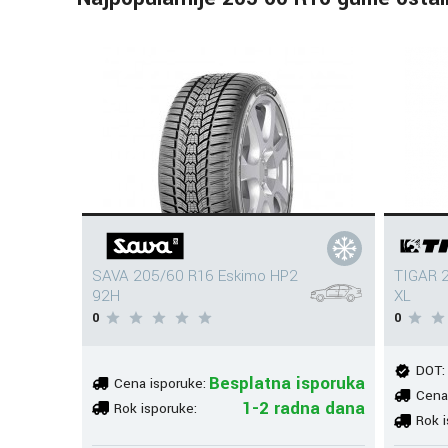
SAVA 205/60 R16 Eskimo HP2
TIGAR 2
92H
XL
0
0
DOT:
Besplatna isporuka
Cena isporuke:
Cena
1-2 radna dana
Rok isporuke:
Rok i