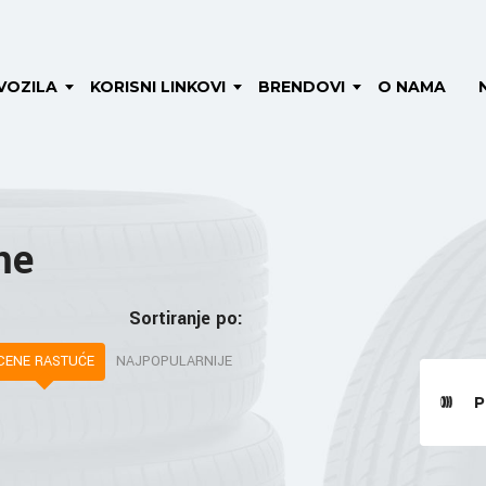
VOZILA
KORISNI LINKOVI
BRENDOVI
O NAMA
me
Sortiranje po:
CENE RASTUĆE
NAJPOPULARNIJE
P