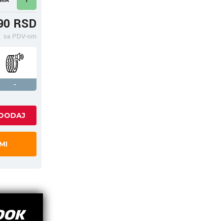
90 RSD
sa PDV-om
-
MI