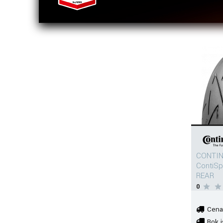
CONTIN
ContiSp
REAR
0
Cena
Rok i