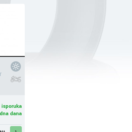
T
 isporuka
adna dana
UMA
1