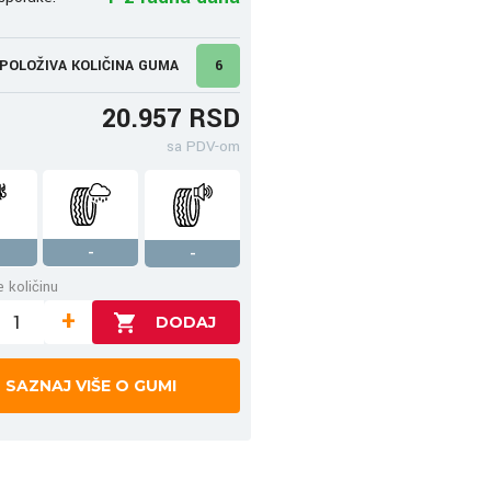
POLOŽIVA KOLIČINA GUMA
6
20.957 RSD
sa PDV-om
-
-
 količinu
+
SAZNAJ VIŠE O GUMI