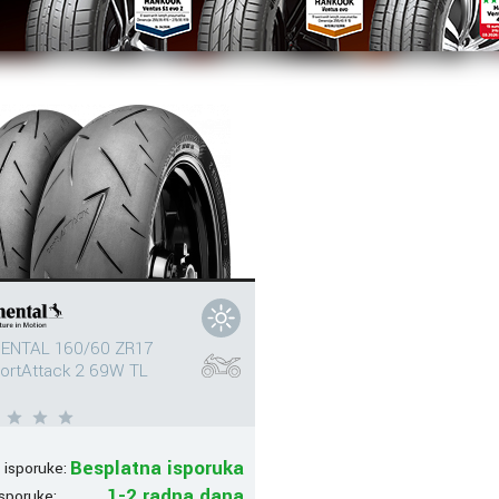
ENTAL 160/60 ZR17
ortAttack 2 69W TL
Besplatna isporuka
 isporuke:
1-2 radna dana
sporuke: