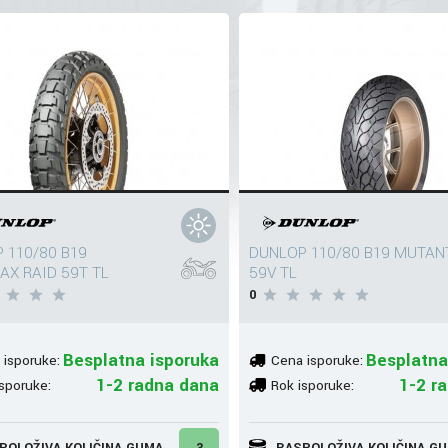
 110/80 B19
DUNLOP 110/80 B19 MUTAN
AX RAID 59T TL
59V TL
0
Besplatna isporuka
Besplatna
 isporuke:
Cena isporuke:
1-2 radna dana
1-2 r
sporuke:
Rok isporuke:
POLOŽIVA KOLIČINA GUMA
3
RASPOLOŽIVA KOLIČINA G