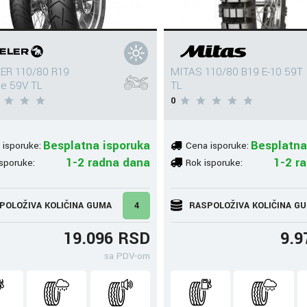
ER 110/80 R19
MITAS 110/80 B19 E-10 59T
ce 59V TL
TL
0
Besplatna isporuka
Besplatna
 isporuke:
Cena isporuke:
1-2 radna dana
1-2 r
sporuke:
Rok isporuke:
POLOŽIVA KOLIČINA GUMA
4
RASPOLOŽIVA KOLIČINA G
19.096 RSD
9.9
sa PDV-om