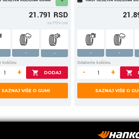
21.791 RSD
21.8
sa PDV-om
-
-
-
-
 količinu
Odaberite količinu
+
-
+
SAZNAJ VIŠE O GUMI
SAZNAJ VIŠE O GU