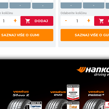
-
-
-
-
 količinu
Odaberite količinu
+
-
+
SAZNAJ VIŠE O GUMI
SAZNAJ VIŠE O GU