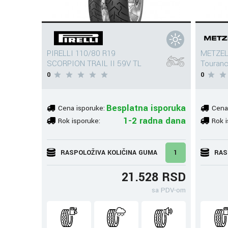
PIRELLI 110/80 R19
METZEL
SCORPION TRAIL II 59V TL
Touran
0
0
Besplatna isporuka
Cena isporuke:
Cena
1-2 radna dana
Rok isporuke:
Rok i
RASPOLOŽIVA KOLIČINA GUMA
1
RAS
21.528 RSD
sa PDV-om