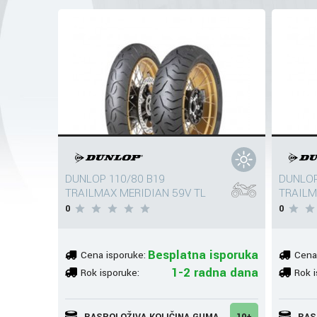
DUNLOP 110/80 B19
DUNLOP
TRAILMAX MERIDIAN 59V TL
TRAILM
0
0
Besplatna isporuka
Cena isporuke:
Cena
1-2 radna dana
Rok isporuke:
Rok i
RASPOLOŽIVA KOLIČINA GUMA
10+
RAS