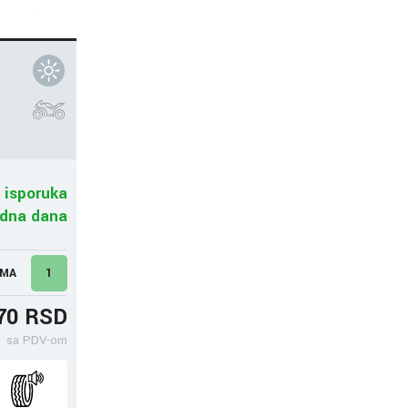
 isporuka
adna dana
UMA
1
70 RSD
sa PDV-om