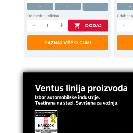
-
-
-
-
Odaberite količinu
Odaberite
-
+
-
SAZNAJ VIŠE O GUMI