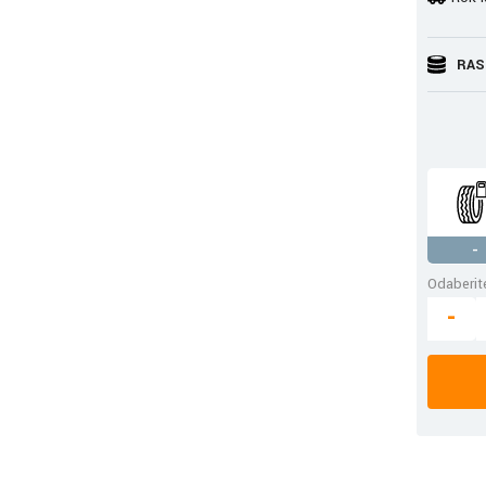
RAS
-
Odaberite
-