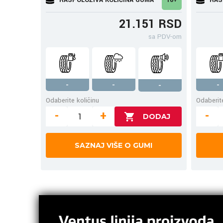
21.151 RSD
sa PDV-om
-
-
-
-
Odaberite količinu
Odaberite
-
+
-
SAZNAJ VIŠE O GUMI