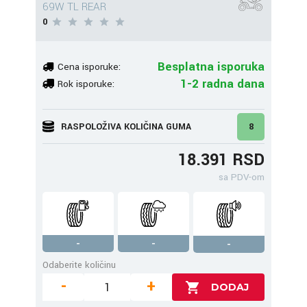
69W TL REAR
0
Besplatna isporuka
Cena isporuke:
1-2 radna dana
Rok isporuke:
RASPOLOŽIVA KOLIČINA GUMA
8
18.391 RSD
sa PDV-om
-
-
-
Odaberite količinu
-
+