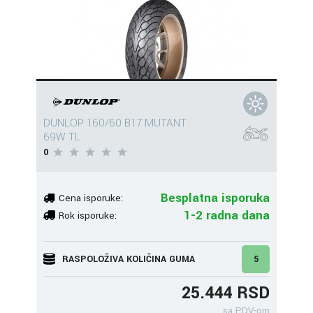
DUNLOP 160/60 B17 MUTANT
69W TL
0
Besplatna isporuka
Cena isporuke:
1-2 radna dana
Rok isporuke:
RASPOLOŽIVA KOLIČINA GUMA
5
25.444 RSD
sa PDV-om