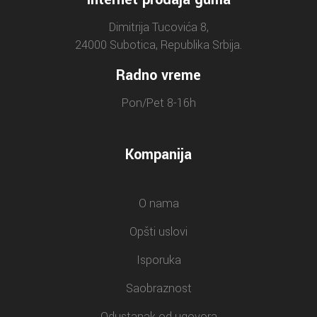
Dimitrija Tucovića 8,
24000 Subotica, Republika Srbija.
Radno vreme
Pon/Pet 8-16h
Kompanija
O nama
Opšti uslovi
Isporuka
Saobraznost
Odustanak od ugovora