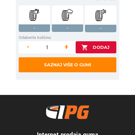
-
-
-
Odaberite količinu
-
+
SAZNAJ VIŠE O GUMI
Internet prodaja guma