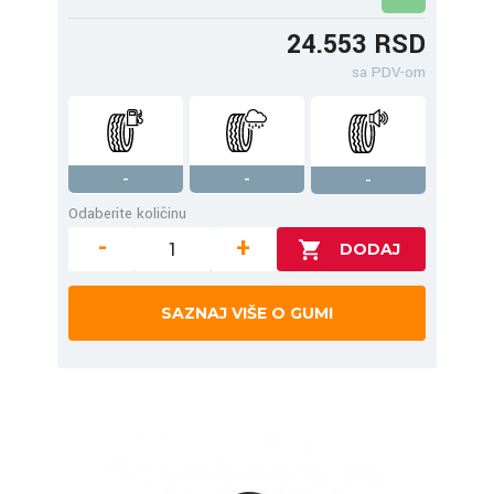
24.553 RSD
sa PDV-om
-
-
-
Odaberite količinu
-
+
SAZNAJ VIŠE O GUMI