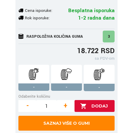
Besplatna isporuka
Cena isporuke:
1-2 radna dana
Rok isporuke:
RASPOLOŽIVA KOLIČINA GUMA
3
18.722 RSD
sa PDV-om
-
-
-
Odaberite količinu
-
+
SAZNAJ VIŠE O GUMI