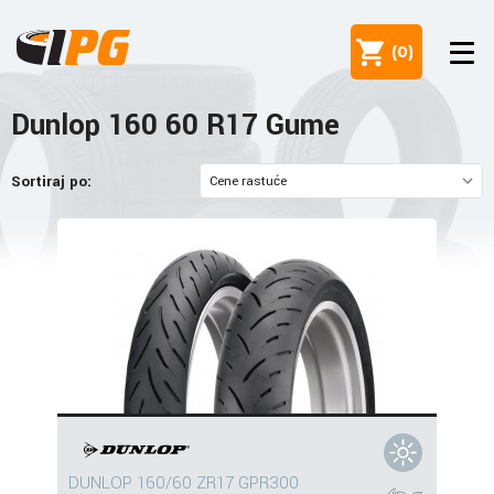
(
0
)
Dunlop 160 60 R17 Gume
Sortiraj po:
DUNLOP 160/60 ZR17 GPR300