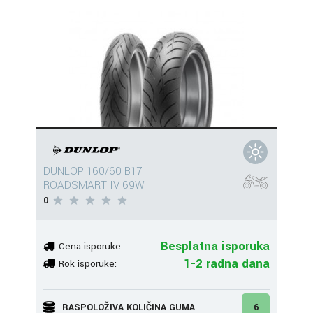
DUNLOP 160/60 B17
ROADSMART IV 69W
0
Besplatna isporuka
Cena isporuke:
1-2 radna dana
Rok isporuke:
RASPOLOŽIVA KOLIČINA GUMA
6