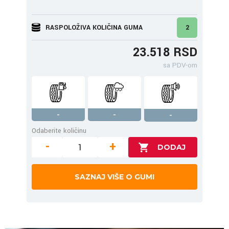
RASPOLOŽIVA KOLIČINA GUMA
2
23.518 RSD
sa PDV-om
-
-
-
Odaberite količinu
-
+
SAZNAJ VIŠE O GUMI