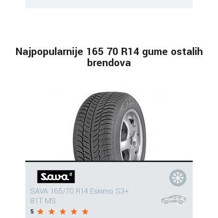
Najpopularnije 165 70 R14 gume ostalih
brendova
SAVA 165/70 R14 Eskimo S3+
81T MS
5