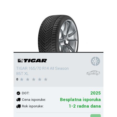
TIGAR 165/70 R14 All Season
85T XL
0
2025
DOT:
Besplatna isporuka
Cena isporuke:
1-2 radna dana
Rok isporuke: