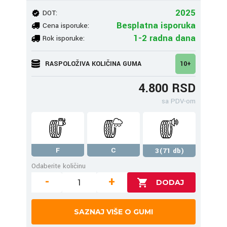
2025
DOT:
Besplatna isporuka
Cena isporuke:
1-2 radna dana
Rok isporuke:
RASPOLOŽIVA KOLIČINA GUMA
10+
4.800 RSD
sa PDV-om
F
C
3(71 db)
Odaberite količinu
-
+
SAZNAJ VIŠE O GUMI