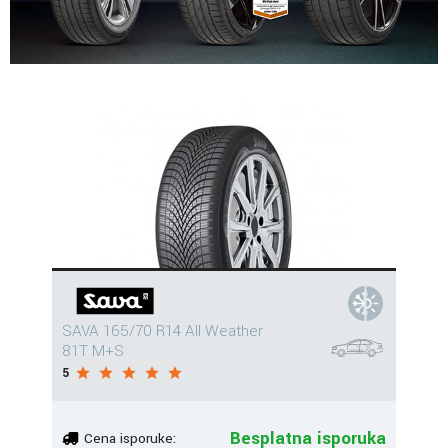
SAVA 165/70 R14 All Weather
81T M+S
5
Besplatna isporuka
Cena isporuke: