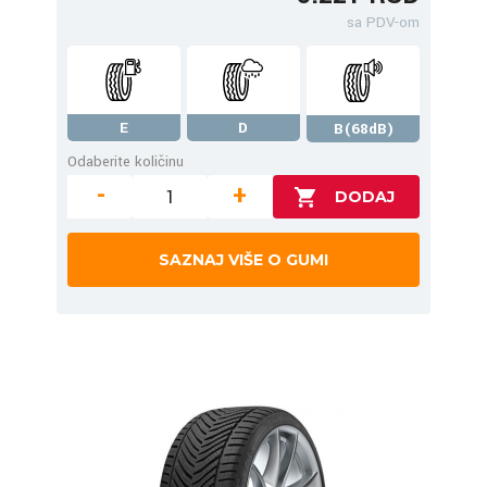
sa PDV-om
E
D
B(68dB)
Odaberite količinu
-
+
SAZNAJ VIŠE O GUMI