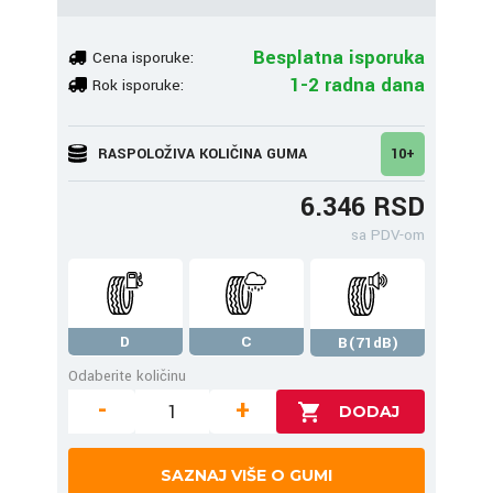
Besplatna isporuka
Cena isporuke:
1-2 radna dana
Rok isporuke:
RASPOLOŽIVA KOLIČINA GUMA
10+
6.346 RSD
sa PDV-om
D
C
B(71dB)
Odaberite količinu
-
+
SAZNAJ VIŠE O GUMI