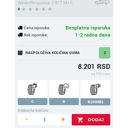
WinterResponse 2 81T M+S
0
Besplatna isporuka
Cena isporuke:
1-2 radna dana
Rok isporuke:
RASPOLOŽIVA KOLIČINA GUMA
2
8.201 RSD
sa PDV-om
C
B
B(69dB)
Odaberite količinu
-
+