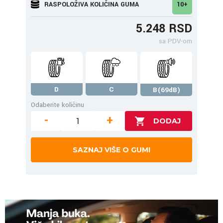
RASPOLOŽIVA KOLIČINA GUMA
10+
5.248 RSD
sa PDV-om
D
C
B(69dB)
Odaberite količinu
-
+
SAZNAJ VIŠE O GUMI