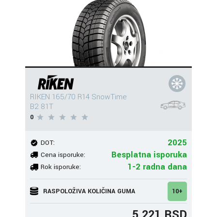
RIKEN 165/70 R14 SnowTime
B2 81T
0
2025
DOT:
Besplatna isporuka
Cena isporuke:
1-2 radna dana
Rok isporuke:
RASPOLOŽIVA KOLIČINA GUMA
10+
5.221 RSD