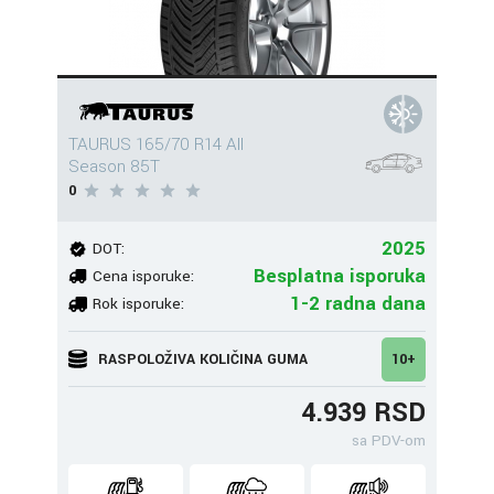
TAURUS 165/70 R14 All
Season 85T
0
2025
DOT:
Besplatna isporuka
Cena isporuke:
1-2 radna dana
Rok isporuke:
RASPOLOŽIVA KOLIČINA GUMA
10+
4.939 RSD
sa PDV-om