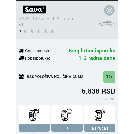
SAVA 165/70 R14 Perfecta
81T
0
Besplatna isporuka
Cena isporuke:
1-2 radna dana
Rok isporuke:
RASPOLOŽIVA KOLIČINA GUMA
10+
6.838 RSD
sa PDV-om
C
D
B(70dB)