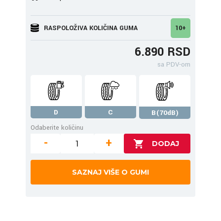
RASPOLOŽIVA KOLIČINA GUMA
10+
6.890 RSD
sa PDV-om
D
C
B(70dB)
Odaberite količinu
-
+
SAZNAJ VIŠE O GUMI