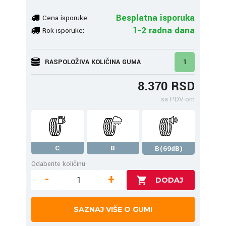
Besplatna isporuka
Cena isporuke:
1-2 radna dana
Rok isporuke:
RASPOLOŽIVA KOLIČINA GUMA
1
8.370 RSD
sa PDV-om
C
B
B(69dB)
Odaberite količinu
-
+
SAZNAJ VIŠE O GUMI