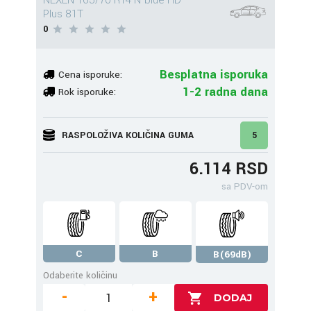
NEXEN 165/70 R14 N'blue HD
Plus 81T
0
Besplatna isporuka
Cena isporuke:
1-2 radna dana
Rok isporuke:
RASPOLOŽIVA KOLIČINA GUMA
5
6.114 RSD
sa PDV-om
C
B
B(69dB)
Odaberite količinu
-
+