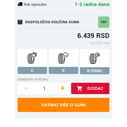
1-2 radna dana
Rok isporuke:
RASPOLOŽIVA KOLIČINA GUMA
10+
6.439 RSD
sa PDV-om
C
B
B(69dB)
Odaberite količinu
-
+
SAZNAJ VIŠE O GUMI