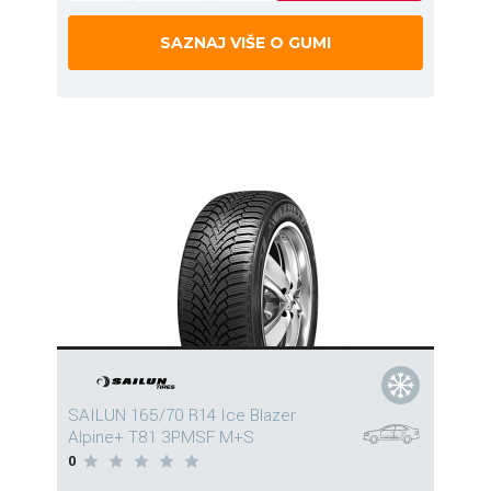
SAZNAJ VIŠE O GUMI
SAILUN 165/70 R14 Ice Blazer
Alpine+ T81 3PMSF M+S
0