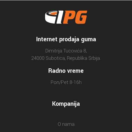
Internet prodaja guma
Dimitrija Tucovića 8,
24000 Subotica, Republika Srbija.
Radno vreme
Pon/Pet 8-16h
Kompanija
O nama