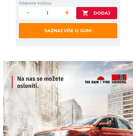
Odaberite količinu
-
+
SAZNAJ VIŠE O GUMI