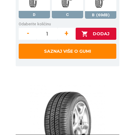
D
C
B (69dB)
Odaberite količinu
-
+
SAZNAJ VIŠE O GUMI