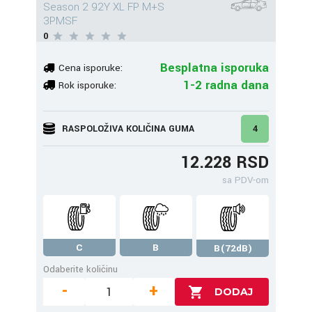
Season 2 92Y XL FP M+S
3PMSF
0
Besplatna isporuka
Cena isporuke:
1-2 radna dana
Rok isporuke:
RASPOLOŽIVA KOLIČINA GUMA
4
12.228 RSD
sa PDV-om
C
B
B(72dB)
Odaberite količinu
-
+