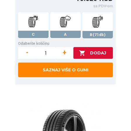
sa PDV-om
C
A
B(71db)
Odaberite količinu
-
+
SAZNAJ VIŠE O GUMI