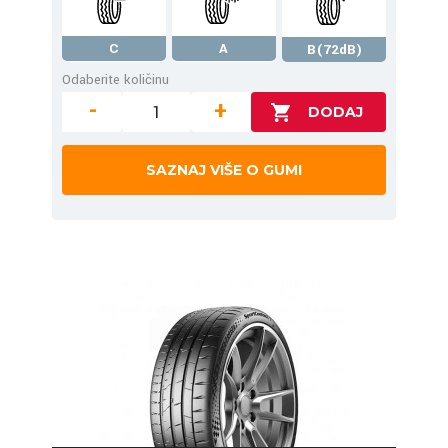
C
A
B(72dB)
Odaberite količinu
-
+
SAZNAJ VIŠE O GUMI