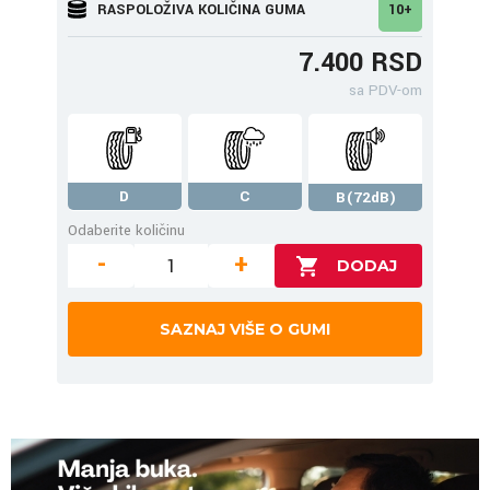
RASPOLOŽIVA KOLIČINA GUMA
10+
7.400 RSD
sa PDV-om
D
C
B(72dB)
Odaberite količinu
-
+
SAZNAJ VIŠE O GUMI