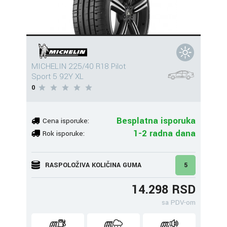
MICHELIN 225/40 R18 Pilot
Sport 5 92Y XL
0
Besplatna isporuka
Cena isporuke:
1-2 radna dana
Rok isporuke:
RASPOLOŽIVA KOLIČINA GUMA
5
14.298 RSD
sa PDV-om