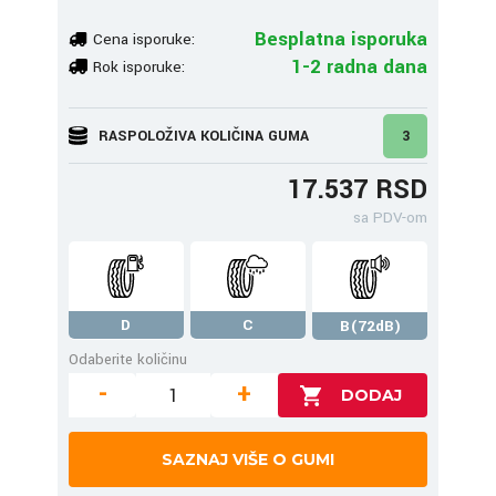
Besplatna isporuka
Cena isporuke:
1-2 radna dana
Rok isporuke:
RASPOLOŽIVA KOLIČINA GUMA
3
17.537 RSD
sa PDV-om
D
C
B(72dB)
Odaberite količinu
-
+
SAZNAJ VIŠE O GUMI