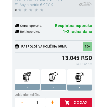
GOODYEAR 225/40 R18 Eagle
F1 Asymmetric 6 92Y XL
0
Besplatna isporuka
Cena isporuke:
1-2 radna dana
Rok isporuke:
RASPOLOŽIVA KOLIČINA GUMA
10+
13.045 RSD
sa PDV-om
-
-
-
Odaberite količinu
-
+