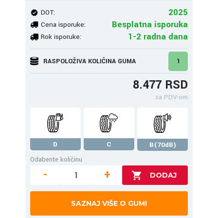
2025
DOT:
Besplatna isporuka
Cena isporuke:
1-2 radna dana
Rok isporuke:
RASPOLOŽIVA KOLIČINA GUMA
1
8.477 RSD
sa PDV-om
D
C
B(70dB)
Odaberite količinu
-
+
SAZNAJ VIŠE O GUMI