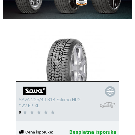
SAVA 225/40 R18 Eskimo HP2
92V FP XL
0
Besplatna isporuka
Cena isporuke: