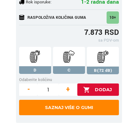
1-2 radna dana
Rok isporuke:
RASPOLOŽIVA KOLIČINA GUMA
10+
7.873 RSD
sa PDV-om
D
C
B(72 dB)
Odaberite količinu
-
+
SAZNAJ VIŠE O GUMI