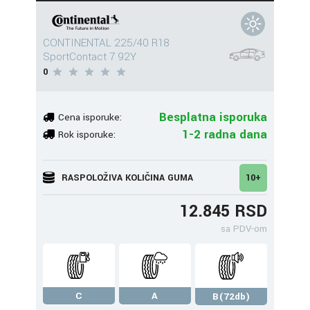
CONTINENTAL 225/40 R18
SportContact 7 92Y
0
Besplatna isporuka
Cena isporuke:
1-2 radna dana
Rok isporuke:
RASPOLOŽIVA KOLIČINA GUMA
10+
12.845 RSD
sa PDV-om
C
A
B(72db)