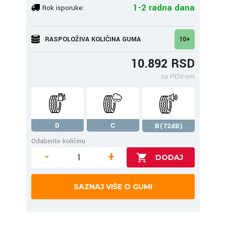
1-2 radna dana
Rok isporuke:
RASPOLOŽIVA KOLIČINA GUMA
10+
10.892 RSD
sa PDV-om
D
C
B(72dB)
Odaberite količinu
-
+
SAZNAJ VIŠE O GUMI