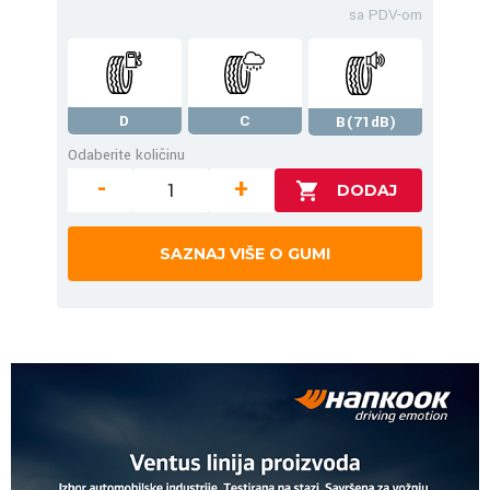
sa PDV-om
D
C
B(71dB)
Odaberite količinu
-
+
SAZNAJ VIŠE O GUMI