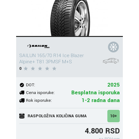
SAILUN 165/70 R14 Ice Blazer
Alpine+ T81 3PMSF M+S
0
2025
DOT:
Besplatna isporuka
Cena isporuke:
1-2 radna dana
Rok isporuke:
RASPOLOŽIVA KOLIČINA GUMA
10+
4.800 RSD
sa PDV-om