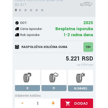
RIKEN 165/70 R14 SnowTime
B2 81T
0
2025
DOT:
Besplatna isporuka
Cena isporuke:
1-2 radna dana
Rok isporuke:
RASPOLOŽIVA KOLIČINA GUMA
10+
5.221 RSD
sa PDV-om
E
D
B(68dB)
Odaberite količinu
-
+