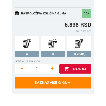
RASPOLOŽIVA KOLIČINA GUMA
10+
6.838 RSD
sa PDV-om
C
D
B(70dB)
Odaberite količinu
-
+
SAZNAJ VIŠE O GUMI