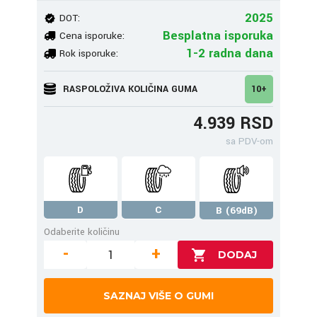
2025
DOT:
Besplatna isporuka
Cena isporuke:
1-2 radna dana
Rok isporuke:
RASPOLOŽIVA KOLIČINA GUMA
10+
4.939 RSD
sa PDV-om
D
C
B (69dB)
Odaberite količinu
-
+
SAZNAJ VIŠE O GUMI