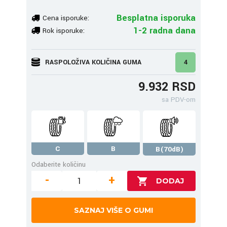
Besplatna isporuka
Cena isporuke:
1-2 radna dana
Rok isporuke:
RASPOLOŽIVA KOLIČINA GUMA
4
9.932 RSD
sa PDV-om
C
B
B(70dB)
Odaberite količinu
-
+
SAZNAJ VIŠE O GUMI