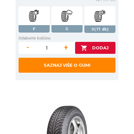
F
C
3(71 db)
Odaberite količinu
-
+
SAZNAJ VIŠE O GUMI