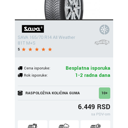
SAVA 165/70 R14 All Weather
81T M+S
5
Besplatna isporuka
Cena isporuke:
1-2 radna dana
Rok isporuke:
RASPOLOŽIVA KOLIČINA GUMA
10+
6.449 RSD
sa PDV-om