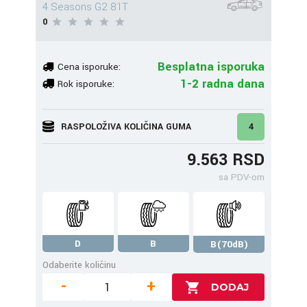
4 Seasons G2 81T
0
Besplatna isporuka
Cena isporuke:
1-2 radna dana
Rok isporuke:
RASPOLOŽIVA KOLIČINA GUMA
4
9.563 RSD
sa PDV-om
D
B
B(70dB)
Odaberite količinu
-
+