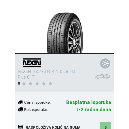
NEXEN 165/70 R14 N'blue HD
Plus 81T
0
Besplatna isporuka
Cena isporuke:
1-2 radna dana
Rok isporuke:
RASPOLOŽIVA KOLIČINA GUMA
5