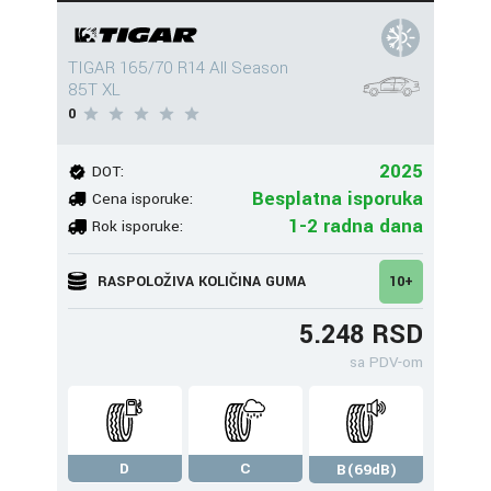
TIGAR 165/70 R14 All Season
85T XL
0
2025
DOT:
Besplatna isporuka
Cena isporuke:
1-2 radna dana
Rok isporuke:
RASPOLOŽIVA KOLIČINA GUMA
10+
5.248 RSD
sa PDV-om
D
C
B(69dB)