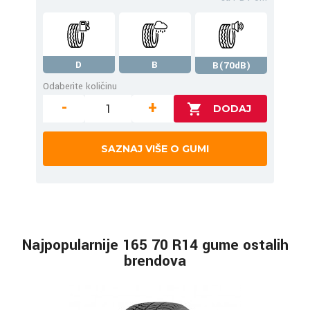
D
B
B(70dB)
Odaberite količinu
-
+
SAZNAJ VIŠE O GUMI
Najpopularnije 165 70 R14 gume ostalih
brendova