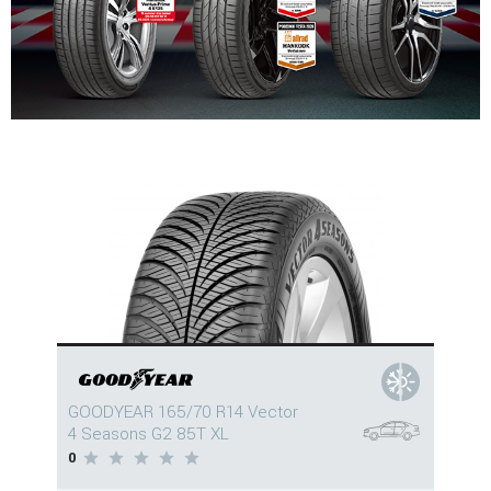
GOODYEAR 165/70 R14 Vector
4 Seasons G2 85T XL
0