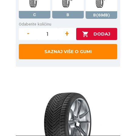
C
B
B(69dB)
Odaberite količinu
-
+
SAZNAJ VIŠE O GUMI