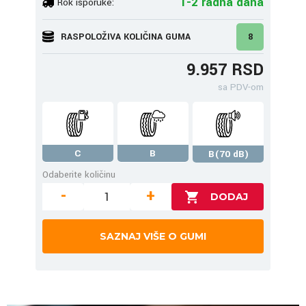
1-2 radna dana
Rok isporuke:
RASPOLOŽIVA KOLIČINA GUMA
8
9.957 RSD
sa PDV-om
C
B
B(70 dB)
Odaberite količinu
-
+
SAZNAJ VIŠE O GUMI