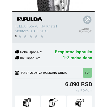
FULDA 165/70 R14 Kristall
Montero 3 81T M+S
0
Besplatna isporuka
Cena isporuke:
1-2 radna dana
Rok isporuke:
RASPOLOŽIVA KOLIČINA GUMA
10+
6.890 RSD
sa PDV-om