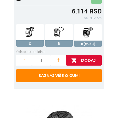
6.114 RSD
sa PDV-om
C
B
B(69dB)
Odaberite količinu
-
+
SAZNAJ VIŠE O GUMI