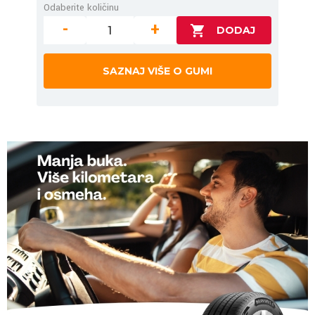
Odaberite količinu
-
+
SAZNAJ VIŠE O GUMI