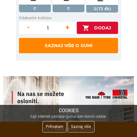
C
C
2(72 db)
Odaberite količinu
-
+
SAZNAJ VIŠE O GUMI
COOKIES
Sajt internet-prodaja-guma.com koristi cookie.
Prihvatam
Saznaj više
FILTRIRAJ PRETRAGU