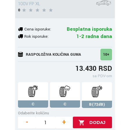
100V FP XL
0
Besplatna isporuka
Cena isporuke:
1-2 radna dana
Rok isporuke:
RASPOLOŽIVA KOLIČINA GUMA
10+
13.430 RSD
sa PDV-om
C
C
B(72dB)
Odaberite količinu
-
+