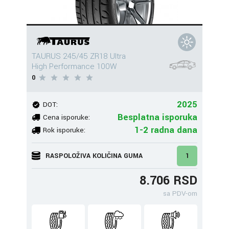
TAURUS 245/45 ZR18 Ultra
High Performance 100W
0
2025
DOT:
Besplatna isporuka
Cena isporuke:
1-2 radna dana
Rok isporuke:
RASPOLOŽIVA KOLIČINA GUMA
1
8.706 RSD
sa PDV-om