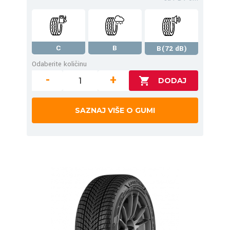
C
B
B(72 dB)
Odaberite količinu
-
+
SAZNAJ VIŠE O GUMI