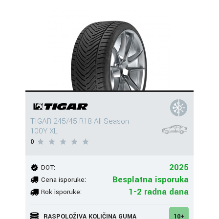
TIGAR 245/45 R18 All Season
100Y XL
0
2025
DOT:
Besplatna isporuka
Cena isporuke:
1-2 radna dana
Rok isporuke:
RASPOLOŽIVA KOLIČINA GUMA
10+