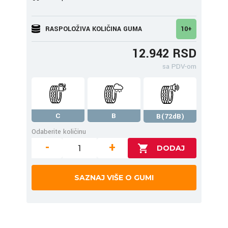
RASPOLOŽIVA KOLIČINA GUMA
10+
12.942 RSD
sa PDV-om
C
B
B(72dB)
Odaberite količinu
-
+
SAZNAJ VIŠE O GUMI