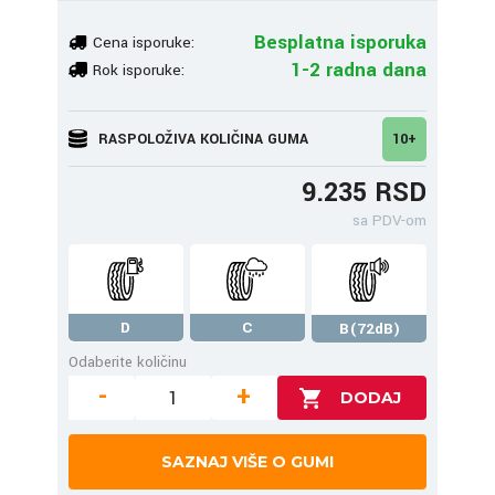
Besplatna isporuka
Cena isporuke:
1-2 radna dana
Rok isporuke:
RASPOLOŽIVA KOLIČINA GUMA
10+
9.235 RSD
sa PDV-om
D
C
B(72dB)
Odaberite količinu
-
+
SAZNAJ VIŠE O GUMI