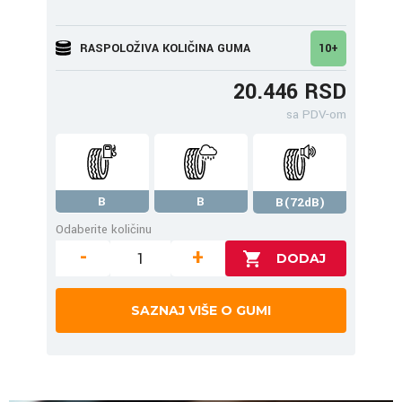
RASPOLOŽIVA KOLIČINA GUMA
10+
20.446 RSD
sa PDV-om
B
B
B(72dB)
Odaberite količinu
-
+
SAZNAJ VIŠE O GUMI