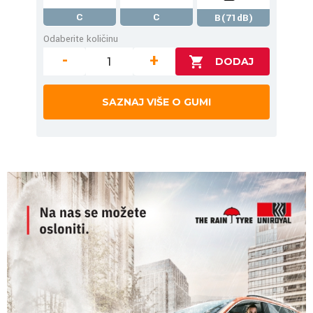
C
C
B(71dB)
Odaberite količinu
-
+
SAZNAJ VIŠE O GUMI