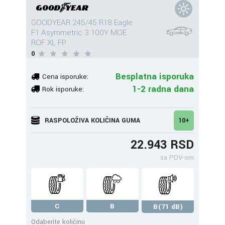
GOODYEAR 245/45 R18 Eagle
F1 Asymmetric 3 100Y MOE
ROF XL FP
0
Besplatna isporuka
Cena isporuke:
1-2 radna dana
Rok isporuke:
RASPOLOŽIVA KOLIČINA GUMA
10+
22.943 RSD
sa PDV-om
C
B
B(71 dB)
Odaberite količinu