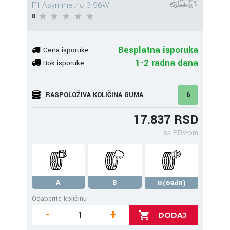
F1 Asymmetric 3 96W
0
Besplatna isporuka
Cena isporuke:
1-2 radna dana
Rok isporuke:
RASPOLOŽIVA KOLIČINA GUMA
6
17.837 RSD
sa PDV-om
A
B
B(69dB)
Odaberite količinu
-
+