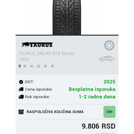
TAURUS 245/45 R18 Winter
100V
0
2025
DOT:
Besplatna isporuka
Cena isporuke:
1-2 radna dana
Rok isporuke:
RASPOLOŽIVA KOLIČINA GUMA
10+
9.806 RSD
sa PDV-om