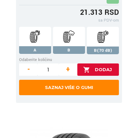
21.313 RSD
sa PDV-om
A
B
B(70 dB)
Odaberite količinu
-
+
SAZNAJ VIŠE O GUMI