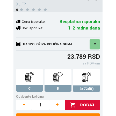
XL FP
0
Besplatna isporuka
Cena isporuke:
1-2 radna dana
Rok isporuke:
RASPOLOŽIVA KOLIČINA GUMA
2
23.789 RSD
sa PDV-om
C
B
B(72dB)
Odaberite količinu
-
+