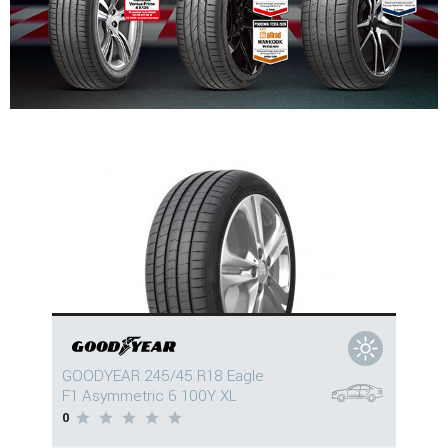
GOODYEAR 245/45 R18 Eagle
F1 Asymmetric 6 100Y XL
0