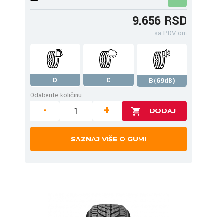
9.656 RSD
sa PDV-om
D
C
B(69dB)
Odaberite količinu
-
+
SAZNAJ VIŠE O GUMI