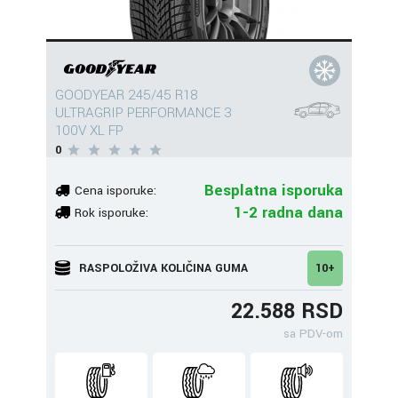
GOODYEAR 245/45 R18
ULTRAGRIP PERFORMANCE 3
100V XL FP
0
Besplatna isporuka
Cena isporuke:
1-2 radna dana
Rok isporuke:
RASPOLOŽIVA KOLIČINA GUMA
10+
22.588 RSD
sa PDV-om