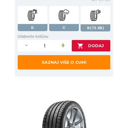
D
C
B(72 dB)
Odaberite količinu
-
+
SAZNAJ VIŠE O GUMI