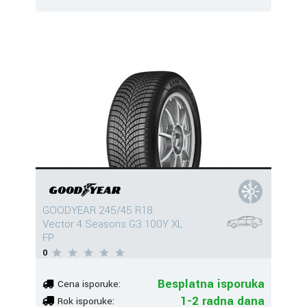
GOODYEAR 245/45 R18
Vector 4 Seasons G3 100Y XL
FP
0
Besplatna isporuka
Cena isporuke:
1-2 radna dana
Rok isporuke: