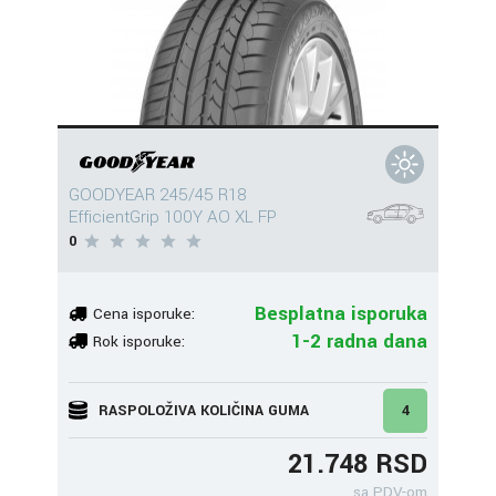
GOODYEAR 245/45 R18
EfficientGrip 100Y AO XL FP
0
Besplatna isporuka
Cena isporuke:
1-2 radna dana
Rok isporuke:
RASPOLOŽIVA KOLIČINA GUMA
4
21.748 RSD
sa PDV-om