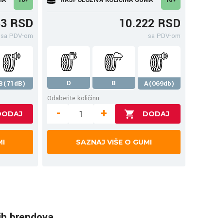
83 RSD
10.222 RSD
sa PDV-om
sa PDV-om
D
B
B(71dB)
A(069db)
Odaberite količinu
-
+
MI
SAZNAJ VIŠE O GUMI
ih brendova