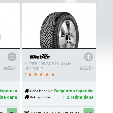
KLEBER 205/60 R16 Krisalp
HP3 92H TL
5
isporuka
Besplatna isporuka
Cena isporuke:
dna dana
1-2 radna dana
Rok isporuke:
MA
10+
RASPOLOŽIVA KOLIČINA GUMA
10+