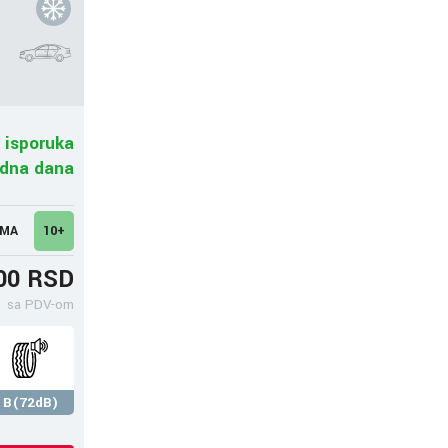
 isporuka
adna dana
UMA
10+
00 RSD
sa PDV-om
B(72dB)