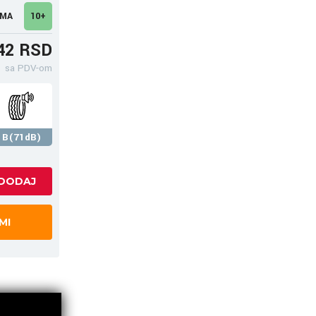
UMA
10+
42 RSD
sa PDV-om
B(71dB)
MI