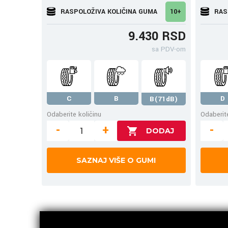
RASPOLOŽIVA KOLIČINA GUMA
10+
RAS
9.430 RSD
sa PDV-om
C
B
D
B(71dB)
Odaberite količinu
Odaberite
-
+
-
SAZNAJ VIŠE O GUMI