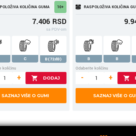
POLOŽIVA KOLIČINA GUMA
10+
RASPOLOŽIVA KOLIČINA G
7.406 RSD
9.9
sa PDV-om
C
B
B
B(72dB)
 količinu
Odaberite količinu
+
-
+
SAZNAJ VIŠE O GUMI
SAZNAJ VIŠE O GU