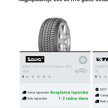
SAVA 205/60 R16 Eskimo HP2
TIGAR 2
92H
XL
0
0
DOT:
Besplatna isporuka
Cena isporuke:
Cena
1-2 radna dana
Rok isporuke:
Rok i