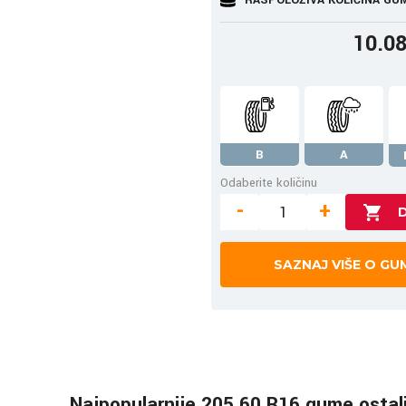
10.0
B
A
Odaberite količinu
-
+
SAZNAJ VIŠE O GU
Najpopularnije 205 60 R16 gume ostal