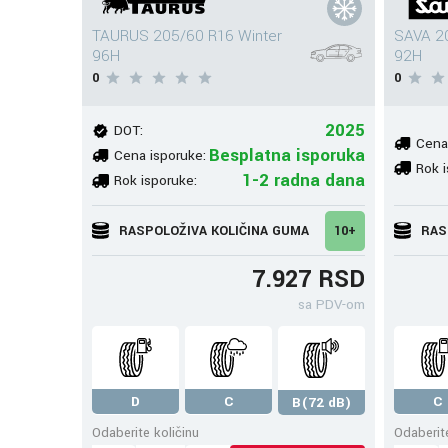
TAURUS 205/60 R16 Winter
SAVA 2
96H
92H
0
0
2025
DOT:
Cena
Besplatna isporuka
Cena isporuke:
Rok i
1-2 radna dana
Rok isporuke:
RASPOLOŽIVA KOLIČINA GUMA
10+
RAS
7.927 RSD
sa PDV-om
D
C
C
B(72 dB)
Odaberite količinu
Odaberite