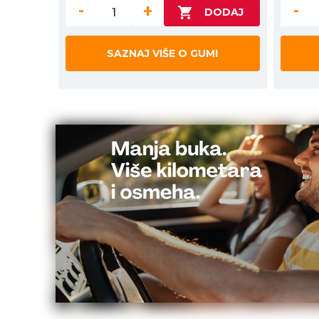
-
+
-
SAZNAJ VIŠE O GUMI