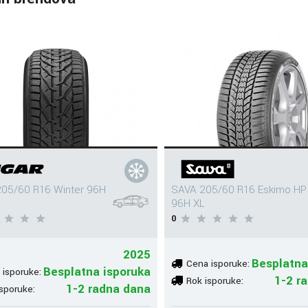
05/60 R16 Winter 96H
SAVA 205/60 R16 Eskimo HP
96H XL
0
2025
Besplatna
Cena isporuke:
Besplatna isporuka
 isporuke:
1-2 r
Rok isporuke:
1-2 radna dana
sporuke: