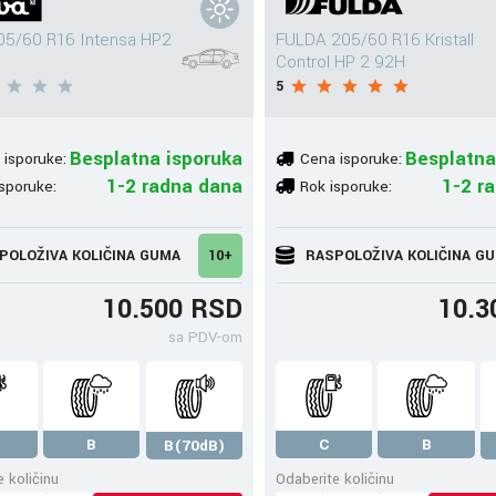
05/60 R16 Intensa HP2
FULDA 205/60 R16 Kristall
Control HP 2 92H
5
Besplatna isporuka
Besplatna
 isporuke:
Cena isporuke:
1-2 radna dana
1-2 r
sporuke:
Rok isporuke:
POLOŽIVA KOLIČINA GUMA
10+
RASPOLOŽIVA KOLIČINA G
10.500 RSD
10.3
sa PDV-om
B
C
B
B(70dB)
 količinu
Odaberite količinu