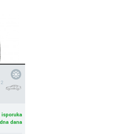
 2
 isporuka
adna dana