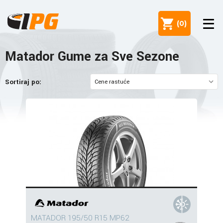
(
0
)
Matador Gume za Sve Sezone
Sortiraj po:
MATADOR 195/50 R15 MP62