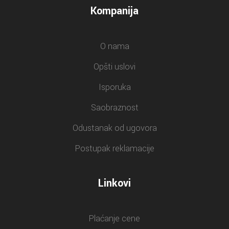
Kompanija
O nama
Opšti uslovi
Isporuka
Saobraznost
Odustanak od ugovora
Postupak reklamacije
Linkovi
Plaćanje cene