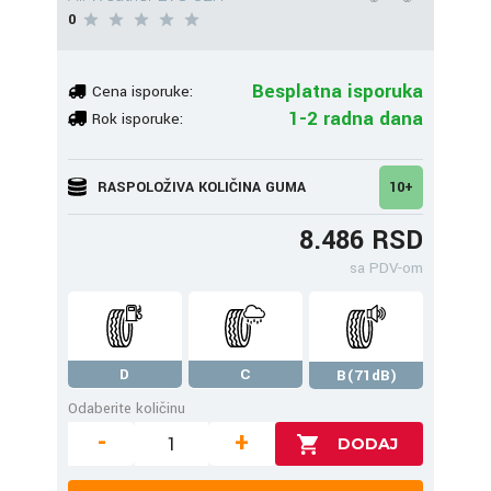
0
Besplatna isporuka
Cena isporuke:
1-2 radna dana
Rok isporuke:
RASPOLOŽIVA KOLIČINA GUMA
10+
8.486 RSD
sa PDV-om
D
C
B(71dB)
Odaberite količinu
-
+