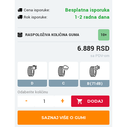
Besplatna isporuka
Cena isporuke:
1-2 radna dana
Rok isporuke:
RASPOLOŽIVA KOLIČINA GUMA
10+
6.889 RSD
sa PDV-om
D
C
B(71dB)
Odaberite količinu
-
+
SAZNAJ VIŠE O GUMI