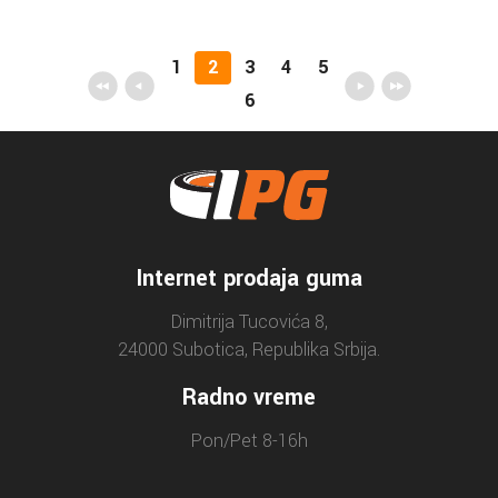
1
2
3
4
5
6
Internet prodaja guma
Dimitrija Tucovića 8,
24000 Subotica, Republika Srbija.
Radno vreme
Pon/Pet 8-16h