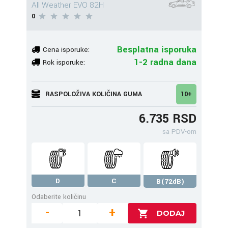
All Weather EVO 82H
0
Besplatna isporuka
Cena isporuke:
1-2 radna dana
Rok isporuke:
RASPOLOŽIVA KOLIČINA GUMA
10+
6.735 RSD
sa PDV-om
D
C
B(72dB)
Odaberite količinu
-
+