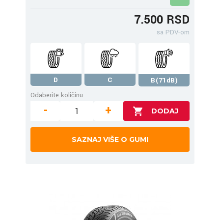
7.500 RSD
sa PDV-om
D
C
B(71dB)
Odaberite količinu
-
+
SAZNAJ VIŠE O GUMI