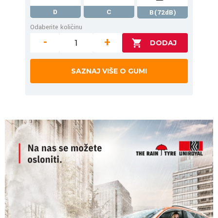
D
C
B(72dB)
Odaberite količinu
-
+
SAZNAJ VIŠE O GUMI