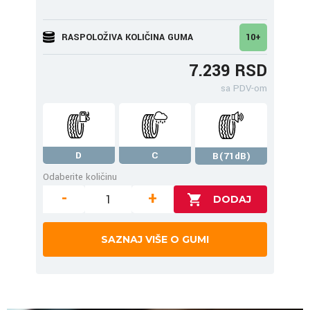
RASPOLOŽIVA KOLIČINA GUMA
10+
7.239 RSD
sa PDV-om
D
C
B(71dB)
Odaberite količinu
-
+
SAZNAJ VIŠE O GUMI