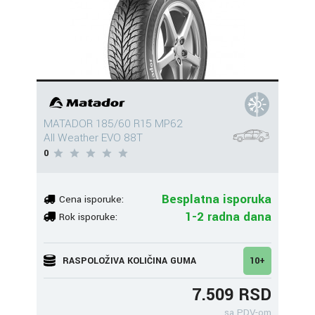
MATADOR 185/60 R15 MP62
All Weather EVO 88T
0
Besplatna isporuka
Cena isporuke:
1-2 radna dana
Rok isporuke:
RASPOLOŽIVA KOLIČINA GUMA
10+
7.509 RSD
sa PDV-om