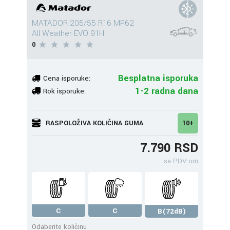
MATADOR 205/55 R16 MP62
All Weather EVO 91H
0
Besplatna isporuka
Cena isporuke:
1-2 radna dana
Rok isporuke:
RASPOLOŽIVA KOLIČINA GUMA
10+
7.790 RSD
sa PDV-om
C
C
B(72dB)
Odaberite količinu