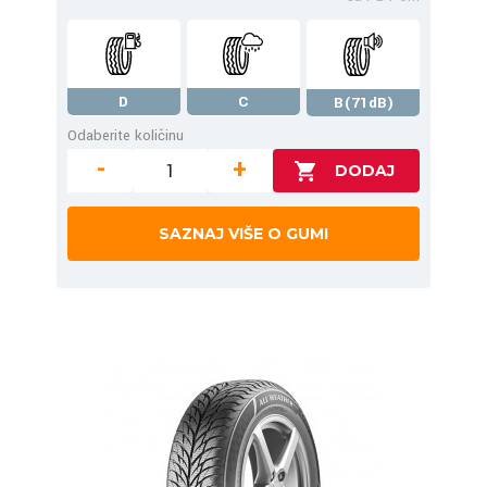
D
C
B(71dB)
Odaberite količinu
-
+
SAZNAJ VIŠE O GUMI