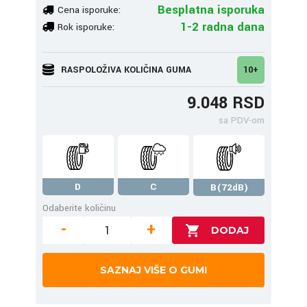
Besplatna isporuka
Cena isporuke:
1-2 radna dana
Rok isporuke:
RASPOLOŽIVA KOLIČINA GUMA
10+
9.048 RSD
sa PDV-om
D
C
B(72dB)
Odaberite količinu
-
+
SAZNAJ VIŠE O GUMI