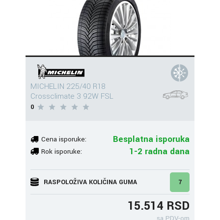
MICHELIN 225/40 R18
Crossclimate 3 92W FSL
0
Besplatna isporuka
Cena isporuke:
1-2 radna dana
Rok isporuke:
RASPOLOŽIVA KOLIČINA GUMA
7
15.514 RSD
sa PDV-om