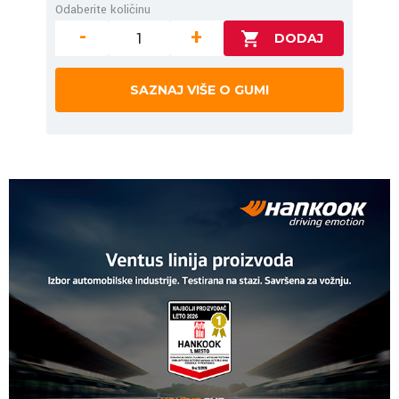
Odaberite količinu
-
+
SAZNAJ VIŠE O GUMI