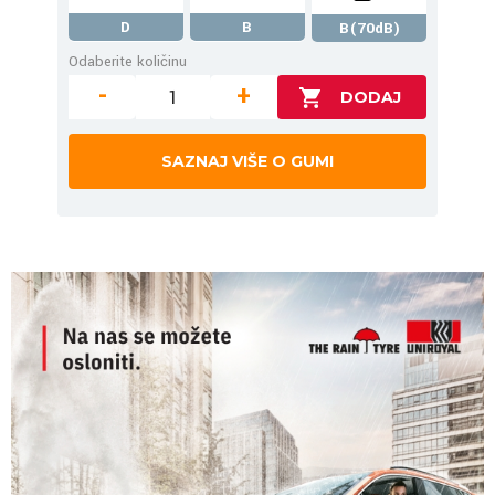
D
B
B(70dB)
Odaberite količinu
-
+
SAZNAJ VIŠE O GUMI