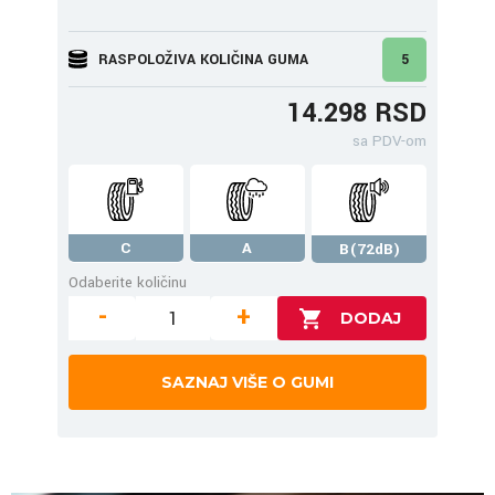
RASPOLOŽIVA KOLIČINA GUMA
5
14.298 RSD
sa PDV-om
C
A
B(72dB)
Odaberite količinu
-
+
SAZNAJ VIŠE O GUMI