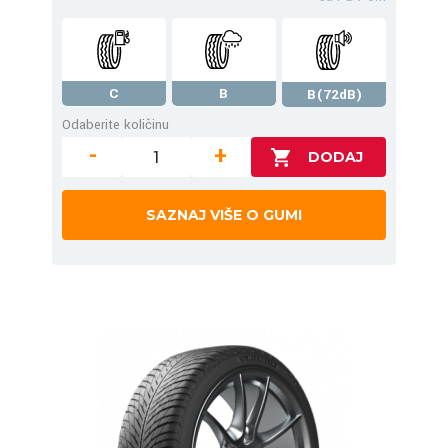
C
B
B(72dB)
Odaberite količinu
-
+
SAZNAJ VIŠE O GUMI