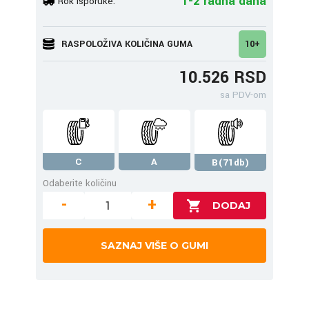
1-2 radna dana
Rok isporuke:
RASPOLOŽIVA KOLIČINA GUMA
10+
10.526 RSD
sa PDV-om
C
A
B(71db)
Odaberite količinu
-
+
SAZNAJ VIŠE O GUMI