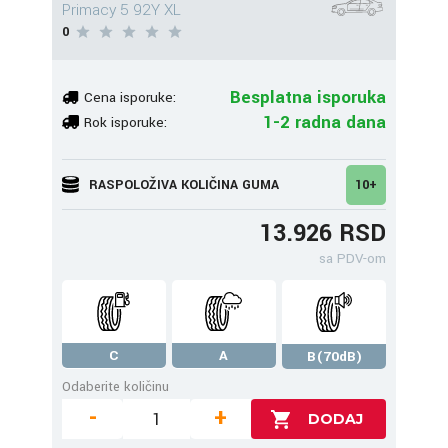
Primacy 5 92Y XL
0
Besplatna isporuka
Cena isporuke:
1-2 radna dana
Rok isporuke:
RASPOLOŽIVA KOLIČINA GUMA
10+
13.926 RSD
sa PDV-om
C
A
B(70dB)
Odaberite količinu
-
+