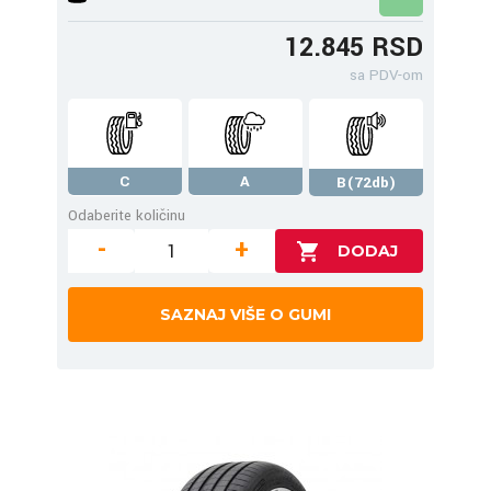
12.845 RSD
sa PDV-om
C
A
B(72db)
Odaberite količinu
-
+
SAZNAJ VIŠE O GUMI