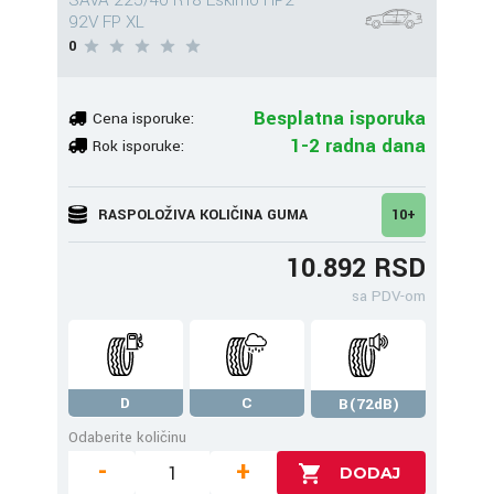
SAVA 225/40 R18 Eskimo HP2
92V FP XL
0
Besplatna isporuka
Cena isporuke:
1-2 radna dana
Rok isporuke:
RASPOLOŽIVA KOLIČINA GUMA
10+
10.892 RSD
sa PDV-om
D
C
B(72dB)
Odaberite količinu
-
+