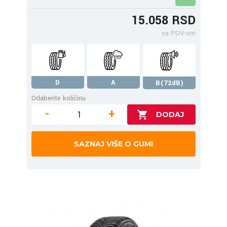
15.058 RSD
sa PDV-om
D
A
B(72dB)
Odaberite količinu
-
+
SAZNAJ VIŠE O GUMI