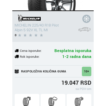
MICHELIN 225/40 R18 Pilot
Alpin 5 92V XL TL MI
0
Besplatna isporuka
Cena isporuke:
1-2 radna dana
Rok isporuke:
RASPOLOŽIVA KOLIČINA GUMA
10+
19.047 RSD
sa PDV-om