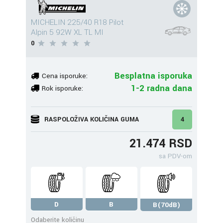
MICHELIN 225/40 R18 Pilot
Alpin 5 92W XL TL MI
0
Besplatna isporuka
Cena isporuke:
1-2 radna dana
Rok isporuke:
RASPOLOŽIVA KOLIČINA GUMA
4
21.474 RSD
sa PDV-om
D
B
B(70dB)
Odaberite količinu