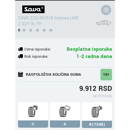
SAVA 225/40 R18 Intensa UHP
2 92Y XL FP
0
Besplatna isporuka
Cena isporuke:
1-2 radna dana
Rok isporuke:
RASPOLOŽIVA KOLIČINA GUMA
10+
9.912 RSD
sa PDV-om
C
A
B(72dB)