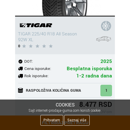
TIGAR 225/40 R18 All Season
92W XL
0
2025
DOT:
Besplatna isporuka
Cena isporuke:
1-2 radna dana
Rok isporuke:
RASPOLOŽIVA KOLIČINA GUMA
1
8.477 RSD
COOKIES
Sajt internet-prodaja-guma.com koristi cookie.
sa PDV-om
Prihvatam
Saznaj više
FILTRIRAJ PRETRAGU