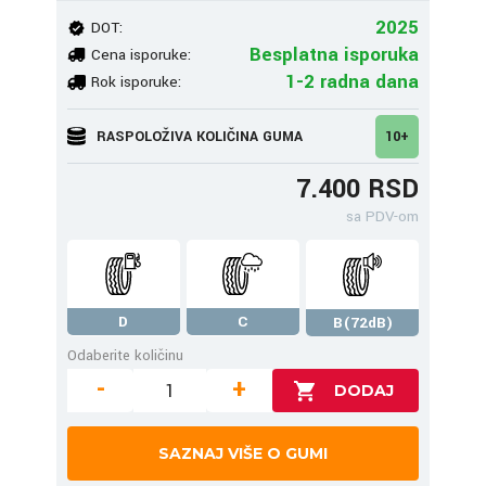
2025
DOT:
Besplatna isporuka
Cena isporuke:
1-2 radna dana
Rok isporuke:
RASPOLOŽIVA KOLIČINA GUMA
10+
7.400 RSD
sa PDV-om
D
C
B(72dB)
Odaberite količinu
-
+
SAZNAJ VIŠE O GUMI