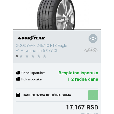
GOODYEAR 245/40 R18 Eagle
F1 Asymmetric 6 97Y XL
0
Besplatna isporuka
Cena isporuke:
1-2 radna dana
Rok isporuke:
RASPOLOŽIVA KOLIČINA GUMA
8
17.167 RSD
sa PDV-om