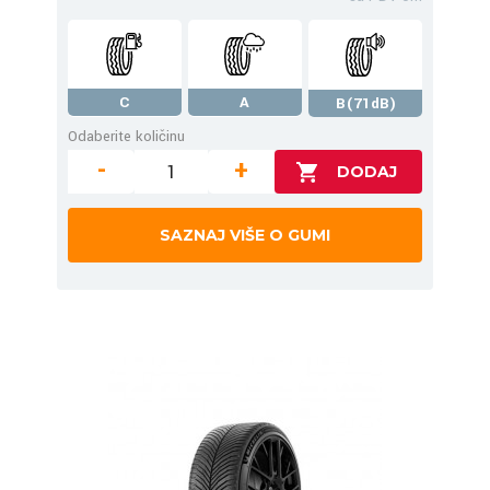
C
A
B(71dB)
Odaberite količinu
-
+
SAZNAJ VIŠE O GUMI