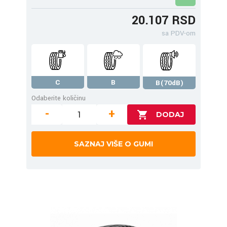
20.107 RSD
sa PDV-om
C
B
B(70dB)
Odaberite količinu
-
+
SAZNAJ VIŠE O GUMI