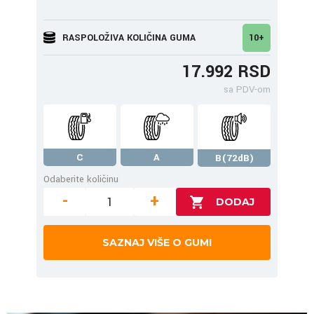
RASPOLOŽIVA KOLIČINA GUMA
10+
17.992 RSD
sa PDV-om
C
A
B(72dB)
Odaberite količinu
-
+
SAZNAJ VIŠE O GUMI