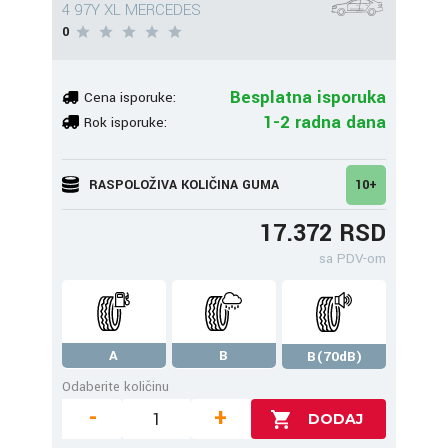
4 97Y XL MERCEDES
0
Besplatna isporuka
Cena isporuke:
1-2 radna dana
Rok isporuke:
RASPOLOŽIVA KOLIČINA GUMA
10+
17.372 RSD
sa PDV-om
A
B
B(70dB)
Odaberite količinu
-
+