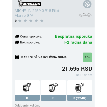
MICHELIN 245/40 R18 Pilot
Alpin 5 97V
0
Besplatna isporuka
Cena isporuke:
1-2 radna dana
Rok isporuke:
RASPOLOŽIVA KOLIČINA GUMA
10+
21.695 RSD
sa PDV-om
D
B
B(72dB)
Odaberite količinu