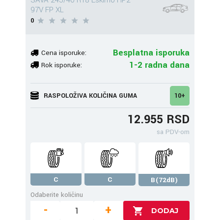
SAVA 245/40 R18 Eskimo HP2
97V FP XL
0
Besplatna isporuka
Cena isporuke:
1-2 radna dana
Rok isporuke:
RASPOLOŽIVA KOLIČINA GUMA
10+
12.955 RSD
sa PDV-om
C
C
B(72dB)
Odaberite količinu
-
+