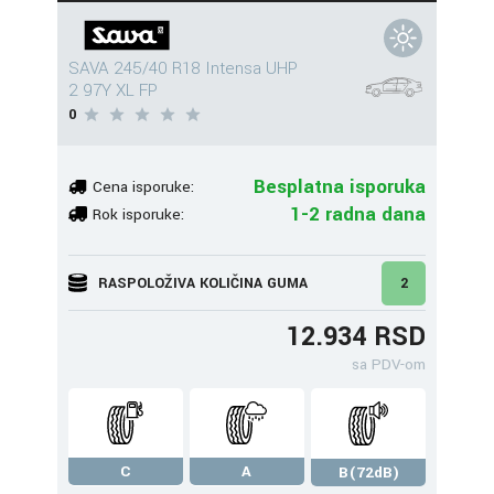
SAVA 245/40 R18 Intensa UHP
2 97Y XL FP
0
Besplatna isporuka
Cena isporuke:
1-2 radna dana
Rok isporuke:
RASPOLOŽIVA KOLIČINA GUMA
2
12.934 RSD
sa PDV-om
C
A
B(72dB)