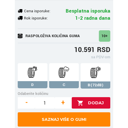
Besplatna isporuka
Cena isporuke:
1-2 radna dana
Rok isporuke:
RASPOLOŽIVA KOLIČINA GUMA
10+
10.591 RSD
sa PDV-om
D
C
B(72dB)
Odaberite količinu
-
+
SAZNAJ VIŠE O GUMI