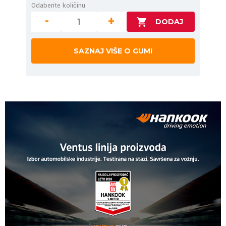
Odaberite količinu
-
+
SAZNAJ VIŠE O GUMI