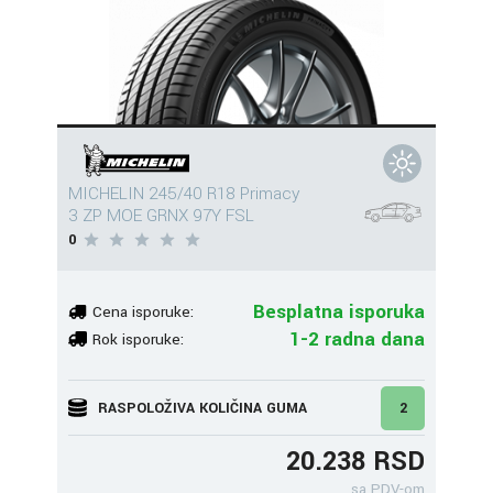
MICHELIN 245/40 R18 Primacy
3 ZP MOE GRNX 97Y FSL
0
Besplatna isporuka
Cena isporuke:
1-2 radna dana
Rok isporuke:
RASPOLOŽIVA KOLIČINA GUMA
2
20.238 RSD
sa PDV-om