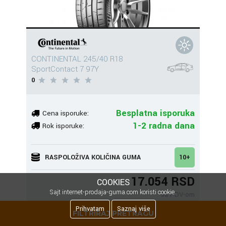
CONTINENTAL 245/40 R18
SportContact 7 97Y
0
Besplatna isporuka
Cena isporuke:
1-2 radna dana
Rok isporuke:
RASPOLOŽIVA KOLIČINA GUMA
10+
17.054 RSD
COOKIES
Sajt internet-prodaja-guma.com koristi cookie.
sa PDV-om
Prihvatam
Saznaj više
FILTRIRAJ PRETRAGU