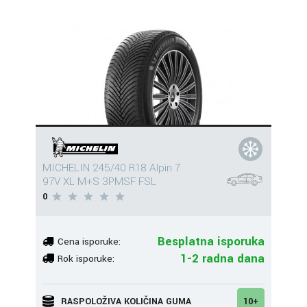
MICHELIN 245/40 R18 Alpin 7
97V XL M+S 3PMSF FSL
0
Besplatna isporuka
Cena isporuke:
1-2 radna dana
Rok isporuke:
RASPOLOŽIVA KOLIČINA GUMA
10+