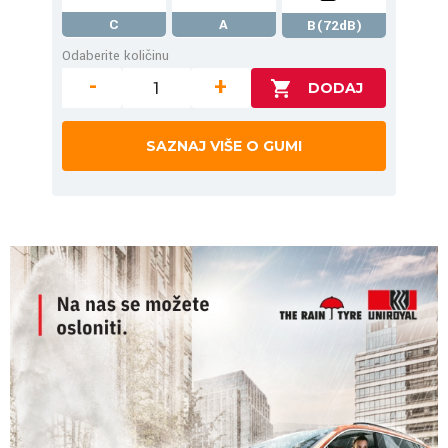
C
A
B(72dB)
Odaberite količinu
-
+
SAZNAJ VIŠE O GUMI