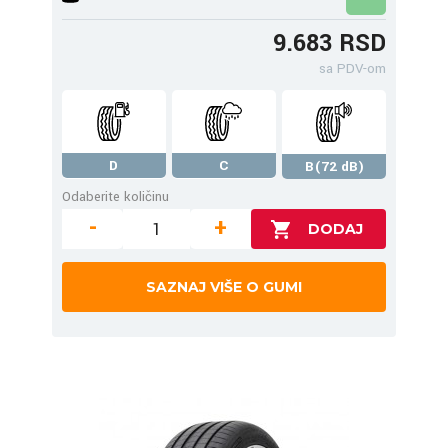
9.683 RSD
sa PDV-om
D
C
B(72 dB)
Odaberite količinu
-
+
SAZNAJ VIŠE O GUMI