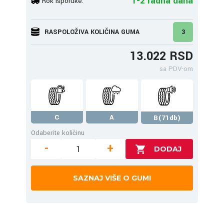
1-2 radna dana
Rok isporuke:
RASPOLOŽIVA KOLIČINA GUMA
3
13.022 RSD
sa PDV-om
C
A
B(71db)
Odaberite količinu
-
+
SAZNAJ VIŠE O GUMI