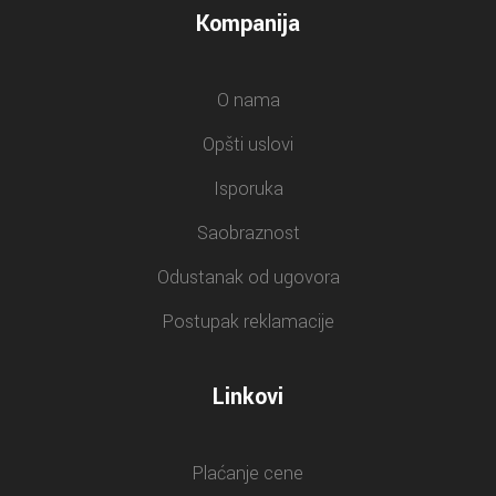
Kompanija
O nama
Opšti uslovi
Isporuka
Saobraznost
Odustanak od ugovora
Postupak reklamacije
Linkovi
Plaćanje cene