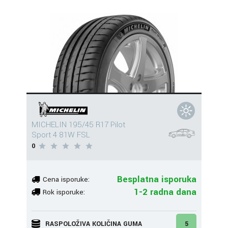
MICHELIN 195/45 R17 Pilot
Sport 4 81W FSL
0
Besplatna isporuka
Cena isporuke:
1-2 radna dana
Rok isporuke:
RASPOLOŽIVA KOLIČINA GUMA
5