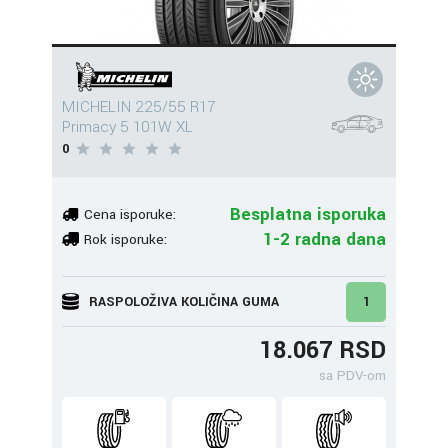
MICHELIN 225/55 R17
Primacy 5 101W XL
0
Besplatna isporuka
Cena isporuke:
1-2 radna dana
Rok isporuke:
RASPOLOŽIVA KOLIČINA GUMA
1
18.067 RSD
sa PDV-om