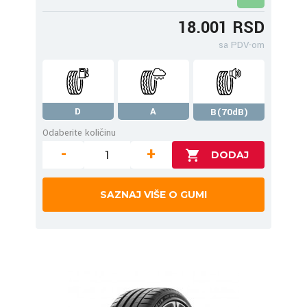
18.001 RSD
sa PDV-om
D
A
B(70dB)
Odaberite količinu
-
+
SAZNAJ VIŠE O GUMI