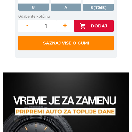
B
A
B(70dB)
Odaberite količinu
-
+
SAZNAJ VIŠE O GUMI