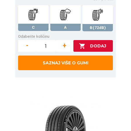
C
A
B(72dB)
Odaberite količinu
-
+
SAZNAJ VIŠE O GUMI