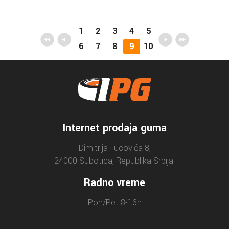
1
2
3
4
5
6
7
8
9
10
Internet prodaja guma
Dimitrija Tucovića 8,
24000 Subotica, Republika Srbija.
Radno vreme
Pon/Pet 8-16h