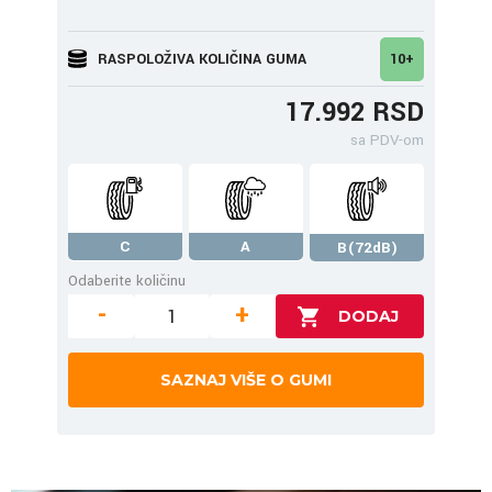
RASPOLOŽIVA KOLIČINA GUMA
10+
17.992 RSD
sa PDV-om
C
A
B(72dB)
Odaberite količinu
-
+
SAZNAJ VIŠE O GUMI