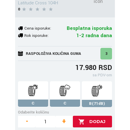
Latitude Cross 104H
0
Besplatna isporuka
Cena isporuke:
1-2 radna dana
Rok isporuke:
RASPOLOŽIVA KOLIČINA GUMA
3
17.980 RSD
sa PDV-om
C
C
B(71dB)
Odaberite količinu
-
+