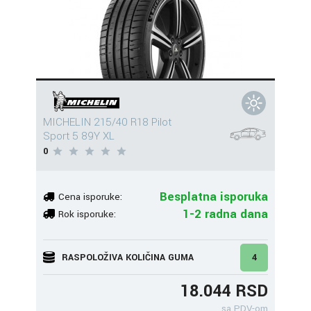
MICHELIN 215/40 R18 Pilot
Sport 5 89Y XL
0
Besplatna isporuka
Cena isporuke:
1-2 radna dana
Rok isporuke:
RASPOLOŽIVA KOLIČINA GUMA
4
18.044 RSD
sa PDV-om