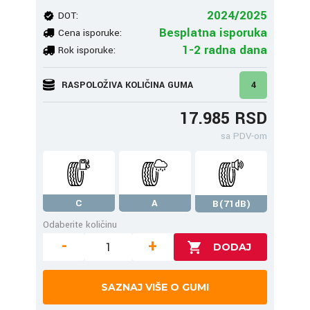
2024/2025
DOT:
Besplatna isporuka
Cena isporuke:
1-2 radna dana
Rok isporuke:
RASPOLOŽIVA KOLIČINA GUMA
4
17.985 RSD
sa PDV-om
C
A
B(71dB)
Odaberite količinu
-
+
SAZNAJ VIŠE O GUMI