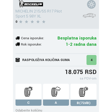
MICHELIN 215/55 R17 Pilot
Sport 5 98Y XL
0
Besplatna isporuka
Cena isporuke:
1-2 radna dana
Rok isporuke:
RASPOLOŽIVA KOLIČINA GUMA
4
18.075 RSD
sa PDV-om
C
A
B(72dB)
Odaberite količinu