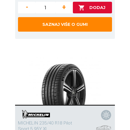
-
+
SAZNAJ VIŠE O GUMI
MICHELIN 235/40 R18 Pilot
Sport 5 95Y XL