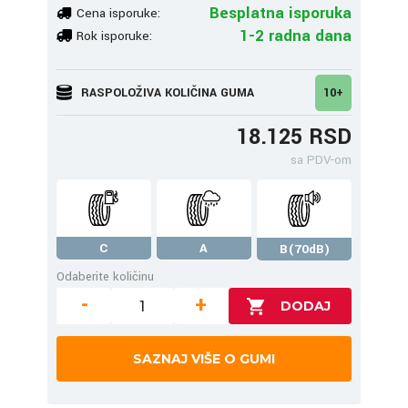
Besplatna isporuka
Cena isporuke:
1-2 radna dana
Rok isporuke:
RASPOLOŽIVA KOLIČINA GUMA
10+
18.125 RSD
sa PDV-om
C
A
B(70dB)
Odaberite količinu
-
+
SAZNAJ VIŠE O GUMI