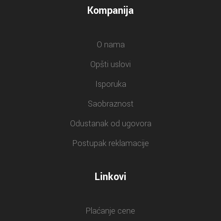
Kompanija
O nama
Opšti uslovi
Isporuka
Saobraznost
Odustanak od ugovora
Postupak reklamacije
Linkovi
Plaćanje cene