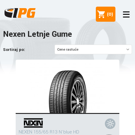
(
0
)
Nexen Letnje Gume
Sortiraj po:
NEXEN 155/65 R13 N'blue HD