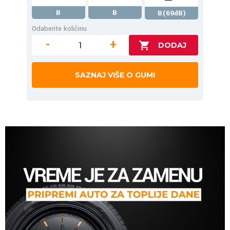
B
B
B(69dB)
Odaberite količinu
-
+
SAZNAJ VIŠE O GUMI