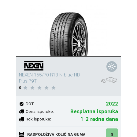
NEXEN 165/70 R13 N'blue HD
Plus 79T
0
2022
DOT:
Besplatna isporuka
Cena isporuke:
1-2 radna dana
Rok isporuke:
RASPOLOŽIVA KOLIČINA GUMA
8