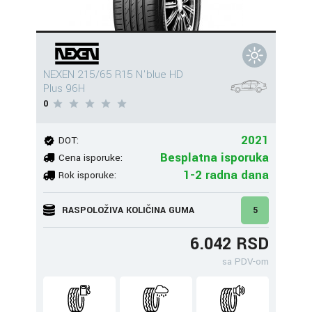
NEXEN 215/65 R15 N'blue HD
Plus 96H
0
2021
DOT:
Besplatna isporuka
Cena isporuke:
1-2 radna dana
Rok isporuke:
RASPOLOŽIVA KOLIČINA GUMA
5
6.042 RSD
sa PDV-om