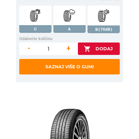
C
A
B(70dB)
Odaberite količinu
-
+
SAZNAJ VIŠE O GUMI