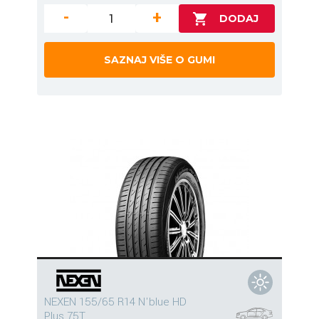
-
+
SAZNAJ VIŠE O GUMI
NEXEN 155/65 R14 N'blue HD
Plus 75T