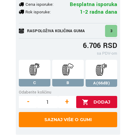
Besplatna isporuka
Cena isporuke:
1-2 radna dana
Rok isporuke:
RASPOLOŽIVA KOLIČINA GUMA
3
6.706 RSD
sa PDV-om
C
B
A(66dB)
Odaberite količinu
-
+
SAZNAJ VIŠE O GUMI