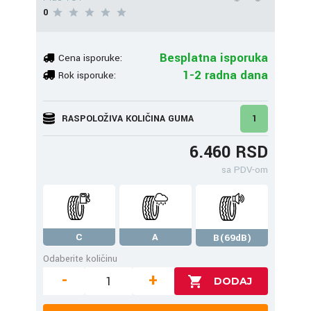
0
Besplatna isporuka
Cena isporuke:
1-2 radna dana
Rok isporuke:
RASPOLOŽIVA KOLIČINA GUMA
1
6.460 RSD
sa PDV-om
C
A
B(69dB)
Odaberite količinu
-
+