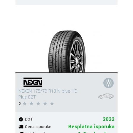
NEXEN 175/70 R13 N'blue HD
Plus 82T
0
2022
DOT:
Besplatna isporuka
Cena isporuke: