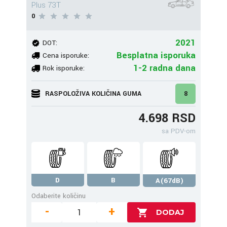
Plus 73T
0
2021
DOT:
Besplatna isporuka
Cena isporuke:
1-2 radna dana
Rok isporuke:
RASPOLOŽIVA KOLIČINA GUMA
8
4.698 RSD
sa PDV-om
D
B
A(67dB)
Odaberite količinu
-
+