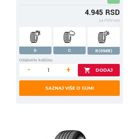
4.945 RSD
sa PDV-om
D
C
B(69dB)
Odaberite količinu
-
+
SAZNAJ VIŠE O GUMI