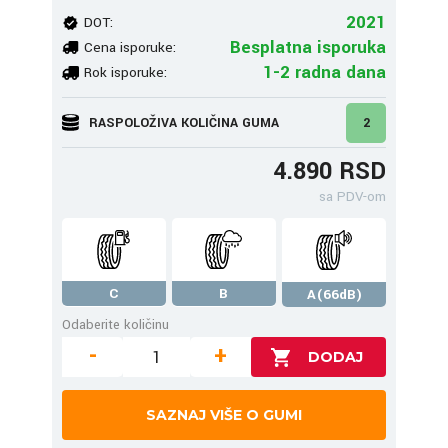
2021
DOT:
Besplatna isporuka
Cena isporuke:
1-2 radna dana
Rok isporuke:
RASPOLOŽIVA KOLIČINA GUMA
2
4.890 RSD
sa PDV-om
C
B
A(66dB)
Odaberite količinu
-
+
SAZNAJ VIŠE O GUMI