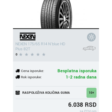
NEXEN 175/65 R14 N'blue HD
Plus 82T
0
Besplatna isporuka
Cena isporuke:
1-2 radna dana
Rok isporuke:
RASPOLOŽIVA KOLIČINA GUMA
10+
6.038 RSD
sa PDV-om