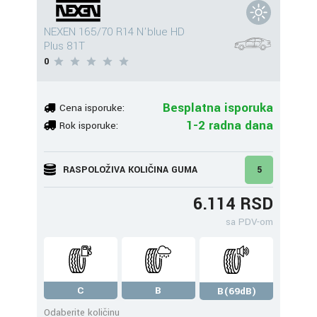
NEXEN 165/70 R14 N'blue HD
Plus 81T
0
Besplatna isporuka
Cena isporuke:
1-2 radna dana
Rok isporuke:
RASPOLOŽIVA KOLIČINA GUMA
5
6.114 RSD
sa PDV-om
C
B
B(69dB)
Odaberite količinu