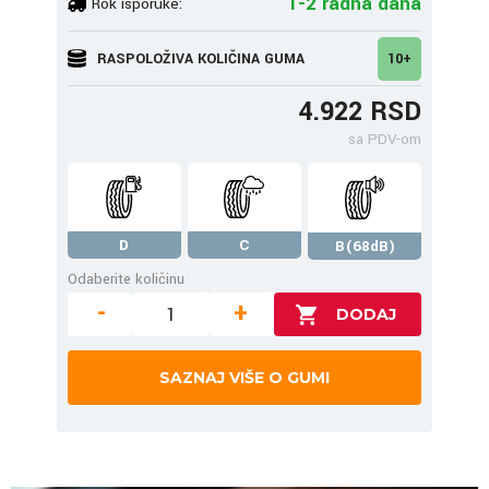
1-2 radna dana
Rok isporuke:
RASPOLOŽIVA KOLIČINA GUMA
10+
4.922 RSD
sa PDV-om
D
C
B(68dB)
Odaberite količinu
-
+
SAZNAJ VIŠE O GUMI