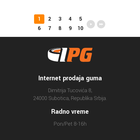
1
2
3
4
5
6
7
8
9
10
Internet prodaja guma
Dimitrija Tucovića 8,
24000 Subotica, Republika Srbija.
Radno vreme
Pon/Pet 8-16h