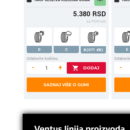
5.380 RSD
sa PDV-om
D
C
E
B(071 dB)
Odaberite količinu
Odaberite
-
+
-
SAZNAJ VIŠE O GUMI