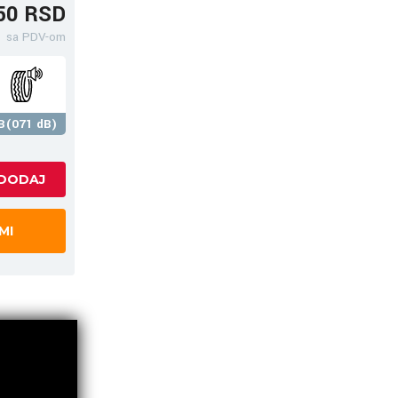
50 RSD
sa PDV-om
B(071 dB)
MI