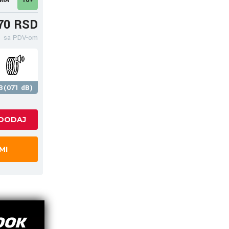
70 RSD
sa PDV-om
B(071 dB)
MI