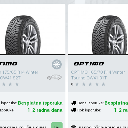
 175/65 R14 Winter
OPTIMO 165/70 R14 Winter
g OW41 82T
Touring OW41 81T
0
Besplatna isporuka
Besplatna
 isporuke:
Cena isporuke:
1-2 radna dana
1-2 r
sporuke:
Rok isporuke:
POLOŽIVA KOLIČINA GUMA
10+
RASPOLOŽIVA KOLIČINA G