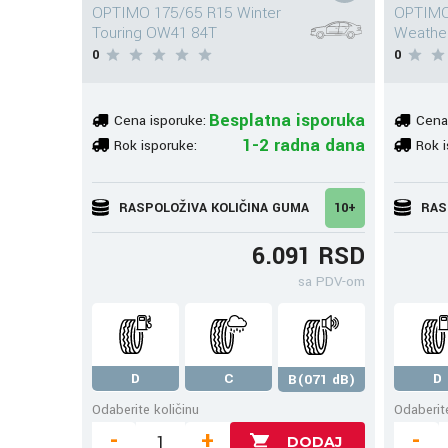
OPTIMO 175/65 R15 Winter
OPTIMO
Touring OW41 84T
Weathe
0
0
Besplatna isporuka
Cena isporuke:
Cena
1-2 radna dana
Rok isporuke:
Rok i
RASPOLOŽIVA KOLIČINA GUMA
10+
RAS
6.091 RSD
sa PDV-om
D
C
D
B(071 dB)
Odaberite količinu
Odaberite
-
+
-