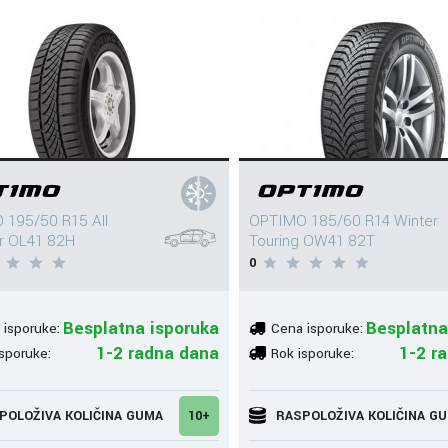
 195/50 R15 All
OPTIMO 185/60 R14 Winter
r OL41 82H
Touring OW41 82T
0
Besplatna isporuka
Besplatna
 isporuke:
Cena isporuke:
1-2 radna dana
1-2 r
sporuke:
Rok isporuke:
POLOŽIVA KOLIČINA GUMA
10+
RASPOLOŽIVA KOLIČINA G