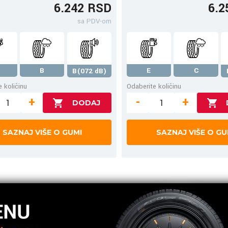
6.242 RSD
6.2
sa PDV-om
B
E
C
B(072 dB)
 količinu
Odaberite količinu
+
-
+
SAZNAJ VIŠE O GUMI
SAZNAJ VIŠE O GU