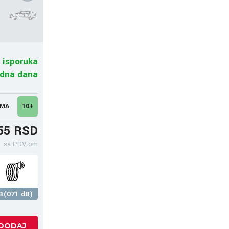
 isporuka
adna dana
UMA
10+
55 RSD
sa PDV-om
B(071 dB)