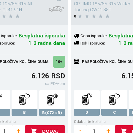
 195/65 R15 All
OPTIMO 185/65 R15 Winter
r OL41 91H
Touring OW41 88T
0
Besplatna isporuka
Besplatna
 isporuke:
Cena isporuke:
1-2 radna dana
1-2 r
sporuke:
Rok isporuke:
POLOŽIVA KOLIČINA GUMA
10+
RASPOLOŽIVA KOLIČINA G
6.126 RSD
6.1
sa PDV-om
B
D
C
B(072 dB)
 količinu
Odaberite količinu
+
-
+