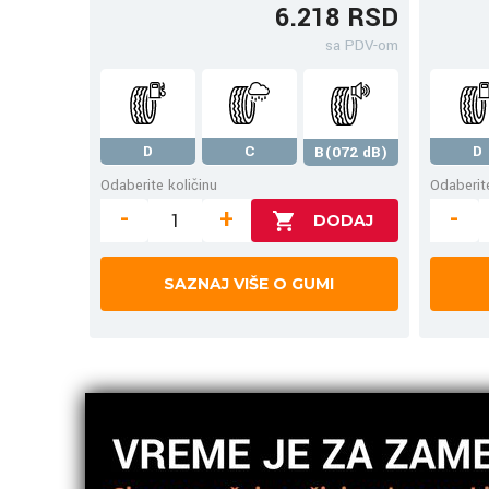
6.218 RSD
sa PDV-om
D
C
D
B(072 dB)
Odaberite količinu
Odaberite
-
+
-
SAZNAJ VIŠE O GUMI