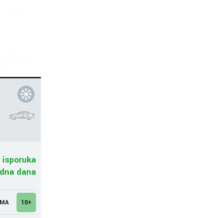
 isporuka
adna dana
UMA
10+