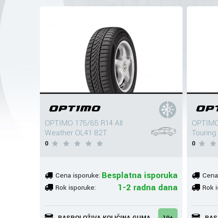
OPTIMO 175/65 R14 All
OPTIMO
Weather OL41 82T
Tourin
0
0
Besplatna isporuka
Cena isporuke:
Cena
1-2 radna dana
Rok isporuke:
Rok i
RASPOLOŽIVA KOLIČINA GUMA
10+
RAS