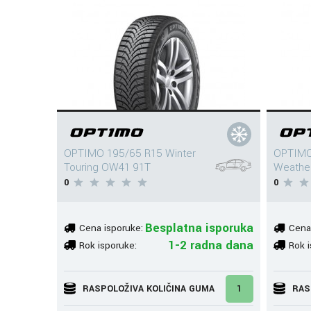
OPTIMO 195/65 R15 Winter
OPTIMO
Touring OW41 91T
Weathe
0
0
Besplatna isporuka
Cena isporuke:
Cena
1-2 radna dana
Rok isporuke:
Rok i
RASPOLOŽIVA KOLIČINA GUMA
1
RAS