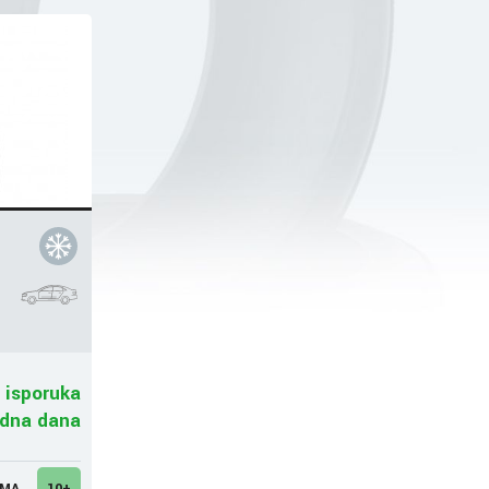
 isporuka
adna dana
UMA
10+