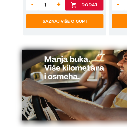
-
+
-
SAZNAJ VIŠE O GUMI