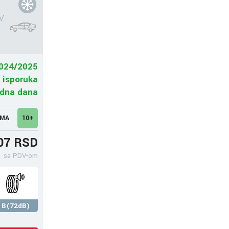
V
024/2025
 isporuka
adna dana
UMA
10+
07 RSD
sa PDV-om
B(72dB)