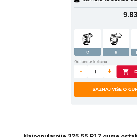
9.8
C
B
Odaberite količinu
-
+
SAZNAJ VIŠE O GU
Najpopularnije 225 55 R17 gume ostal