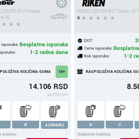
225/55 R17 Krisalp
RIKEN 225/55 R17 Snow 101
1H XL
0
2
DOT:
Besplatna isporuka
 isporuke:
Besplatna
Cena isporuke:
1-2 radna dana
sporuke:
1-2 r
Rok isporuke:
POLOŽIVA KOLIČINA GUMA
10+
RASPOLOŽIVA KOLIČINA G
14.106 RSD
8.5
sa PDV-om
B
D
C
A(069db)
 količinu
Odaberite količinu