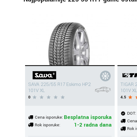
SAVA 225/55 R17 Eskimo HP2
TIGAR 2
101V XL
101V X
0
4.5
DOT:
Besplatna isporuka
Cena isporuke:
Cena
1-2 radna dana
Rok isporuke:
Rok i