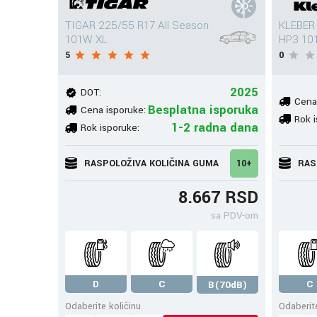
TIGAR 225/55 R17 All Season
KLEBER 
101W XL
HP3 10
5
0
2025
DOT:
Cena
Besplatna isporuka
Cena isporuke:
Rok i
1-2 radna dana
Rok isporuke:
RASPOLOŽIVA KOLIČINA GUMA
10+
RAS
8.667 RSD
sa PDV-om
D
C
C
B(70dB)
Odaberite količinu
Odaberite