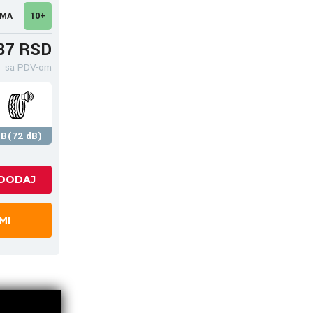
UMA
10+
87 RSD
sa PDV-om
B(72 dB)
MI