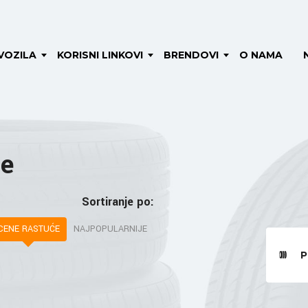
VOZILA
KORISNI LINKOVI
BRENDOVI
O NAMA
me
Sortiranje po:
CENE RASTUĆE
NAJPOPULARNIJE
P