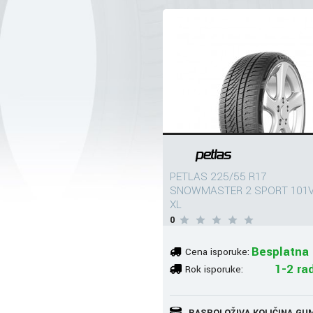
PETLAS 225/55 R17
SNOWMASTER 2 SPORT 101
XL
0
Besplatna 
Cena isporuke:
1-2 ra
Rok isporuke:
RASPOLOŽIVA KOLIČINA GU