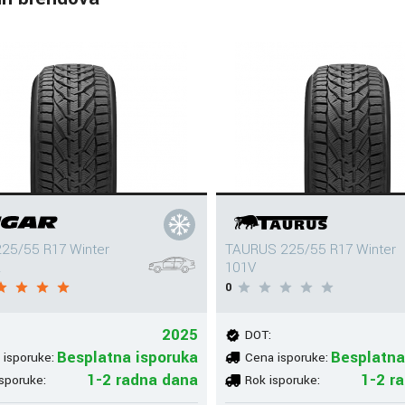
25/55 R17 Winter
TAURUS 225/55 R17 Winter
L
101V
0
2025
DOT:
Besplatna isporuka
Besplatna
 isporuke:
Cena isporuke:
1-2 radna dana
1-2 r
sporuke:
Rok isporuke: