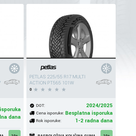
PETLAS 225/55 R17 MULTI
V
ACTION PT565 101W
0
2024/2025
DOT:
isporuka
Besplatna isporuka
Cena isporuke:
dna dana
1-2 radna dana
Rok isporuke:
MA
10+
RASPOLOŽIVA KOLIČINA GUMA
10+