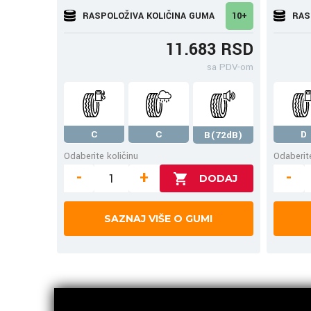
RASPOLOŽIVA KOLIČINA GUMA
10+
RAS
11.683 RSD
sa PDV-om
C
C
D
B(72dB)
Odaberite količinu
Odaberite
-
+
-
SAZNAJ VIŠE O GUMI