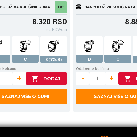
POLOŽIVA KOLIČINA GUMA
10+
RASPOLOŽIVA KOLIČINA G
8.320 RSD
8.8
sa PDV-om
C
D
C
B(72dB)
 količinu
Odaberite količinu
+
-
+
SAZNAJ VIŠE O GUMI
SAZNAJ VIŠE O GU