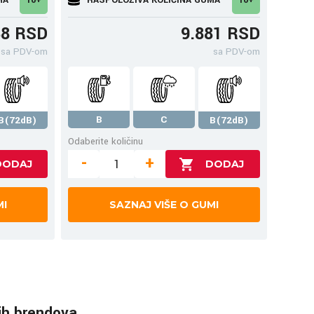
38 RSD
9.881 RSD
sa PDV-om
sa PDV-om
B
C
B(72dB)
B(72dB)
Odaberite količinu
-
+
MI
SAZNAJ VIŠE O GUMI
ih brendova