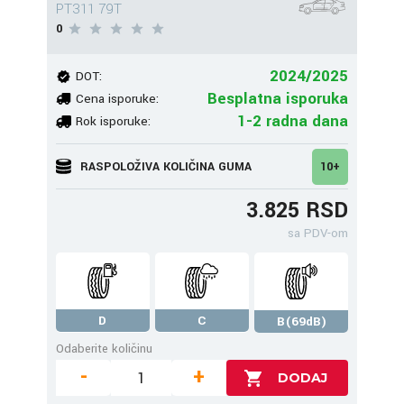
PT311 79T
0
2024/2025
DOT:
Besplatna isporuka
Cena isporuke:
1-2 radna dana
Rok isporuke:
RASPOLOŽIVA KOLIČINA GUMA
10+
3.825 RSD
sa PDV-om
D
C
B(69dB)
Odaberite količinu
-
+