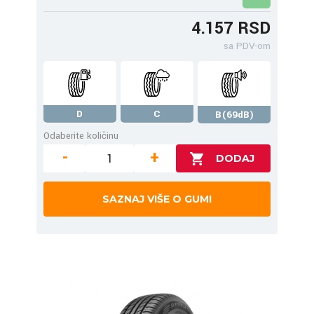
4.157 RSD
sa PDV-om
D
C
B(69dB)
Odaberite količinu
-
+
SAZNAJ VIŠE O GUMI