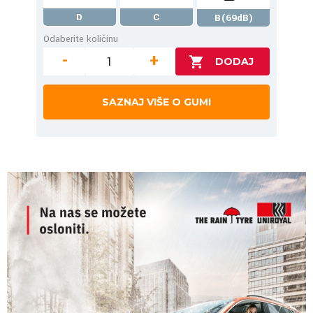
D
C
B(69dB)
Odaberite količinu
-
+
SAZNAJ VIŠE O GUMI