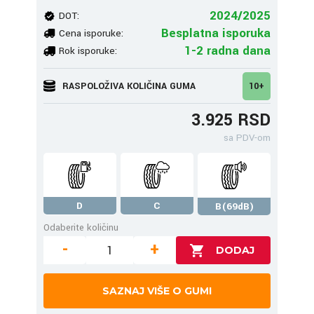
2024/2025
DOT:
Besplatna isporuka
Cena isporuke:
1-2 radna dana
Rok isporuke:
RASPOLOŽIVA KOLIČINA GUMA
10+
3.925 RSD
sa PDV-om
D
C
B(69dB)
Odaberite količinu
-
+
SAZNAJ VIŠE O GUMI