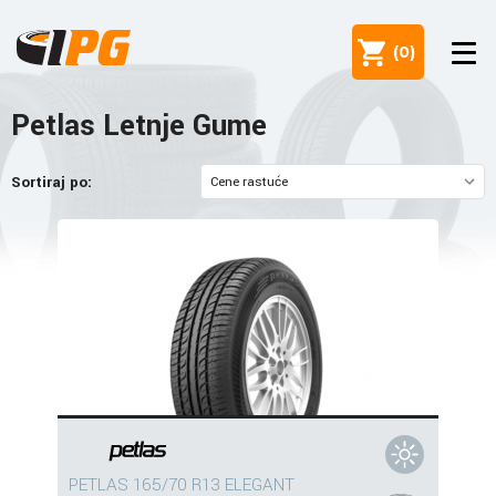
(
0
)
Petlas Letnje Gume
Sortiraj po:
PETLAS 165/70 R13 ELEGANT