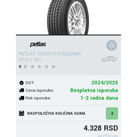
PETLAS 155/65 R14 ELEGANT
PT311 75T
0
2024/2025
DOT:
Besplatna isporuka
Cena isporuke:
1-2 radna dana
Rok isporuke:
RASPOLOŽIVA KOLIČINA GUMA
2
4.328 RSD
sa PDV-om