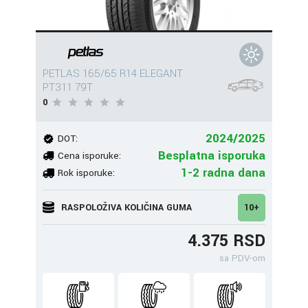
PETLAS 165/65 R14 ELEGANT
PT311 79T
0
2024/2025
DOT:
Besplatna isporuka
Cena isporuke:
1-2 radna dana
Rok isporuke:
RASPOLOŽIVA KOLIČINA GUMA
10+
4.375 RSD
sa PDV-om