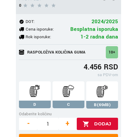
0
2024/2025
DOT:
Besplatna isporuka
Cena isporuke:
1-2 radna dana
Rok isporuke:
RASPOLOŽIVA KOLIČINA GUMA
10+
4.456 RSD
sa PDV-om
D
C
B(69dB)
Odaberite količinu
-
+