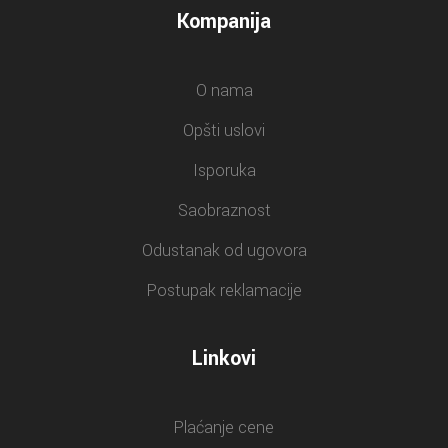
Kompanija
O nama
Opšti uslovi
Isporuka
Saobraznost
Odustanak od ugovora
Postupak reklamacije
Linkovi
Plaćanje cene