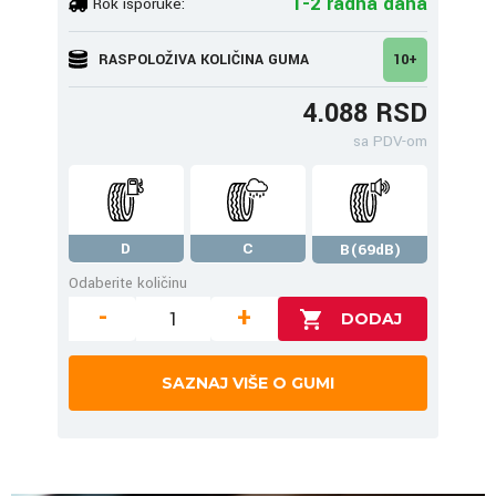
1-2 radna dana
Rok isporuke:
RASPOLOŽIVA KOLIČINA GUMA
10+
4.088 RSD
sa PDV-om
D
C
B(69dB)
Odaberite količinu
-
+
SAZNAJ VIŠE O GUMI