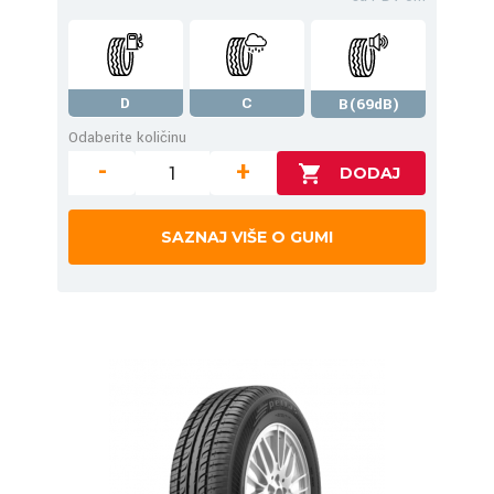
D
C
B(69dB)
Odaberite količinu
-
+
SAZNAJ VIŠE O GUMI