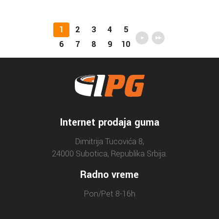
1
2
3
4
5
6
7
8
9
10
Internet prodaja guma
Dimitrija Tucovića 8,
24000 Subotica, Republika Srbija.
Radno vreme
Pon/Pet 8-16h