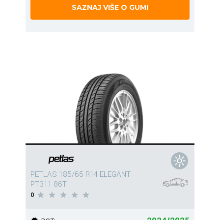
SAZNAJ VIŠE O GUMI
PETLAS 185/65 R14 ELEGANT
PT311 86T
0