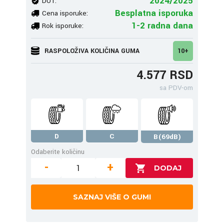
2024/2025
DOT:
Besplatna isporuka
Cena isporuke:
1-2 radna dana
Rok isporuke:
RASPOLOŽIVA KOLIČINA GUMA
10+
4.577 RSD
sa PDV-om
D
C
B(69dB)
Odaberite količinu
-
+
SAZNAJ VIŠE O GUMI