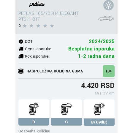
PETLAS 165/70 R14 ELEGANT
PT311 81T
0
2024/2025
DOT:
Besplatna isporuka
Cena isporuke:
1-2 radna dana
Rok isporuke:
RASPOLOŽIVA KOLIČINA GUMA
10+
4.420 RSD
sa PDV-om
D
C
B(69dB)
Odaberite količinu