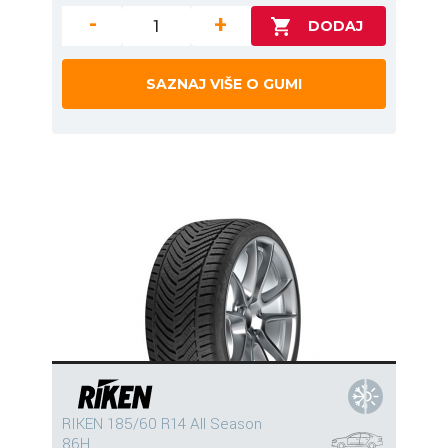
-
+
SAZNAJ VIŠE O GUMI
RIKEN 185/60 R14 All Season
86H