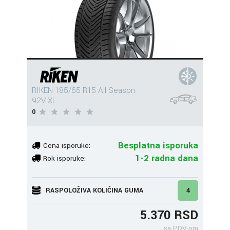
RIKEN 185/65 R15 All Season
92V XL
0
Besplatna isporuka
Cena isporuke:
1-2 radna dana
Rok isporuke:
RASPOLOŽIVA KOLIČINA GUMA
4
5.370 RSD
sa PDV-om