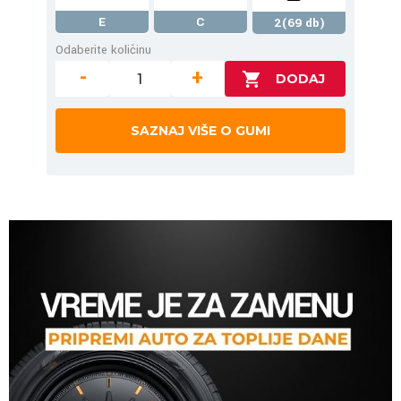
E
C
2(69 db)
Odaberite količinu
-
+
SAZNAJ VIŠE O GUMI