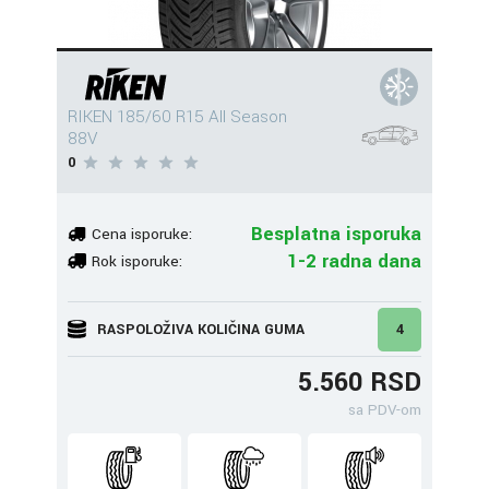
RIKEN 185/60 R15 All Season
88V
0
Besplatna isporuka
Cena isporuke:
1-2 radna dana
Rok isporuke:
RASPOLOŽIVA KOLIČINA GUMA
4
5.560 RSD
sa PDV-om