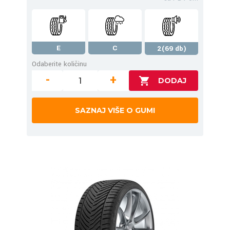
E
C
2(69 db)
Odaberite količinu
-
+
SAZNAJ VIŠE O GUMI