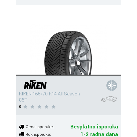
RIKEN 165/70 R14 All Season
85T
0
Besplatna isporuka
Cena isporuke:
1-2 radna dana
Rok isporuke: