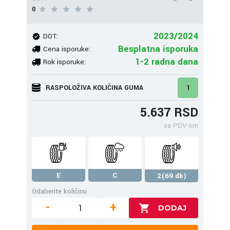
0
2023/2024
DOT:
Besplatna isporuka
Cena isporuke:
1-2 radna dana
Rok isporuke:
RASPOLOŽIVA KOLIČINA GUMA
1
5.637 RSD
sa PDV-om
E
C
2(69 db)
Odaberite količinu
-
+