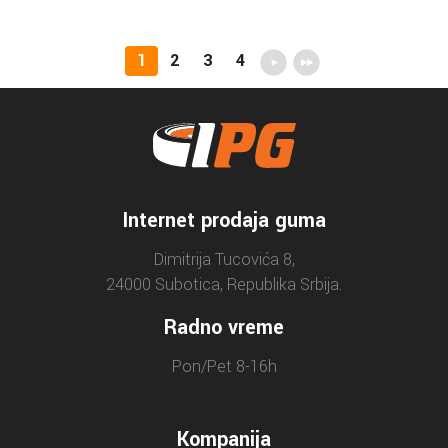
1
2
3
4
Internet prodaja guma
Dimitrija Tucovića 8,
24000 Subotica, Republika Srbija.
Radno vreme
Pon/Pet 8-16h
Kompanija