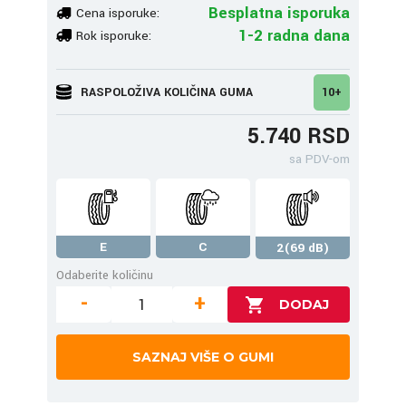
Besplatna isporuka
Cena isporuke:
1-2 radna dana
Rok isporuke:
RASPOLOŽIVA KOLIČINA GUMA
10+
5.740 RSD
sa PDV-om
E
C
2(69 dB)
Odaberite količinu
-
+
SAZNAJ VIŠE O GUMI