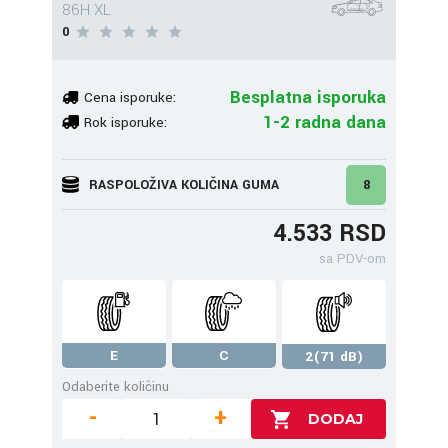
86H XL
0
Besplatna isporuka
Cena isporuke:
1-2 radna dana
Rok isporuke:
RASPOLOŽIVA KOLIČINA GUMA
8
4.533 RSD
sa PDV-om
E
C
2(71 dB)
Odaberite količinu
-
+