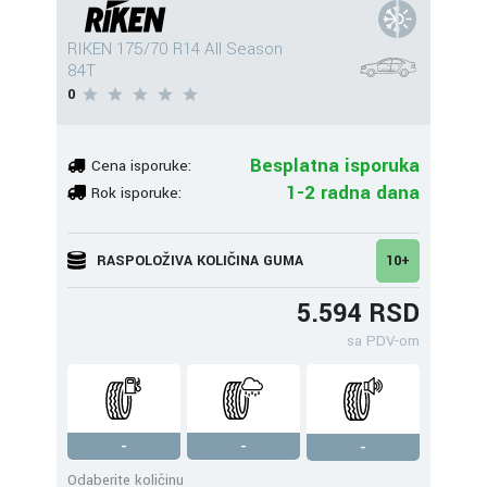
RIKEN 175/70 R14 All Season
84T
0
Besplatna isporuka
Cena isporuke:
1-2 radna dana
Rok isporuke:
RASPOLOŽIVA KOLIČINA GUMA
10+
5.594 RSD
sa PDV-om
-
-
-
Odaberite količinu