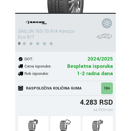
SAILUN 165/70 R14 Atrezzo
Eco 81T
0
2024/2025
DOT:
Besplatna isporuka
Cena isporuke:
1-2 radna dana
Rok isporuke:
RASPOLOŽIVA KOLIČINA GUMA
10+
4.283 RSD
sa PDV-om