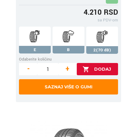
4.210 RSD
sa PDV-om
E
B
2(70 dB)
Odaberite količinu
-
+
SAZNAJ VIŠE O GUMI