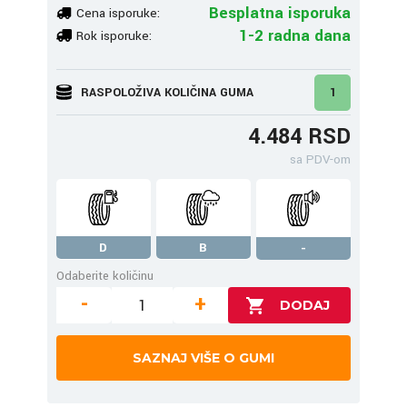
Besplatna isporuka
Cena isporuke:
1-2 radna dana
Rok isporuke:
RASPOLOŽIVA KOLIČINA GUMA
1
4.484 RSD
sa PDV-om
D
B
-
Odaberite količinu
-
+
SAZNAJ VIŠE O GUMI