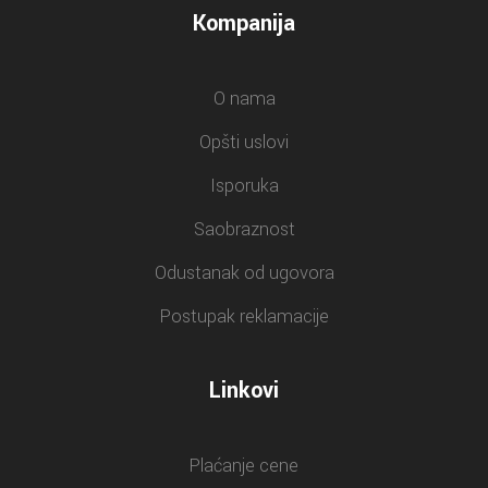
Kompanija
O nama
Opšti uslovi
Isporuka
Saobraznost
Odustanak od ugovora
Postupak reklamacije
Linkovi
Plaćanje cene