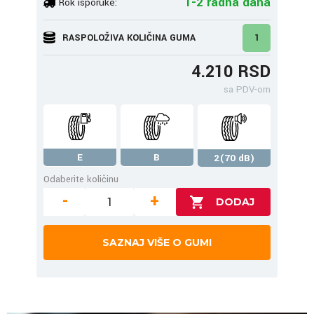
1-2 radna dana
Rok isporuke:
RASPOLOŽIVA KOLIČINA GUMA
1
4.210 RSD
sa PDV-om
E
B
2(70 dB)
Odaberite količinu
-
+
SAZNAJ VIŠE O GUMI