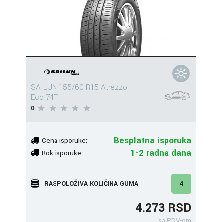
SAILUN 155/60 R15 Atrezzo
Eco 74T
0
Besplatna isporuka
Cena isporuke:
1-2 radna dana
Rok isporuke:
RASPOLOŽIVA KOLIČINA GUMA
4
4.273 RSD
sa PDV-om