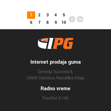
1
2
3
4
5
6
7
8
9
10
Internet prodaja guma
Dimitrija Tucovića 8,
24000 Subotica, Republika Srbija.
Radno vreme
Pon/Pet 8-16h