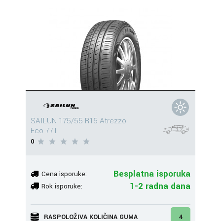
SAILUN 175/55 R15 Atrezzo
Eco 77T
0
Besplatna isporuka
Cena isporuke:
1-2 radna dana
Rok isporuke:
RASPOLOŽIVA KOLIČINA GUMA
4