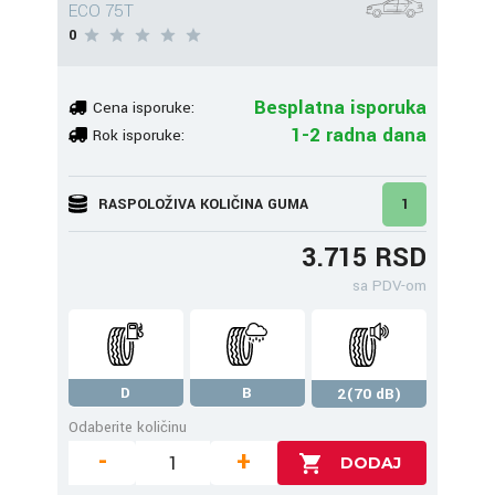
ECO 75T
0
Besplatna isporuka
Cena isporuke:
1-2 radna dana
Rok isporuke:
RASPOLOŽIVA KOLIČINA GUMA
1
3.715 RSD
sa PDV-om
D
B
2(70 dB)
Odaberite količinu
-
+