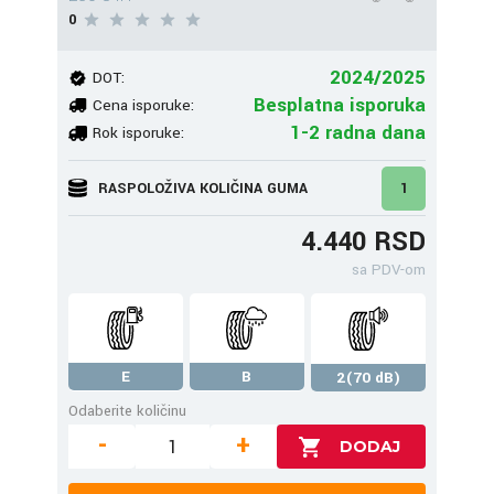
0
2024/2025
DOT:
Besplatna isporuka
Cena isporuke:
1-2 radna dana
Rok isporuke:
RASPOLOŽIVA KOLIČINA GUMA
1
4.440 RSD
sa PDV-om
E
B
2(70 dB)
Odaberite količinu
-
+