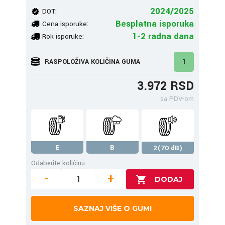
2024/2025
DOT:
Besplatna isporuka
Cena isporuke:
1-2 radna dana
Rok isporuke:
RASPOLOŽIVA KOLIČINA GUMA
1
3.972 RSD
sa PDV-om
E
B
2(70 dB)
Odaberite količinu
-
+
SAZNAJ VIŠE O GUMI