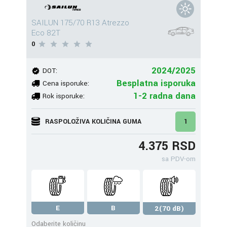
SAILUN 175/70 R13 Atrezzo
Eco 82T
0
2024/2025
DOT:
Besplatna isporuka
Cena isporuke:
1-2 radna dana
Rok isporuke:
RASPOLOŽIVA KOLIČINA GUMA
1
4.375 RSD
sa PDV-om
E
B
2(70 dB)
Odaberite količinu