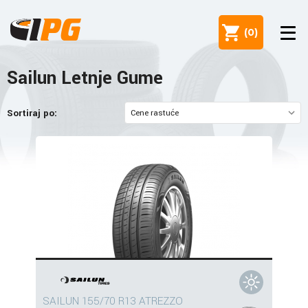
(
0
)
Sailun Letnje Gume
Sortiraj po:
SAILUN 155/70 R13 ATREZZO