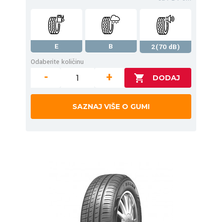
E
B
2(70 dB)
Odaberite količinu
-
+
SAZNAJ VIŠE O GUMI