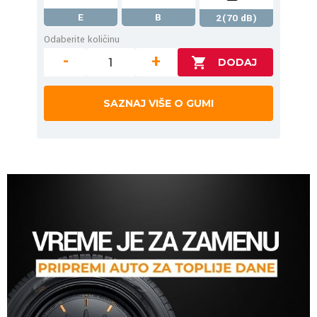
E
B
2(70 dB)
Odaberite količinu
-
+
SAZNAJ VIŠE O GUMI