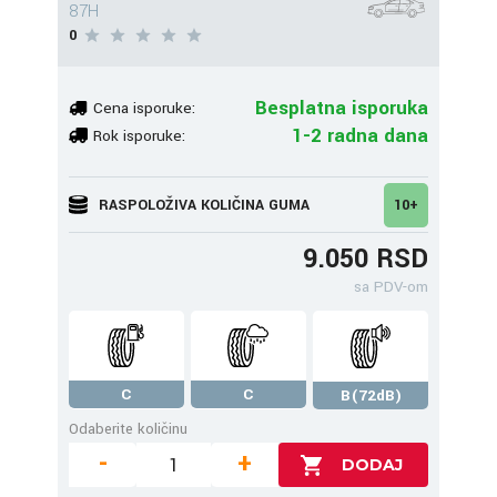
87H
0
Besplatna isporuka
Cena isporuke:
1-2 radna dana
Rok isporuke:
RASPOLOŽIVA KOLIČINA GUMA
10+
9.050 RSD
sa PDV-om
C
C
B(72dB)
Odaberite količinu
-
+