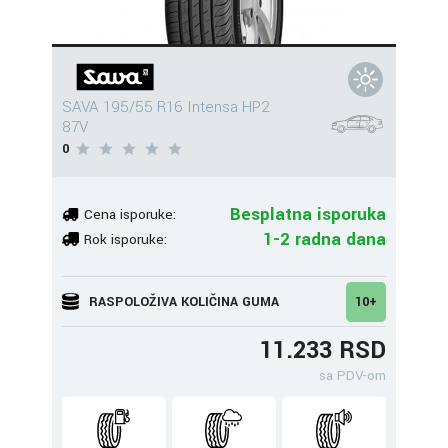
SAVA 195/55 R16 Intensa HP2
87V
0
Besplatna isporuka
Cena isporuke:
1-2 radna dana
Rok isporuke:
RASPOLOŽIVA KOLIČINA GUMA
10+
11.233 RSD
sa PDV-om