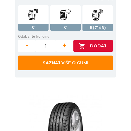
C
C
B(71dB)
Odaberite količinu
-
+
SAZNAJ VIŠE O GUMI