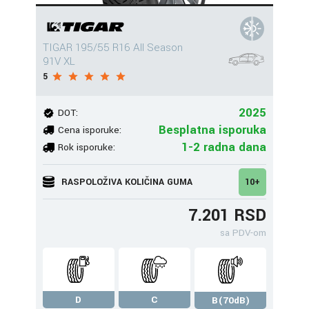
TIGAR 195/55 R16 All Season
91V XL
5
2025
DOT:
Besplatna isporuka
Cena isporuke:
1-2 radna dana
Rok isporuke:
RASPOLOŽIVA KOLIČINA GUMA
10+
7.201 RSD
sa PDV-om
D
C
B(70dB)