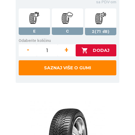
sa PDV-om
E
C
2(71 dB)
Odaberite količinu
-
+
SAZNAJ VIŠE O GUMI