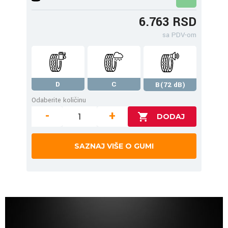
6.763 RSD
sa PDV-om
D
C
B(72 dB)
Odaberite količinu
-
+
SAZNAJ VIŠE O GUMI