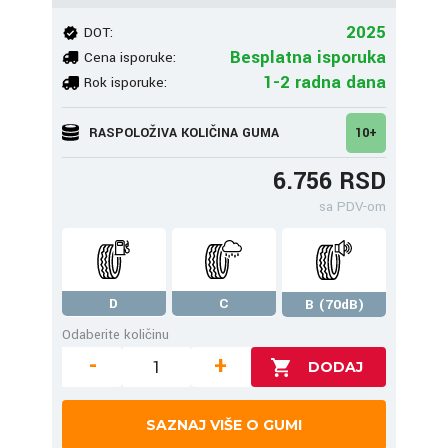
2025
DOT:
Besplatna isporuka
Cena isporuke:
1-2 radna dana
Rok isporuke:
RASPOLOŽIVA KOLIČINA GUMA
10+
6.756 RSD
sa PDV-om
D
C
B (70dB)
Odaberite količinu
-
+
SAZNAJ VIŠE O GUMI