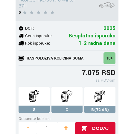
TAURUS 195/55 R16 Winter
87H
0
2025
DOT:
Besplatna isporuka
Cena isporuke:
1-2 radna dana
Rok isporuke:
RASPOLOŽIVA KOLIČINA GUMA
10+
7.075 RSD
sa PDV-om
D
C
B(72 dB)
Odaberite količinu
-
+