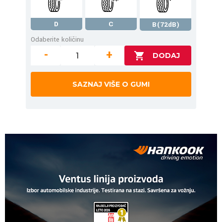
D
C
B(72dB)
Odaberite količinu
-
+
SAZNAJ VIŠE O GUMI