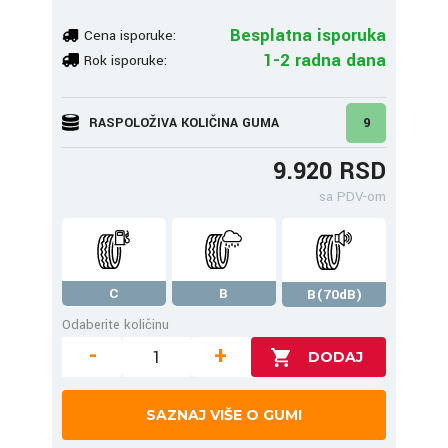
Besplatna isporuka
Cena isporuke:
1-2 radna dana
Rok isporuke:
RASPOLOŽIVA KOLIČINA GUMA
9
9.920 RSD
sa PDV-om
C
B
B(70dB)
Odaberite količinu
-
+
SAZNAJ VIŠE O GUMI