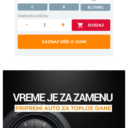
C
B
B(70dB)
Odaberite količinu
-
+
SAZNAJ VIŠE O GUMI