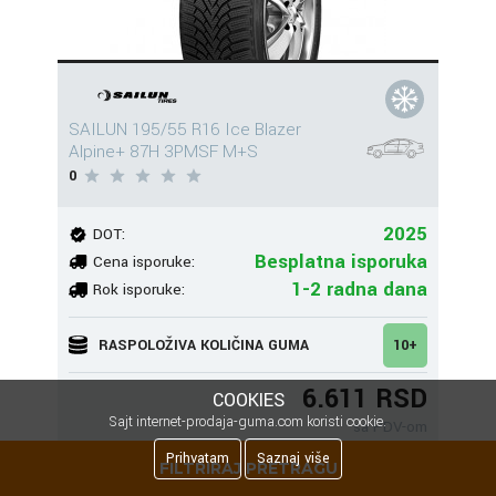
SAILUN 195/55 R16 Ice Blazer
Alpine+ 87H 3PMSF M+S
0
2025
DOT:
Besplatna isporuka
Cena isporuke:
1-2 radna dana
Rok isporuke:
RASPOLOŽIVA KOLIČINA GUMA
10+
6.611 RSD
COOKIES
Sajt internet-prodaja-guma.com koristi cookie.
sa PDV-om
Prihvatam
Saznaj više
FILTRIRAJ PRETRAGU