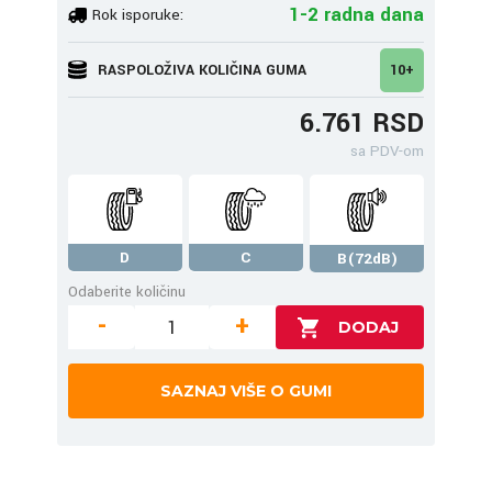
1-2 radna dana
Rok isporuke:
RASPOLOŽIVA KOLIČINA GUMA
10+
6.761 RSD
sa PDV-om
D
C
B(72dB)
Odaberite količinu
-
+
SAZNAJ VIŠE O GUMI