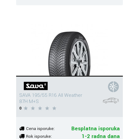
SAVA 195/55 R16 All Weather
87H M+S
0
Besplatna isporuka
Cena isporuke:
1-2 radna dana
Rok isporuke: