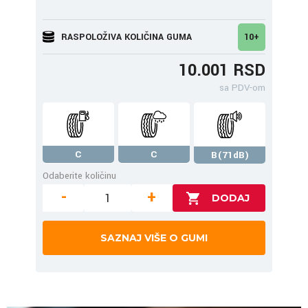
RASPOLOŽIVA KOLIČINA GUMA
10+
10.001 RSD
sa PDV-om
C
C
B(71dB)
Odaberite količinu
-
+
SAZNAJ VIŠE O GUMI