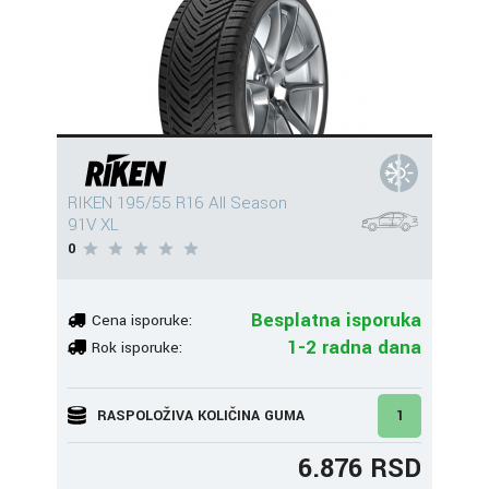
RIKEN 195/55 R16 All Season
91V XL
0
Besplatna isporuka
Cena isporuke:
1-2 radna dana
Rok isporuke:
RASPOLOŽIVA KOLIČINA GUMA
1
6.876 RSD