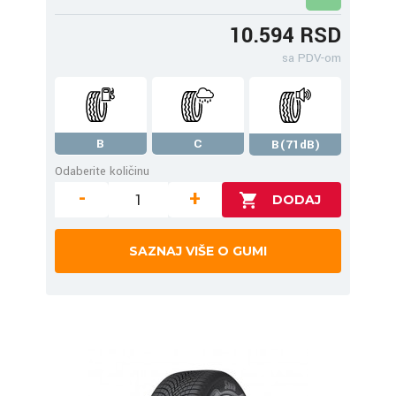
10.594 RSD
sa PDV-om
B
C
B(71dB)
Odaberite količinu
-
+
SAZNAJ VIŠE O GUMI