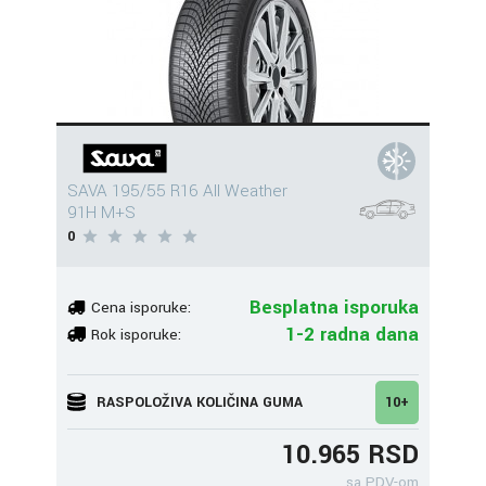
SAVA 195/55 R16 All Weather
91H M+S
0
Besplatna isporuka
Cena isporuke:
1-2 radna dana
Rok isporuke:
RASPOLOŽIVA KOLIČINA GUMA
10+
10.965 RSD
sa PDV-om