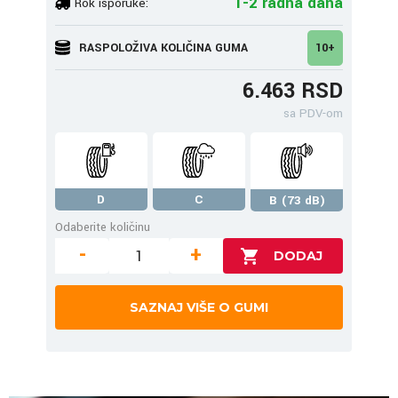
1-2 radna dana
Rok isporuke:
RASPOLOŽIVA KOLIČINA GUMA
10+
6.463 RSD
sa PDV-om
D
C
B (73 dB)
Odaberite količinu
-
+
SAZNAJ VIŠE O GUMI