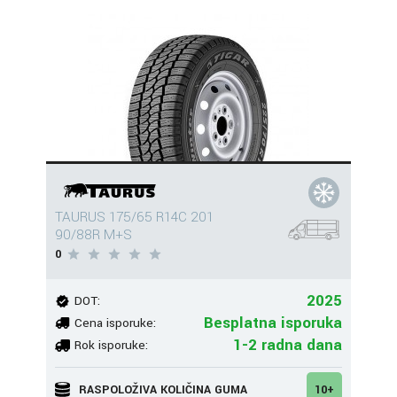
TAURUS 175/65 R14C 201
90/88R M+S
0
2025
DOT:
Besplatna isporuka
Cena isporuke:
1-2 radna dana
Rok isporuke:
RASPOLOŽIVA KOLIČINA GUMA
10+