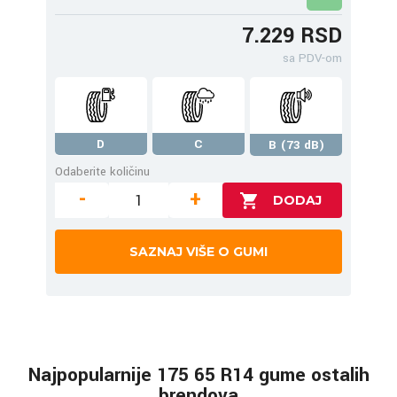
7.229 RSD
sa PDV-om
D
C
B (73 dB)
Odaberite količinu
-
+
SAZNAJ VIŠE O GUMI
Najpopularnije 175 65 R14 gume ostalih
brendova