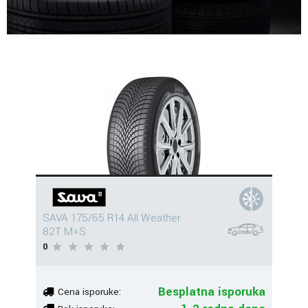
SAVA 175/65 R14 All Weather
82T M+S
0
Besplatna isporuka
Cena isporuke: