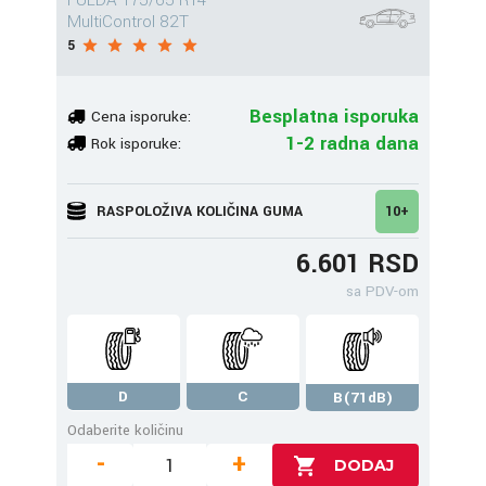
FULDA 175/65 R14
MultiControl 82T
5
Besplatna isporuka
Cena isporuke:
1-2 radna dana
Rok isporuke:
RASPOLOŽIVA KOLIČINA GUMA
10+
6.601 RSD
sa PDV-om
D
C
B(71dB)
Odaberite količinu
-
+