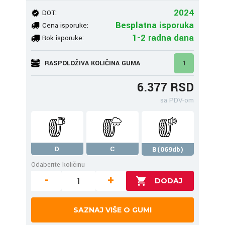
2024
DOT:
Besplatna isporuka
Cena isporuke:
1-2 radna dana
Rok isporuke:
RASPOLOŽIVA KOLIČINA GUMA
1
6.377 RSD
sa PDV-om
D
C
B(069db)
Odaberite količinu
-
+
SAZNAJ VIŠE O GUMI