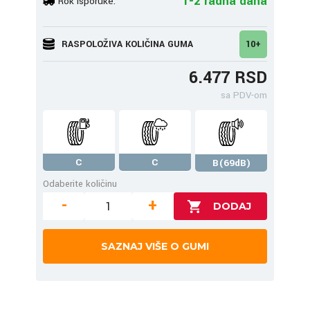
1-2 radna dana
Rok isporuke:
RASPOLOŽIVA KOLIČINA GUMA
10+
6.477 RSD
sa PDV-om
C
C
B(69dB)
Odaberite količinu
-
+
SAZNAJ VIŠE O GUMI