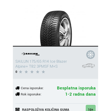
SAILUN 175/65 R14 Ice Blazer
Alpine+ T82 3PMSF M+S
0
Besplatna isporuka
Cena isporuke:
1-2 radna dana
Rok isporuke:
RASPOLOŽIVA KOLIČINA GUMA
10+