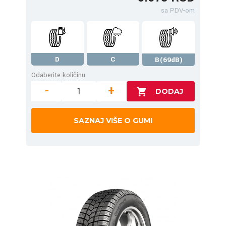
sa PDV-om
D
C
B(69dB)
Odaberite količinu
-
+
SAZNAJ VIŠE O GUMI