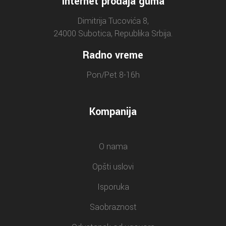
Internet prodaja guma
Dimitrija Tucovića 8,
24000 Subotica, Republika Srbija.
Radno vreme
Pon/Pet 8-16h
Kompanija
O nama
Opšti uslovi
Isporuka
Saobraznost