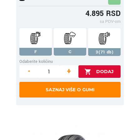
4.895 RSD
sa PDV-om
F
C
3(71 db)
Odaberite količinu
-
+
SAZNAJ VIŠE O GUMI