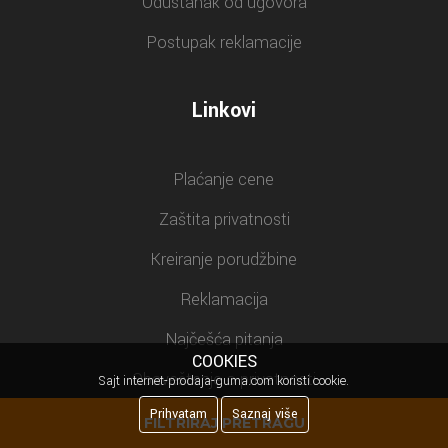
Odustanak od ugovora
Postupak reklamacije
Linkovi
Plaćanje cene
Zaštita privatnosti
Kreiranje porudžbine
Reklamacija
Najčešća pitanja
COOKIES
Obaveštenje o privatnosti
Sajt internet-prodaja-guma.com koristi cookie.
Prihvatam
Saznaj više
FILTRIRAJ PRETRAGU
Newsletter