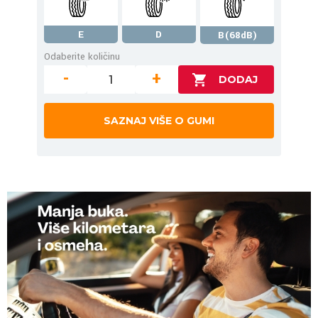
E
D
B(68dB)
Odaberite količinu
-
+
SAZNAJ VIŠE O GUMI