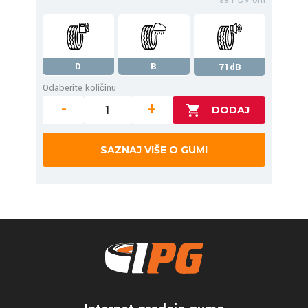
D
B
71dB
Odaberite količinu
-
+
SAZNAJ VIŠE O GUMI