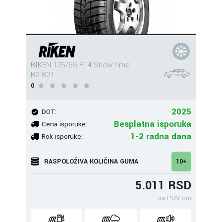
RIKEN 175/65 R14 SnowTime
B2 82T
0
2025
DOT:
Besplatna isporuka
Cena isporuke:
1-2 radna dana
Rok isporuke:
RASPOLOŽIVA KOLIČINA GUMA
10+
5.011 RSD
sa PDV-om