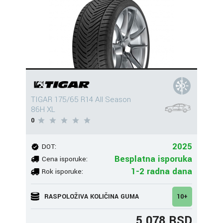
TIGAR 175/65 R14 All Season
86H XL
0
2025
DOT:
Besplatna isporuka
Cena isporuke:
1-2 radna dana
Rok isporuke:
RASPOLOŽIVA KOLIČINA GUMA
10+
5.078 RSD