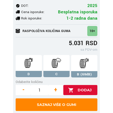
2025
DOT:
Besplatna isporuka
Cena isporuke:
1-2 radna dana
Rok isporuke:
RASPOLOŽIVA KOLIČINA GUMA
10+
5.031 RSD
sa PDV-om
D
C
B (69dB)
Odaberite količinu
-
+
SAZNAJ VIŠE O GUMI