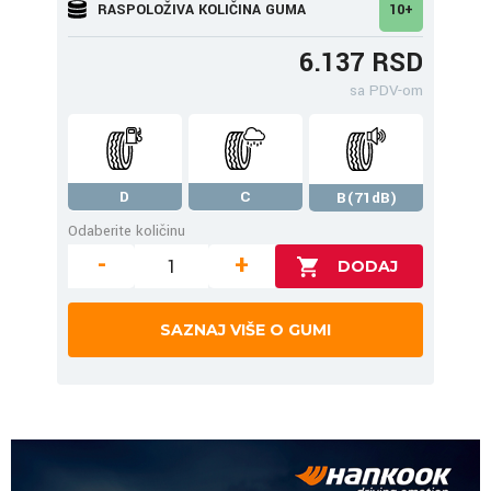
RASPOLOŽIVA KOLIČINA GUMA
10+
6.137 RSD
sa PDV-om
D
C
B(71dB)
Odaberite količinu
-
+
SAZNAJ VIŠE O GUMI