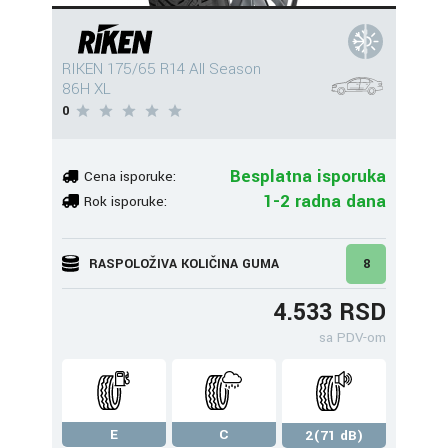
RIKEN 175/65 R14 All Season
86H XL
0
Besplatna isporuka
Cena isporuke:
1-2 radna dana
Rok isporuke:
RASPOLOŽIVA KOLIČINA GUMA
8
4.533 RSD
sa PDV-om
E
C
2(71 dB)