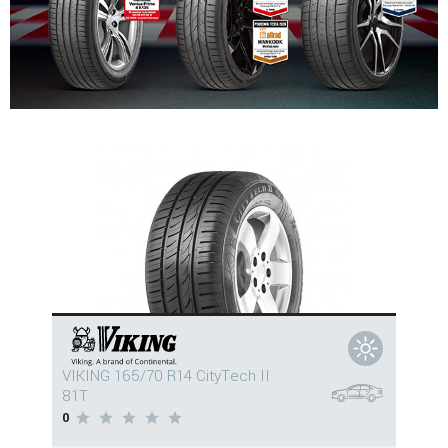
VIKING 165/70 R14 CityTech II
81T
0