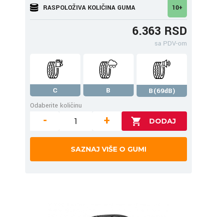
RASPOLOŽIVA KOLIČINA GUMA
10+
6.363 RSD
sa PDV-om
C
B
B(69dB)
Odaberite količinu
-
+
SAZNAJ VIŠE O GUMI