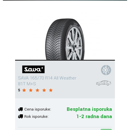
SAVA 165/70 R14 All Weather
81T M+S
5
Besplatna isporuka
Cena isporuke:
1-2 radna dana
Rok isporuke: