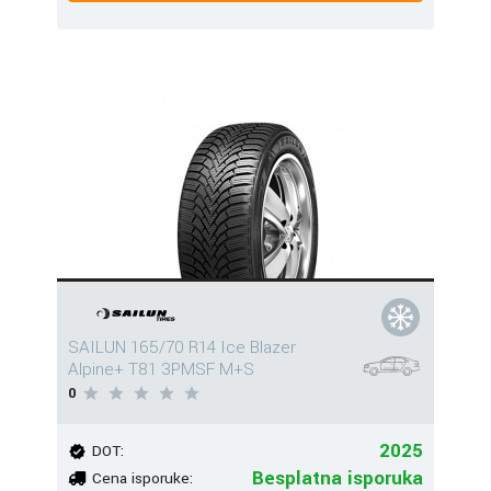
SAILUN 165/70 R14 Ice Blazer
Alpine+ T81 3PMSF M+S
0
2025
DOT:
Besplatna isporuka
Cena isporuke: