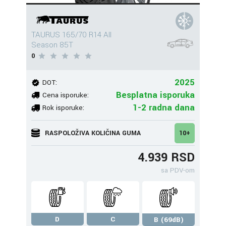
TAURUS 165/70 R14 All
Season 85T
0
2025
DOT:
Besplatna isporuka
Cena isporuke:
1-2 radna dana
Rok isporuke:
RASPOLOŽIVA KOLIČINA GUMA
10+
4.939 RSD
sa PDV-om
D
C
B (69dB)