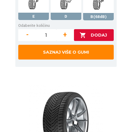
E
D
B(68dB)
Odaberite količinu
-
+
SAZNAJ VIŠE O GUMI