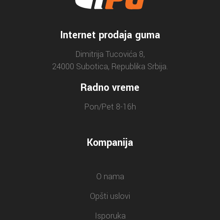
Internet prodaja guma
Dimitrija Tucovića 8,
24000 Subotica, Republika Srbija.
Radno vreme
Pon/Pet 8-16h
Kompanija
O nama
Opšti uslovi
Isporuka