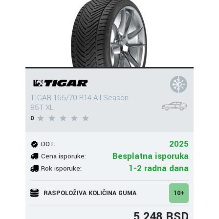
TIGAR 165/70 R14 All Season
85T XL
0
2025
DOT:
Besplatna isporuka
Cena isporuke:
1-2 radna dana
Rok isporuke:
RASPOLOŽIVA KOLIČINA GUMA
10+
5.248 RSD