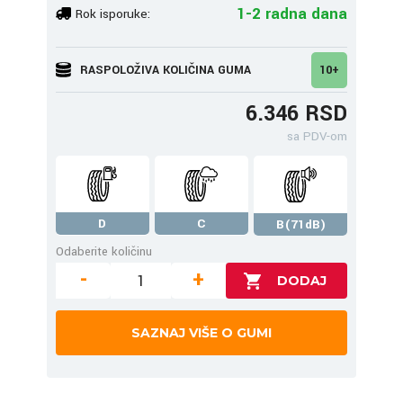
1-2 radna dana
Rok isporuke:
RASPOLOŽIVA KOLIČINA GUMA
10+
6.346 RSD
sa PDV-om
D
C
B(71dB)
Odaberite količinu
-
+
SAZNAJ VIŠE O GUMI