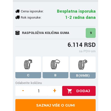
Besplatna isporuka
Cena isporuke:
1-2 radna dana
Rok isporuke:
RASPOLOŽIVA KOLIČINA GUMA
9
6.114 RSD
sa PDV-om
C
B
B(69dB)
Odaberite količinu
-
+
SAZNAJ VIŠE O GUMI