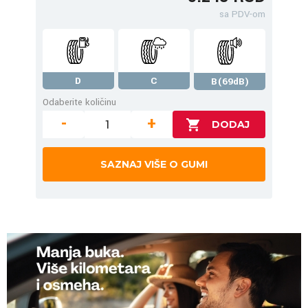
sa PDV-om
D
C
B(69dB)
Odaberite količinu
-
+
SAZNAJ VIŠE O GUMI