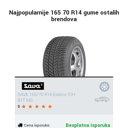
Najpopularnije 165 70 R14 gume ostalih
brendova
SAVA 165/70 R14 Eskimo S3+
81T MS
5
Besplatna isporuka
Cena isporuke: