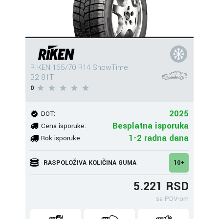
RIKEN 165/70 R14 SnowTime
B2 81T
0
2025
DOT:
Besplatna isporuka
Cena isporuke:
1-2 radna dana
Rok isporuke:
RASPOLOŽIVA KOLIČINA GUMA
10+
5.221 RSD
sa PDV-om