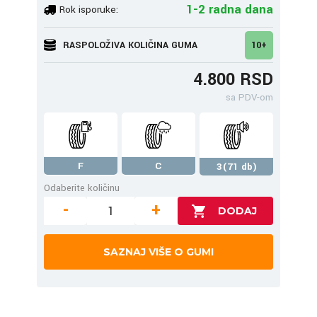
1-2 radna dana
Rok isporuke:
RASPOLOŽIVA KOLIČINA GUMA
10+
4.800 RSD
sa PDV-om
F
C
3(71 db)
Odaberite količinu
-
+
SAZNAJ VIŠE O GUMI