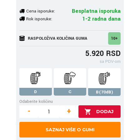
Besplatna isporuka
Cena isporuke:
1-2 radna dana
Rok isporuke:
RASPOLOŽIVA KOLIČINA GUMA
10+
5.920 RSD
sa PDV-om
D
C
B(70dB)
Odaberite količinu
-
+
SAZNAJ VIŠE O GUMI