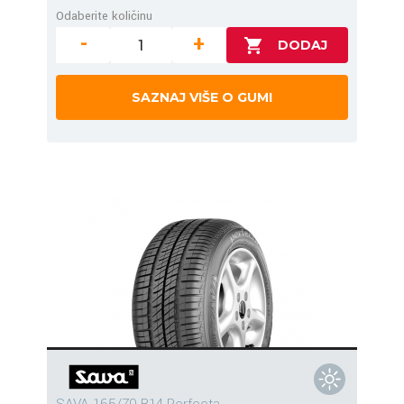
Odaberite količinu
-
+
SAZNAJ VIŠE O GUMI