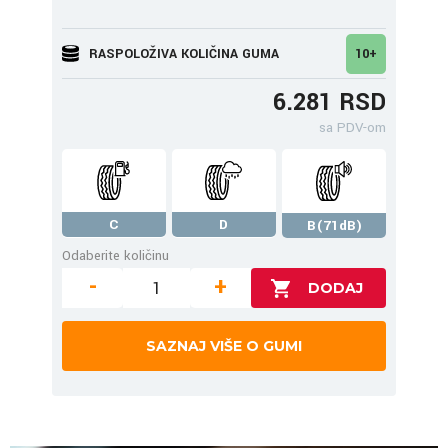
RASPOLOŽIVA KOLIČINA GUMA
10+
6.281 RSD
sa PDV-om
C
D
B(71dB)
Odaberite količinu
-
+
SAZNAJ VIŠE O GUMI