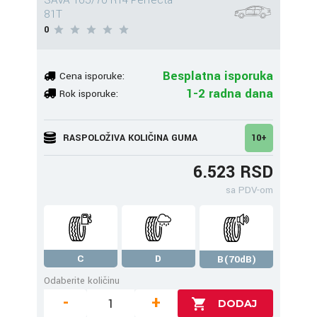
SAVA 165/70 R14 Perfecta
81T
0
Besplatna isporuka
Cena isporuke:
1-2 radna dana
Rok isporuke:
RASPOLOŽIVA KOLIČINA GUMA
10+
6.523 RSD
sa PDV-om
C
D
B(70dB)
Odaberite količinu
-
+