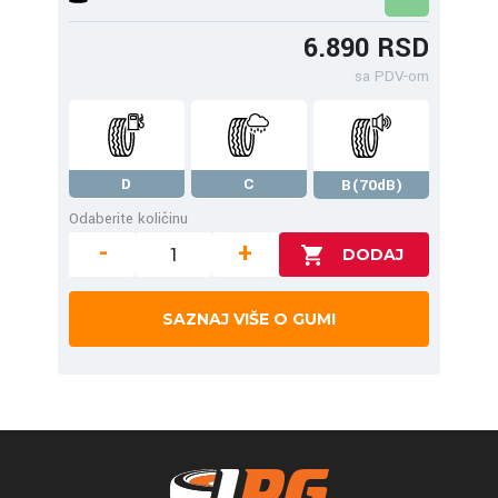
6.890 RSD
sa PDV-om
D
C
B(70dB)
Odaberite količinu
-
+
SAZNAJ VIŠE O GUMI