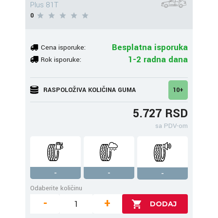
Plus 81T
0
Besplatna isporuka
Cena isporuke:
1-2 radna dana
Rok isporuke:
RASPOLOŽIVA KOLIČINA GUMA
10+
5.727 RSD
sa PDV-om
-
-
-
Odaberite količinu
-
+