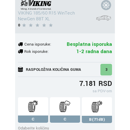
VIKING 185/60 R15 WinTech
NewGen 88T XL
0
Besplatna isporuka
Cena isporuke:
1-2 radna dana
Rok isporuke:
RASPOLOŽIVA KOLIČINA GUMA
3
7.181 RSD
sa PDV-om
C
C
B(71dB)
Odaberite količinu