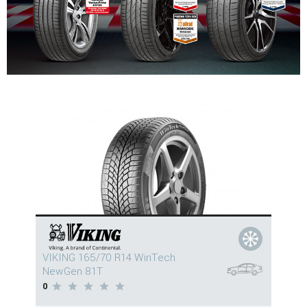
VIKING 165/70 R14 WinTech
NewGen 81T
0