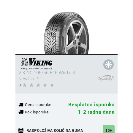
VIKING 195/65 R15 WinTech
NewGen 91T
0
Besplatna isporuka
Cena isporuke:
1-2 radna dana
Rok isporuke:
RASPOLOŽIVA KOLIČINA GUMA
10+