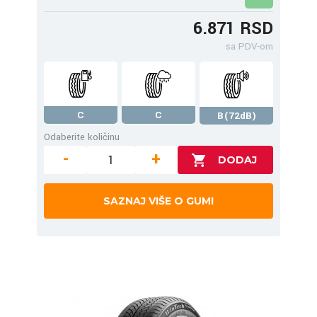
6.871 RSD
sa PDV-om
C
C
B(72dB)
Odaberite količinu
-
+
SAZNAJ VIŠE O GUMI