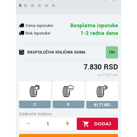
0
Besplatna isporuka
Cena isporuke:
1-2 radna dana
Rok isporuke:
RASPOLOŽIVA KOLIČINA GUMA
10+
7.830 RSD
sa PDV-om
C
D
B(71dB)
Odaberite količinu
-
+