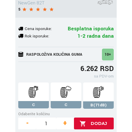
NewGen 82T
5
Besplatna isporuka
Cena isporuke:
1-2 radna dana
Rok isporuke:
RASPOLOŽIVA KOLIČINA GUMA
10+
6.262 RSD
sa PDV-om
C
C
B(71dB)
Odaberite količinu
-
+