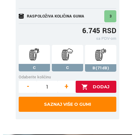
RASPOLOŽIVA KOLIČINA GUMA
3
6.745 RSD
sa PDV-om
C
C
B(71dB)
Odaberite količinu
-
+
SAZNAJ VIŠE O GUMI