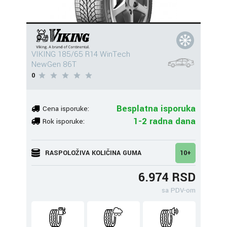
VIKING 185/65 R14 WinTech
NewGen 86T
0
Besplatna isporuka
Cena isporuke:
1-2 radna dana
Rok isporuke:
RASPOLOŽIVA KOLIČINA GUMA
10+
6.974 RSD
sa PDV-om