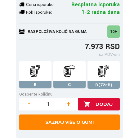
Besplatna isporuka
Cena isporuke:
1-2 radna dana
Rok isporuke:
RASPOLOŽIVA KOLIČINA GUMA
10+
7.973 RSD
sa PDV-om
B
C
B(72dB)
Odaberite količinu
-
+
SAZNAJ VIŠE O GUMI