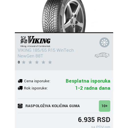
VIKING 185/65 R15 WinTech
NewGen 88T
0
Besplatna isporuka
Cena isporuke:
1-2 radna dana
Rok isporuke:
RASPOLOŽIVA KOLIČINA GUMA
10+
6.935 RSD
sa PDV-om