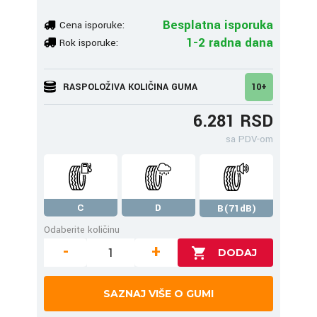
Besplatna isporuka
Cena isporuke:
1-2 radna dana
Rok isporuke:
RASPOLOŽIVA KOLIČINA GUMA
10+
6.281 RSD
sa PDV-om
C
D
B(71dB)
Odaberite količinu
-
+
SAZNAJ VIŠE O GUMI