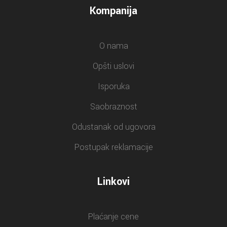
Kompanija
O nama
Opšti uslovi
Isporuka
Saobraznost
Odustanak od ugovora
Postupak reklamacije
Linkovi
Plaćanje cene