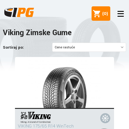
(
0
)
Viking Zimske Gume
Sortiraj po:
VIKING 175/65 R14 WinTech