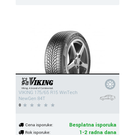
VIKING 175/65 R15 WinTech
NewGen 84T
0
Besplatna isporuka
Cena isporuke:
1-2 radna dana
Rok isporuke: