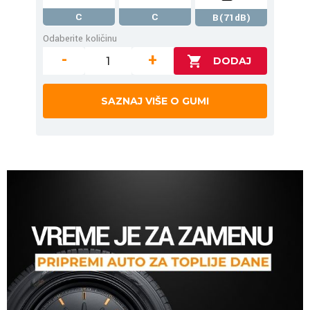
C
C
B(71dB)
Odaberite količinu
-
+
SAZNAJ VIŠE O GUMI