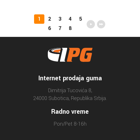
1
2
3
4
5
6
7
8
Internet prodaja guma
Dimitrija Tucovića 8,
24000 Subotica, Republika Srbija.
Radno vreme
Pon/Pet 8-16h