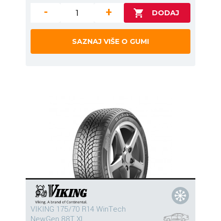
-
+
SAZNAJ VIŠE O GUMI
VIKING 175/70 R14 WinTech
NewGen 88T XL