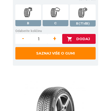
B
C
B(71dB)
Odaberite količinu
-
+
SAZNAJ VIŠE O GUMI