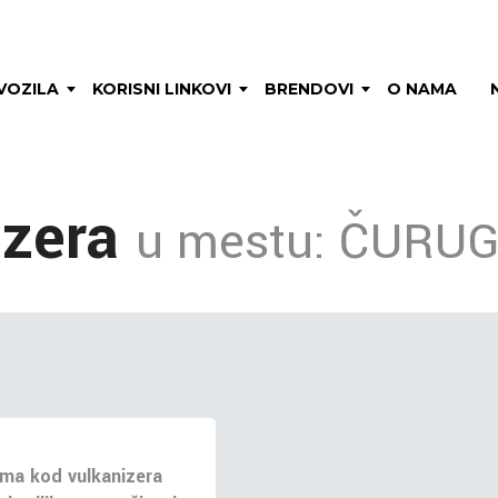
VOZILA
KORISNI LINKOVI
BRENDOVI
O NAMA
izera
u mestu: ČURU
ma kod vulkanizera