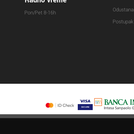
Radno vreme
Odustana
Pon/Pet 8-16h
Postupak 