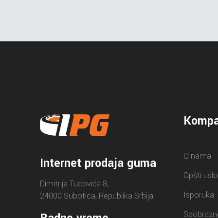
Kompa
O nama
Internet prodaja guma
Opšti uslo
Dimitrija Tucovića 8,
Isporuka
24000 Subotica, Republika Srbija.
Saobrazn