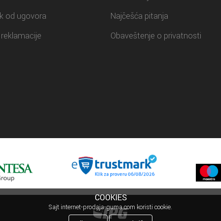
k od ugovora
Najčešća pitanja
reklamacije
Obaveštenje o privatnosti
COOKIES
Sajt internet-prodaja-guma.com koristi cookie.