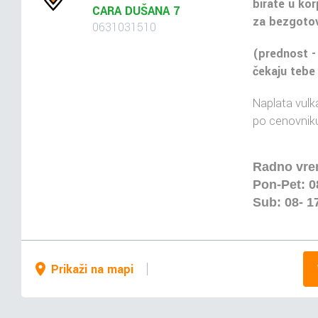
birate u kor
CARA DUŠANA 7
za bezgotov
0631031510
(prednost -
čekaju tebe
Naplata vulka
po cenovniku
Radno vr
Pon-Pet: 0
Sub: 08- 1
Prikaži na mapi