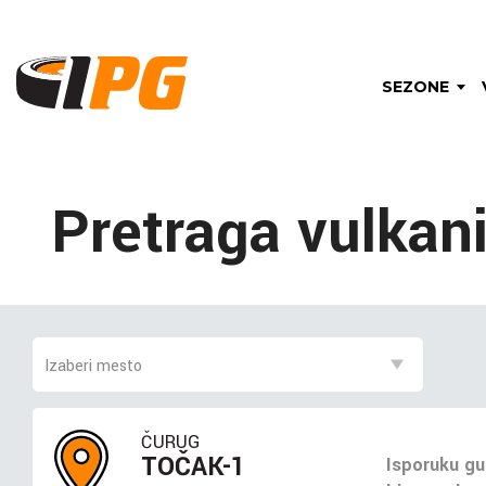
SEZONE
Pretraga vulkan
ČURUG
TOČAK-1
Isporuku gu