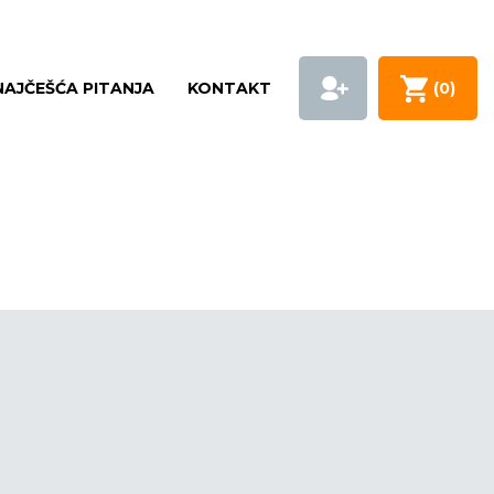
NAJČEŠĆA PITANJA
KONTAKT
(
0
)
G