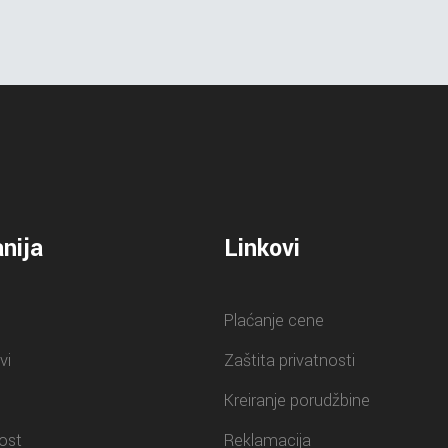
nija
Linkovi
Plaćanje cene
vi
Zaštita privatnosti
Kreiranje porudžbine
ost
Reklamacija