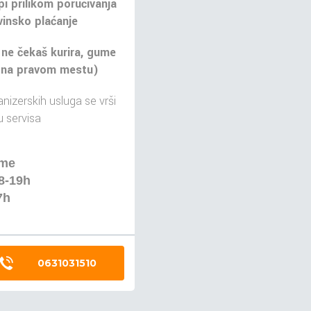
pi prilikom poručivanja
insko plaćanje
 ne čekaš kurira, gume
 na pravom mestu)
nizerskih usluga se vrši
 servisa
eme
8-19h
7h
0631031510