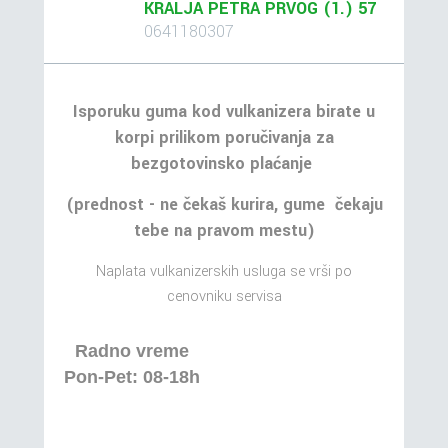
KRALJA PETRA PRVOG (1.) 57
0641180307
Isporuku guma kod vulkanizera birate u
korpi prilikom poručivanja za
bezgotovinsko plaćanje
(prednost - ne čekaš kurira, gume čekaju
tebe na pravom mestu)
Naplata vulkanizerskih usluga se vrši po
cenovniku servisa
Radno vreme
Pon-Pet: 08-18h