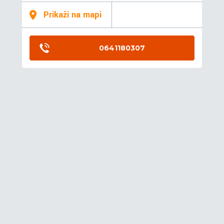
Prikaži na mapi
0641180307