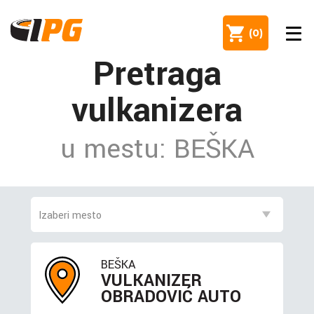
(
0
)
Pretraga
vulkanizera
u mestu: BEŠKA
BEŠKA
VULKANIZER
OBRADOVIĆ AUTO