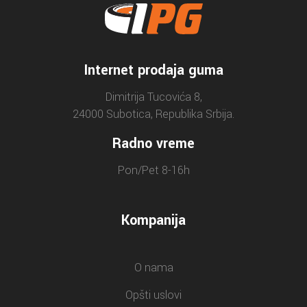
Internet prodaja guma
Dimitrija Tucovića 8,
24000 Subotica, Republika Srbija.
Radno vreme
Pon/Pet 8-16h
Kompanija
O nama
Opšti uslovi