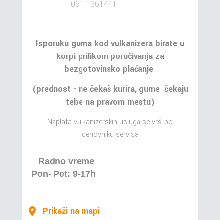
061 1361441
Isporuku guma kod vulkanizera birate u
korpi prilikom poručivanja za
bezgotovinsko plaćanje
(prednost - ne čekaš kurira, gume čekaju
tebe na pravom mestu)
Naplata vulkanizerskih usluga se vrši po
cenovniku servisa
Radno vreme
Pon- Pet: 9-17h
Prikaži na mapi