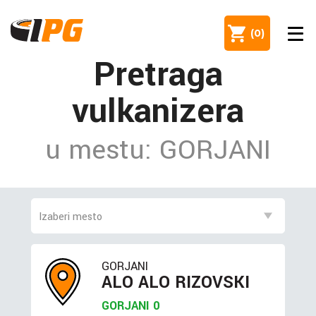
(
0
)
Pretraga
vulkanizera
u mestu: GORJANI
GORJANI
ALO ALO RIZOVSKI
GORJANI 0