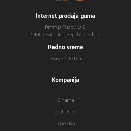
Internet prodaja guma
Dimitrija Tucovića 8,
24000 Subotica, Republika Srbija.
Radno vreme
Pon/Pet 8-16h
Kompanija
O nama
Opšti uslovi
Isporuka