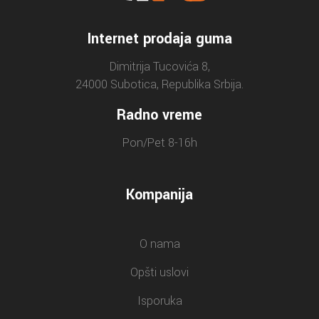
Internet prodaja guma
Dimitrija Tucovića 8,
24000 Subotica, Republika Srbija.
Radno vreme
Pon/Pet 8-16h
Kompanija
O nama
Opšti uslovi
Isporuka