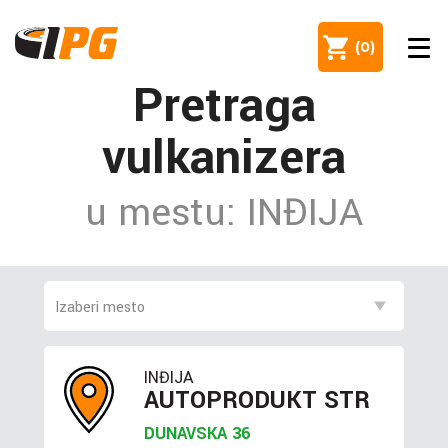
(
0
)
Pretraga
vulkanizera
u mestu: INĐIJA
INĐIJA
AUTOPRODUKT STR
DUNAVSKA 36