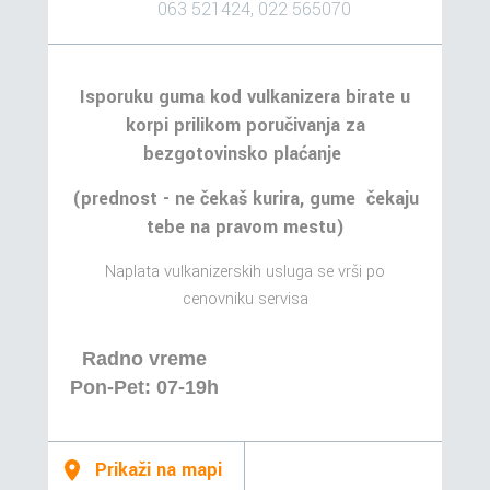
063 521424, 022 565070
Isporuku guma kod vulkanizera birate u
korpi prilikom poručivanja za
bezgotovinsko plaćanje
(prednost - ne čekaš kurira, gume čekaju
tebe na pravom mestu)
Naplata vulkanizerskih usluga se vrši po
cenovniku servisa
Radno vreme
Pon-Pet: 07-19h
Prikaži na mapi