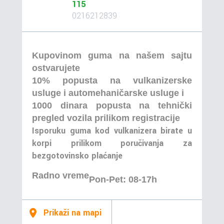
115
0216212839
Kupovinom guma na našem sajtu
ostvarujete
10% popusta na vulkanizerske
usluge i automehaničarske usluge i
1000 dinara popusta na tehnički
pregled vozila prilikom registracije
Isporuku guma kod vulkanizera birate u
korpi prilikom poručivanja za
bezgotovinsko plaćanje
Radno vreme
Pon-Pet: 08-17h
Prikaži na mapi