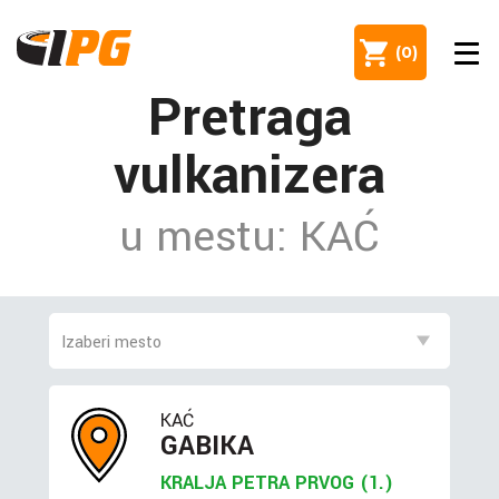
(
0
)
Pretraga
vulkanizera
u mestu: KAĆ
KAĆ
GABIKA
KRALJA PETRA PRVOG (1.)