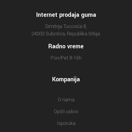
Internet prodaja guma
Dimitrija Tucovića 8,
24000 Subotica, Republika Srbija.
Radno vreme
Pon/Pet 8-16h
Kompanija
O nama
Opšti uslovi
Isporuka